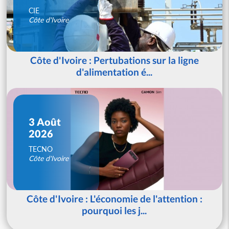
CIE
Côte d'Ivoire
Côte d'Ivoire : Pertubations sur la ligne
d'alimentation é...
3 Août
2026
TECNO
Côte d'Ivoire
Côte d'Ivoire : L'économie de l'attention :
pourquoi les j...