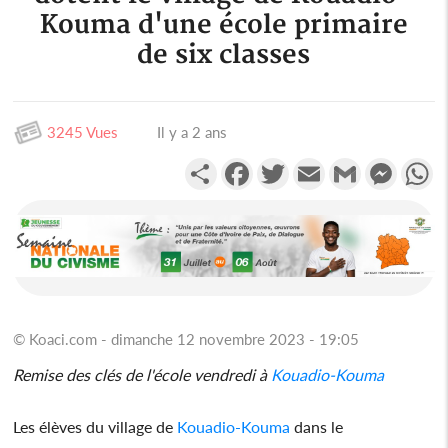
Kouma d'une école primaire
de six classes
3245 Vues
Il y a 2 ans
Partager
Facebook
Twitter
Email
Gmail
Messen
W
© Koaci.com - dimanche 12 novembre 2023 - 19:05
Remise des clés de l'école vendredi à
Kouadio-Kouma
Les élèves du village de
Kouadio-Kouma
dans le