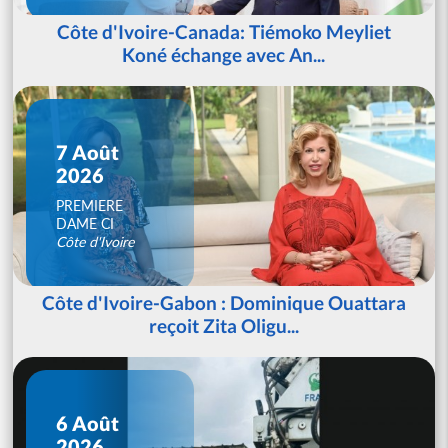
Côte d'Ivoire-Canada: Tiémoko Meyliet
Koné échange avec An...
7 Août
2026
PREMIERE
DAME CI
Côte d'Ivoire
Côte d'Ivoire-Gabon : Dominique Ouattara
reçoit Zita Oligu...
6 Août
2026