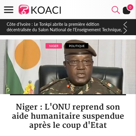
0
Côte d'Ivoire : PPA-CI, Gbagbo délègue une partie de ses
prérogatives de président à 05 cadres, vers sa retraite
politique ?
NIGER
POLITIQUE
Niger : L'ONU reprend son
aide humanitaire suspendue
après le coup d'Etat