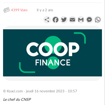
4399 Vues
Il y a 2 ans
Partager
Facebook
Twitter
Email
Gmail
Messen
W
© Koaci.com - jeudi 16 novembre 2023 - 10:57
Le chef du CNSP