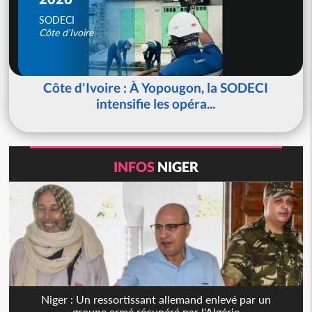
SODECI
Côte d'Ivoire
Côte d'Ivoire : À Yopougon, la SODECI
intensifie les opéra...
INFOS
NIGER
Niger : Un ressortissant allemand enlevé par un
groupe armé récupéré par l'Algérie