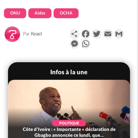
ONU
Aides
OCHA
Partager
Facebook
Twitter
Email
Gmail
Par
Koaci
Messenger
WhatsApp
Infos à la une
POLITIQUE
Côte d'Ivoire : « Importante » déclaration de
Gbagbo annoncée ce lundi, que...