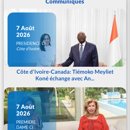
Communiqués
7 Août
2026
PRESIDENCE CI
Côte d'Ivoire
Côte d'Ivoire-Canada: Tiémoko Meyliet
Koné échange avec An...
7 Août
2026
PREMIERE
DAME CI