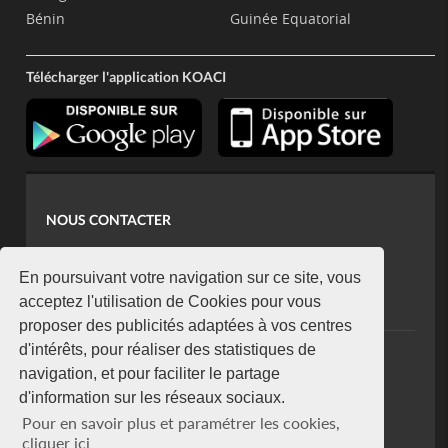
Bénin
Guinée Equatorial
Télécharger l'application KOACI
NOUS CONTACTER
contact@koaci.com
koaci@yahoo.fr
En poursuivant votre navigation sur ce site, vous
+225 07 08 85 52 93
acceptez l'utilisation de Cookies pour vous
proposer des publicités adaptées à vos centres
d'intérêts, pour réaliser des statistiques de
NEWSLETTER
navigation, et pour faciliter le partage
Restez connecté via notre newsletter
d'information sur les réseaux sociaux.
S'abonner
Pour en savoir plus et paramétrer les cookies,
Se désabonner
cliquer ici