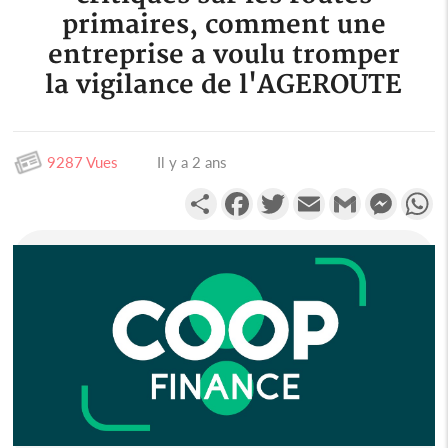
primaires, comment une
entreprise a voulu tromper
la vigilance de l'AGEROUTE
9287 Vues
Il y a 2 ans
Partager
Facebook
Twitter
Email
Gmail
Messen
W