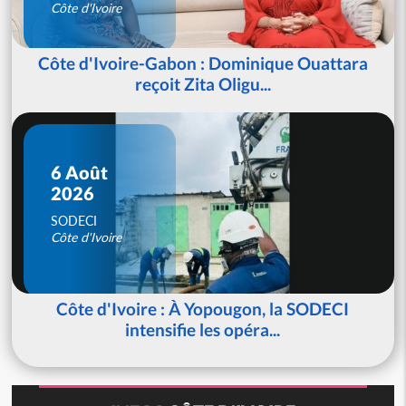
Côte d'Ivoire
Côte d'Ivoire-Gabon : Dominique Ouattara
reçoit Zita Oligu...
6 Août
2026
SODECI
Côte d'Ivoire
Côte d'Ivoire : À Yopougon, la SODECI
intensifie les opéra...