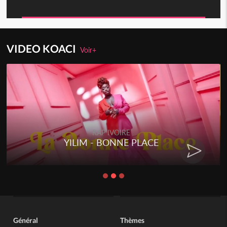
VIDEO KOACI
Voir+
RAP IVOIRE
YILIM - BONNE PLACE
Général
Thèmes