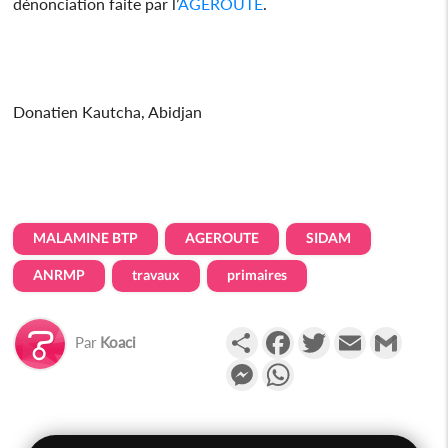
dénonciation faite par l’
AGEROUTE
.
Donatien Kautcha, Abidjan
MALAMINE BTP
AGEROUTE
SIDAM
ANRMP
travaux
primaires
Partager
Facebook
Twitter
Email
Gmail
Par
Koaci
Messenger
WhatsApp