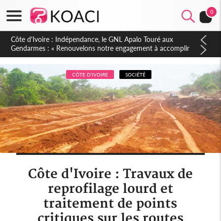
0
Sierra Leone : Un projet de réforme constitutionnelle en
gestation, points clés des amendements, un exclu d'avance
CÔTE D'IVOIRE
SOCIÉTÉ
Côte d'Ivoire : Travaux de
reprofilage lourd et
traitement de points
critiques sur les routes