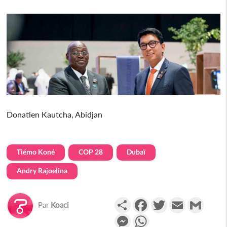
Donatien Kautcha, Abidjan
Tiémo Koné
COP 28
Dubaï
Andry Rajoelina
Partager
Facebook
Twitter
Email
Gmail
Par
Koaci
Messenger
WhatsApp