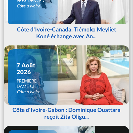
PRESIDENCE CI
Côte d'Ivoire
Côte d'Ivoire-Canada: Tiémoko Meyliet
Koné échange avec An...
7 Août
2026
PREMIERE
DAME CI
Côte d'Ivoire
Côte d'Ivoire-Gabon : Dominique Ouattara
reçoit Zita Oligu...