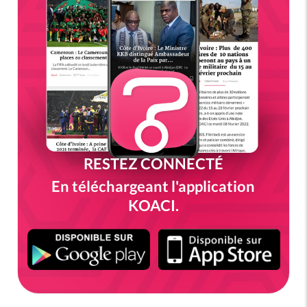
RESTEZ CONNECTÉ
En téléchargeant l'application
KOACI.