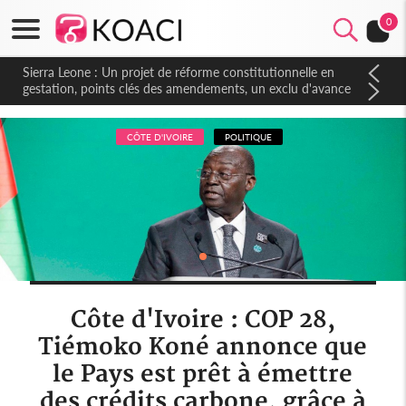
0
Sierra Leone : Un projet de réforme constitutionnelle en
gestation, points clés des amendements, un exclu d'avance
CÔTE D'IVOIRE
POLITIQUE
Côte d'Ivoire : COP 28,
Tiémoko Koné annonce que
le Pays est prêt à émettre
des crédits carbone, grâce à