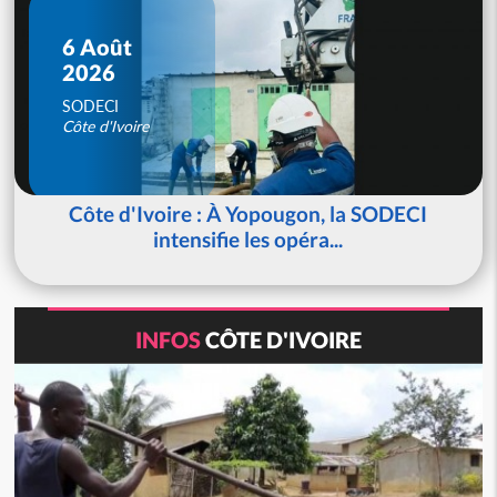
6 Août
2026
SODECI
Côte d'Ivoire
Côte d'Ivoire : À Yopougon, la SODECI
intensifie les opéra...
INFOS
CÔTE D'IVOIRE