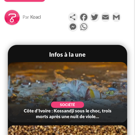
Partager
Facebook
Twitter
Email
Gmail
Par
Koaci
Messenger
WhatsApp
Infos à la une
SOCIÉTÉ
Côte d'Ivoire : Kossandji sous le choc, trois
morts après une nuit de viole...