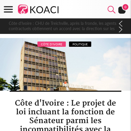
0
Côte d'Ivoire : CHU de Treichville, après la fronde, les agents
contractuels obtiennent un accord avec la direction sur les
arriérés du SMIG 2023
CÔTE D'IVOIRE
POLITIQUE
Côte d'Ivoire : Le projet de
loi incluant la fonction de
Sénateur parmi les
incompatibilités avec la