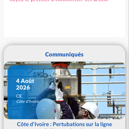
Communiqués
4 Août
2026
CIE
Côte d'Ivoire
Côte d'Ivoire : Pertubations sur la ligne