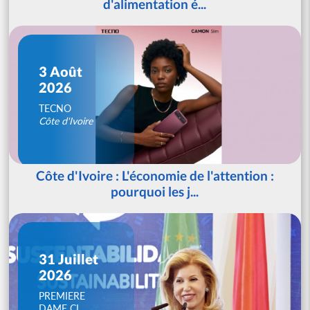
d'alimentation é...
3 Août
2026
TECNO
Côte d'Ivoire
Côte d'Ivoire : L'économie de l'attention :
pourquoi les j...
31 Juillet
2026
PREMIERE
DAME CI