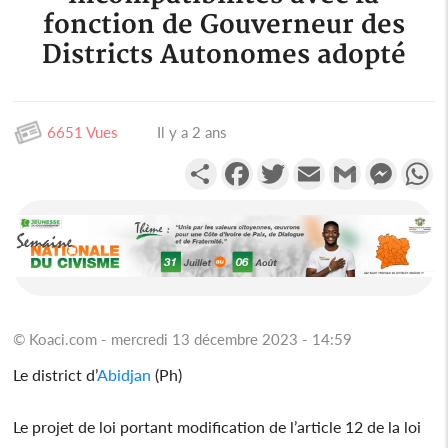
fonction de Gouverneur des
Districts Autonomes adopté
6651 Vues
Il y a 2 ans
Partager
Facebook
Twitter
Email
Gmail
Messen
W
© Koaci.com - mercredi 13 décembre 2023 - 14:59
Le district d’
Abidjan
(Ph)
Le projet de loi portant modification de l’article 12 de la loi