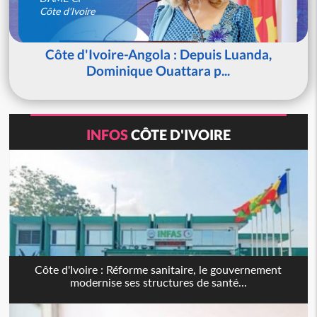
Côte d'Ivoire
Côte d'Ivoire-Angola : Depuis Luanda,
Dominique Ouattara p...
INFOS
CÔTE D'IVOIRE
Côte d'Ivoire : Réforme sanitaire, le gouvernement
modernise ses structures de santé...