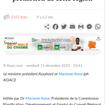
2333 Vues
Il y a 2 ans
Partager
Facebook
Twitter
Email
Gmail
Messen
W
© Koaci.com - vendredi 15 décembre 2023 - 10:41
Le ministre président Assahoré et
Mariame Koné
(ph
KOACI)
Initiée par Dr
Mariame Koné
, Présidente de la Commission
Planification, Développement et Emploi du Conseil Régional