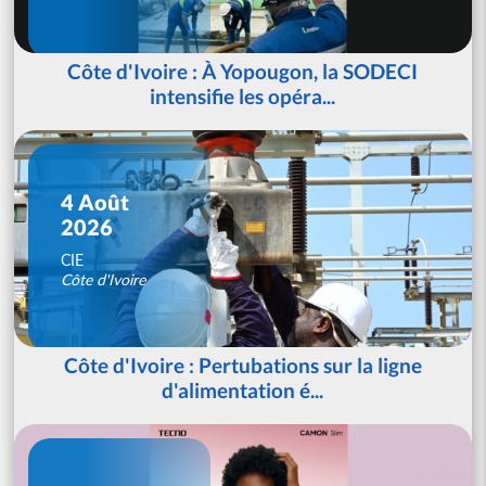
Côte d'Ivoire : À Yopougon, la SODECI
intensifie les opéra...
4 Août
2026
CIE
Côte d'Ivoire
Côte d'Ivoire : Pertubations sur la ligne
d'alimentation é...