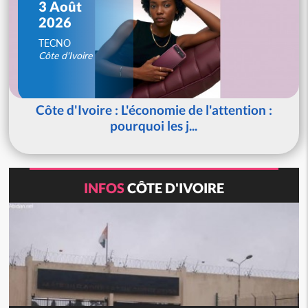
3 Août
2026
TECNO
Côte d'Ivoire
Côte d'Ivoire : L'économie de l'attention :
pourquoi les j...
INFOS
CÔTE D'IVOIRE