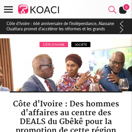
0
Côte d'Ivoire : À Abidjan, Amadou Oury Bah admire le modèle
ivoirien et veut s'en inspirer pour accélérer le développement
de la Guinée
CÔTE D'IVOIRE
SOCIÉTÉ
Côte d'Ivoire : Des hommes
d'affaires au centre des
DEALS du Gbêkê pour la
promotion de cette région