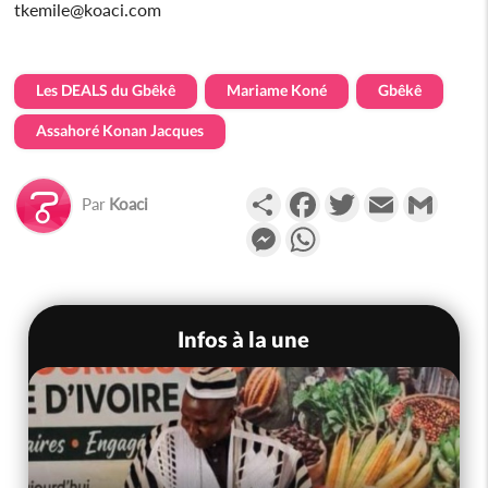
tkemile@koaci.com
Les DEALS du Gbêkê
Mariame Koné
Gbêkê
Assahoré Konan Jacques
Partager
Facebook
Twitter
Email
Gmail
Par
Koaci
Messenger
WhatsApp
Infos à la une