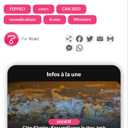
FEPPECI
cours
CAN 2023
revendications
écoles
Ministère
Partager
Facebook
Twitter
Email
Gmail
Par
Koaci
Messenger
WhatsApp
Infos à la une
SOCIÉTÉ
Côte d'Ivoire : Kossandji sous le choc, trois