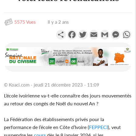
5575 Vues
Il y a 2 ans
Partager
Facebook
Twitter
Email
Gmail
Messen
W
© Koaci.com - jeudi 21 décembre 2023 - 11:09
L’école ivoirienne va-t-elle connaître des jours mouvementés
au retour des congés de Noël du nouvel An ?
La Fédération des établissements privés pour la
performance de l’école en Côte d’Ivoire (
FEPPECI
), veut
suspendre les
cours
dès le 8 janvier 2024, si les