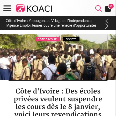
0
Côte d'Ivoire : CHU de Treichville, après la fronde, les agents
contractuels obtiennent un accord avec la direction sur les
arriérés du SMIG 2023
CÔTE D'IVOIRE
SOCIÉTÉ
Côte d'Ivoire : Des écoles
privées veulent suspendre
les cours dès le 8 janvier,
voici leurs revendications