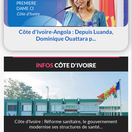
PREMIERE
DAME CI
Côte d'Ivoire
Côte d'Ivoire-Angola : Depuis Luanda,
Dominique Ouattara p...
INFOS
CÔTE D'IVOIRE
Côte d'Ivoire : Réforme sanitaire, le gouvernement
modernise ses structures de santé...