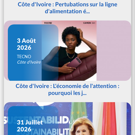
Côte d'Ivoire : Pertubations sur la ligne
d'alimentation é...
3 Août
2026
TECNO
Côte d'Ivoire
Côte d'Ivoire : L'économie de l'attention :
pourquoi les j...
31 Juillet
2026