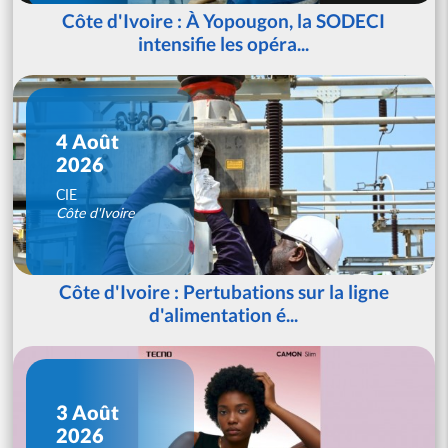
Côte d'Ivoire : À Yopougon, la SODECI
intensifie les opéra...
4 Août
2026
CIE
Côte d'Ivoire
Côte d'Ivoire : Pertubations sur la ligne
d'alimentation é...
3 Août
2026