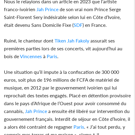
Nous le relayions dans un article en 2023 que l’artiste
franco-ivoirien
Jah Prince
de son vrai nom Prince Serge
Saint-Florent Sery indésirable selon lui en Côte d’Ivoire,
était devenu Sans Domicile Fixe (
SDF
) en France.
Ruiné, le chanteur dont
Tiken Jah Fakoly
assurait ses
premières parties lors de ses concerts, vit aujourd’hui au
bois de
Vincennes
à
Paris
.
Une situation qu’il impute à la confiscation de 300 000
euros, soit plus de 196 millions de FCFA de matériel de
musique, en 2012 par le gouvernement ivoirien qui lui
reprochait des textes engagés. Placé en détention provisoire
dans le pays d’Afrique de l’Ouest pour avoir consommé du
cannabis,
Jah Prince
a ensuite été libéré sur intervention du
gouvernement français. Interdit de séjour en Côte d’Ivoire, il
a alors été contraint de regagner
Paris
. « J’ai tout perdu, y
compris mes terres et ma maison », clame-t-il.