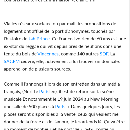
Via les réseaux sociaux, ou par mail, les propositions de
logement ont afflué de la part d’anonymes, touchés par
l’histoire de
Jah Prince
. Ce Franco-Ivoirien de 60 ans est une
ex-star du reggae qui vit depuis près de neuf ans dans une
tente du bois de
Vincennes
, comme 140 autres
SDF
. La
SACEM
œuvre, elle, activement à lui trouver un domicile,
apprend-on de plusieurs sources.
Comme il l’annonçait lors de son entretien dans un média
français, (Ndrl Le
Paris
ien), il est de retour sur la scène
musicale Et notamment le 19 juin 2024 au New Morning,
une salle de 500 places à
Paris
. « Dans quelques jours, les
places seront disponibles à la vente, ceux qui veulent me
donner de la force et de l’amour, je les attends là. Ça va être
un moment de bonheur et de partage », a-t-il confié au