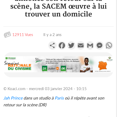
scène, la SACEM œuvre à lui
trouver un domicile
12911 Vues
Il y a 2 ans
Partager
Facebook
Twitter
Email
Gmail
Messen
W
© Koaci.com - mercredi 03 janvier 2024 - 10:15
Jah Prince
dans un studio à
Paris
où il répète avant son
retour sur la scène (DR)