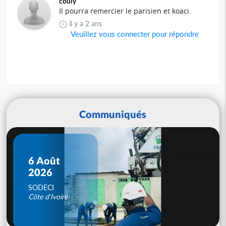
couly
Il pourra remercier le parisien et koaci.
il y a 2 ans
Veuillez vous connecter pour répondre
Communiqués
6 Août
2026
SODECI
Côte d'Ivoire