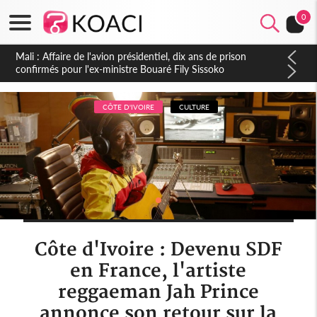
0
Nigeria : Le Togo et le Cameroun principaux acheteurs des
produits de la raffinerie Dangote en juillet
CÔTE D'IVOIRE
CULTURE
Côte d'Ivoire : Devenu SDF
en France, l'artiste
reggaeman Jah Prince
annonce son retour sur la