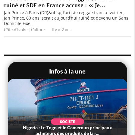
ruiné et SDF en France accuse : « Je...
Jah Prince à Paris (DR)&nbsp;L’artiste reggae franco-ivoirien,
Jah Prince, 60 ans, serait aujourd’hui ruiné et devenu un Sans
Domicile Fixe...
Côte d'Ivoire | Culture il y a 2 ans
Infos à la une
SOCIÉTÉ
Nigeria : Le Togo et le Cameroun principaux
acheteurs des produits de la r...