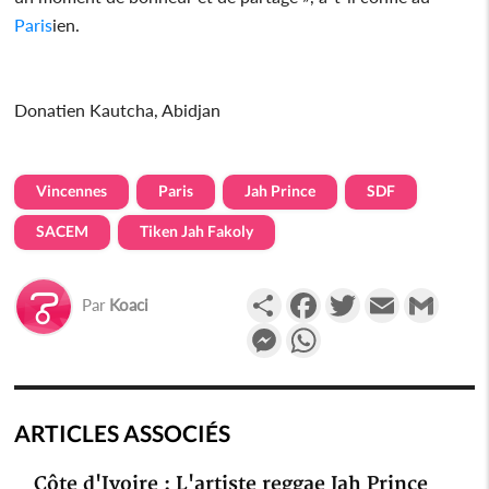
Paris
ien.
Donatien Kautcha, Abidjan
Vincennes
Paris
Jah Prince
SDF
SACEM
Tiken Jah Fakoly
Partager
Facebook
Twitter
Email
Gmail
Par
Koaci
Messenger
WhatsApp
ARTICLES ASSOCIÉS
Côte d'Ivoire : L'artiste reggae Jah Prince