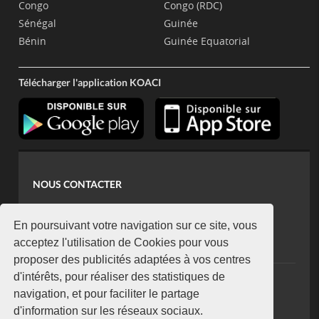
Congo
Congo (RDC)
Sénégal
Guinée
Bénin
Guinée Equatorial
Télécharger l'application KOACI
NOUS CONTACTER
contact@koaci.com
koaci@yahoo.fr
En poursuivant votre navigation sur ce site, vous
+225 07 08 85 52 93
acceptez l'utilisation de Cookies pour vous
proposer des publicités adaptées à vos centres
d'intérêts, pour réaliser des statistiques de
NEWSLETTER
navigation, et pour faciliter le partage
Restez connecté via notre newsletter
d'information sur les réseaux sociaux.