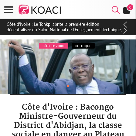
0
Côte d'Ivoire : PPA-CI, Gbagbo délègue une partie de ses
prérogatives de président à 05 cadres, vers sa retraite
politique ?
CÔTE D'IVOIRE
POLITIQUE
Côte d'Ivoire : Bacongo
Ministre-Gouverneur du
District d'Abidjan, la classe
sociale en danger au Plateau