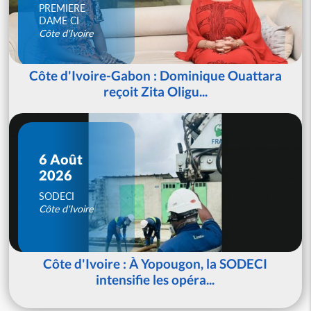
PREMIERE
DAME CI
Côte d'Ivoire
Côte d'Ivoire-Gabon : Dominique Ouattara
reçoit Zita Oligu...
6 Août
2026
SODECI
Côte d'Ivoire
Côte d'Ivoire : À Yopougon, la SODECI
intensifie les opéra...