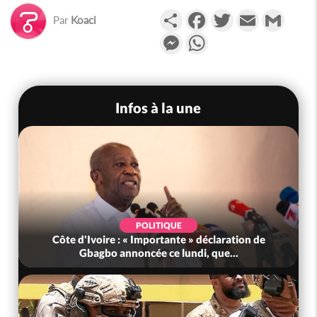
Partager
Facebook
Twitter
Email
Gmail
Par
Koaci
Messenger
WhatsApp
Infos à la une
POLITIQUE
Côte d'Ivoire : « Importante » déclaration de
Gbagbo annoncée ce lundi, que...