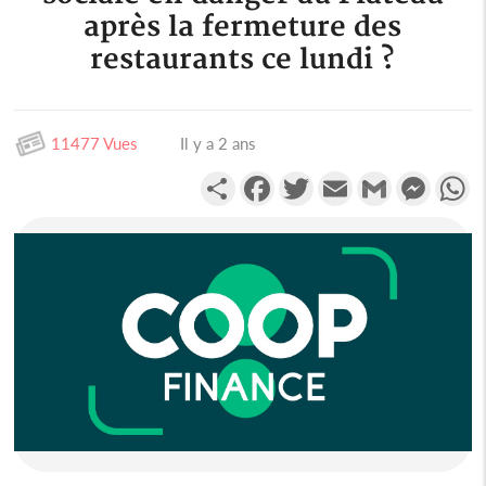
après la fermeture des
restaurants ce lundi ?
11477 Vues
Il y a 2 ans
Partager
Facebook
Twitter
Email
Gmail
Messen
W