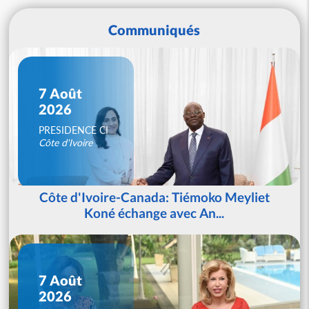
Communiqués
7 Août
2026
PRESIDENCE CI
Côte d'Ivoire
Côte d'Ivoire-Canada: Tiémoko Meyliet
Koné échange avec An...
7 Août
2026