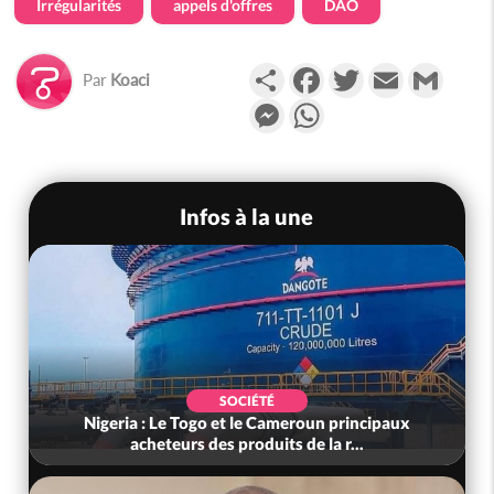
Irrégularités
appels d'offres
DAO
Partager
Facebook
Twitter
Email
Gmail
Par
Koaci
Messenger
WhatsApp
Infos à la une
SOCIÉTÉ
x
Côte d'Ivoire : Préparatifs de la Rentrée
Scolaire 2026-2027, les responsab...