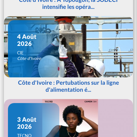
intensifie les opéra...
4 Août
2026
CIE
Côte d'Ivoire
Côte d'Ivoire : Pertubations sur la ligne
d'alimentation é...
3 Août
2026
TECNO