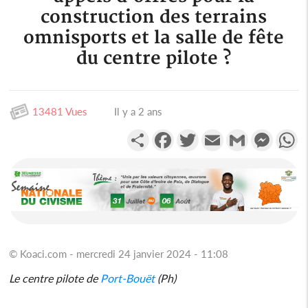
construction des terrains
omnisports et la salle de fête
du centre pilote ?
13481 Vues
Il y a 2 ans
Partager
Facebook
Twitter
Email
Gmail
Messen
W
© Koaci.com - mercredi 24 janvier 2024 - 11:08
Le centre pilote de
Port-Bouët
(Ph)