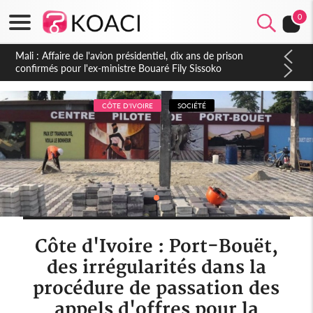
0
Nigeria : Le Togo et le Cameroun principaux acheteurs des
produits de la raffinerie Dangote en juillet
CÔTE D'IVOIRE
SOCIÉTÉ
Côte d'Ivoire : Port-Bouët,
des irrégularités dans la
procédure de passation des
appels d'offres pour la