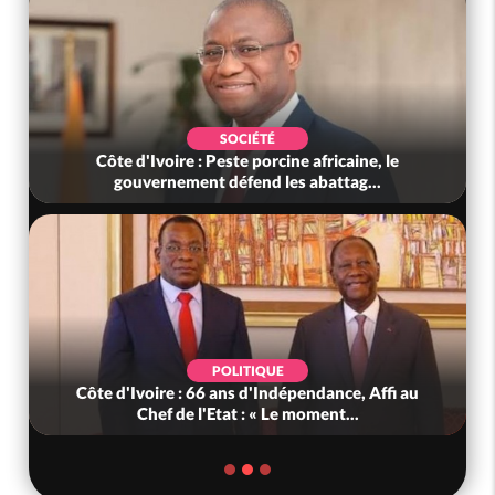
POLITIQUE
Mali : Les FAMa accueillent 254 anciens
combattants issus de groupes armés
POLITIQUE
au
Côte d'Ivoire : PDCI, l'ancienneté de Thiam au
Bureau Politique contestée,...