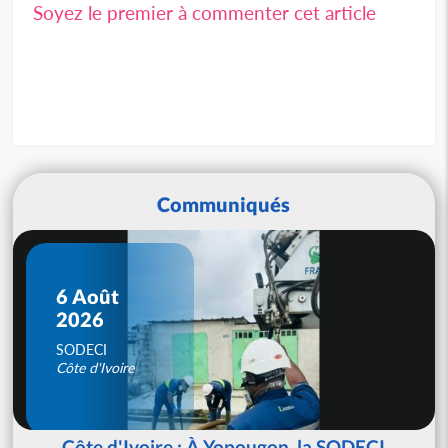
Soyez le premier à commenter cet article
Communiqués
6 Août
2026
SODECI
Côte d'Ivoire
Côte d'Ivoire : À Yopougon, la SODECI