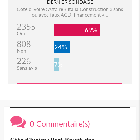
DERNIER SONDAGE
Côte d'Ivoire : Affaire « Italia Construction » sans
ou avec faux ACD, financement «...
2355
69%
Oui
808
24%
Non
226
7%
Sans avis
0 Commentaire(s)
Côte d'Ivoire : Port-Bouët, des