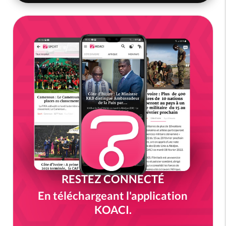
RESTEZ CONNECTÉ
En téléchargeant l'application
KOACI.