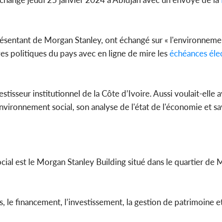
POLITIQUE
présentant de Morgan Stanley, ont échangé sur « l'environneme
Côte d'Ivoire : V
es politiques du pays avec en ligne de mire les
échéances
éle
tragiques à Kossa
ayant fait 03 mor
stisseur institutionnel de la Côte d’Ivoire. Aussi voulait-elle a
'environnement social, son analyse de l'état de l'économie et sa
cial est le Morgan Stanley Building situé dans le quartier de
és, le financement, l’investissement, la gestion de patrimoine e