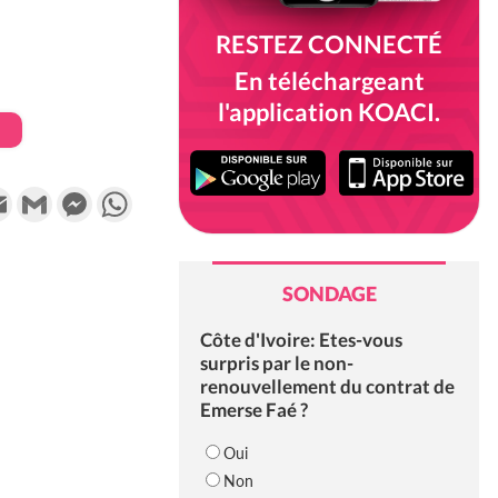
RESTEZ CONNECTÉ
En téléchargeant
l'application KOACI.
k
tter
Email
Gmail
Messenger
WhatsApp
SONDAGE
Côte d'Ivoire: Etes-vous
surpris par le non-
renouvellement du contrat de
Emerse Faé ?
Oui
Non