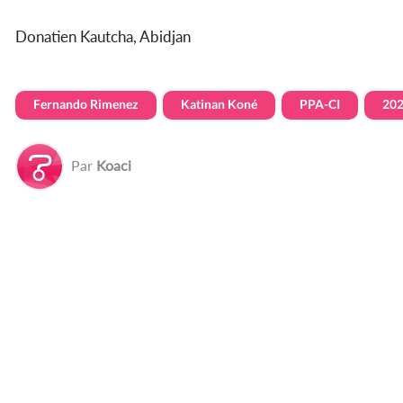
Donatien Kautcha, Abidjan
Fernando Rimenez
Katinan Koné
PPA-CI
20
Par
Koaci