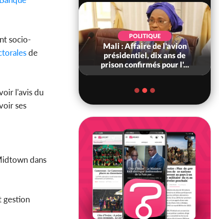
POLITIQUE
nt socio-
iolences
Mali : Affaire de l'avion
Côte d
ctorales
de
ndji (Mé)
présidentiel, dix ans de
2026, 
ts, A...
prison confirmés pour l'...
voir l'avis du
voir ses
 Midtown dans
t gestion