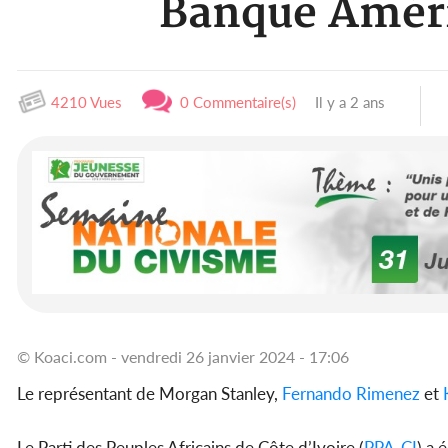
Banque Améri
4210 Vues
0 Commentaire(s)
Il y a 2 ans
© Koaci.com - vendredi 26 janvier 2024 - 17:06
Le représentant de Morgan Stanley,
Fernando Rimenez
et
Le Parti des Peuples Africains de Côte d’Ivoire (
PPA-CI
) a 