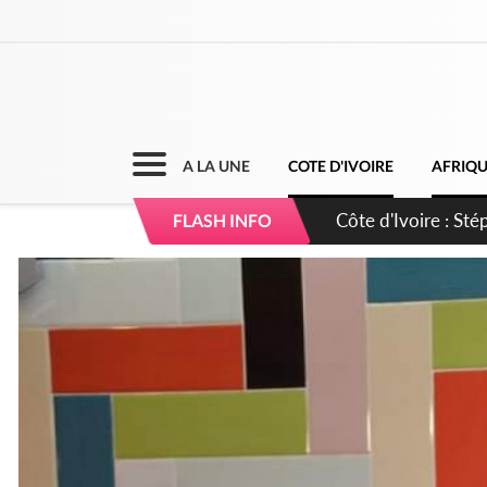
A LA UNE
COTE D'IVOIRE
AFRIQ
Mali : Les FAMa ac
FLASH INFO