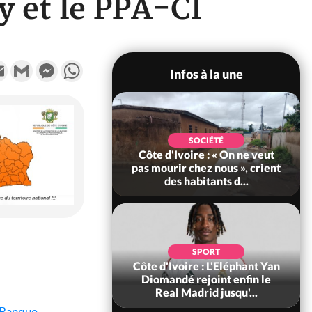
 et le PPA-CI
k
tter
Email
Gmail
Messenger
WhatsApp
Infos à la une
SOCIÉTÉ
rispation ?
Côte d'Ivoire : « On ne veut
Côte
ré ex
pas mourir chez nous », crient
Hervé
a recou...
des habitants d...
Sé
SPORT
 du rachat
Côte d'Ivoire : L'Eléphant Yan
Côte d
 de cacao,
Diomandé rejoint enfin le
p
 co...
Real Madrid jusqu'...
d'ar
Banque