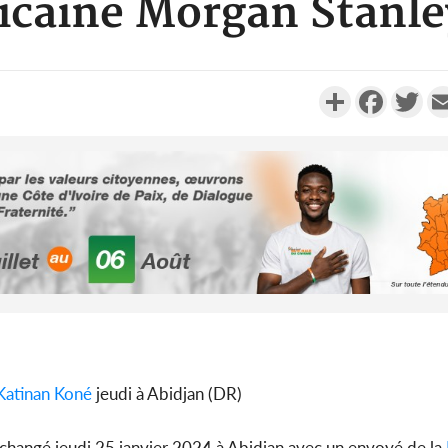
caine Morgan Stanley
Partager
Faceboo
Twi
POLITIQUE
Côte d'Ivoire : Déc
Mamadou Trao
conseiller de Soro 
SOCIÉTÉ
Côte d'Ivoire : Fin
Katinan Koné
jeudi à Abidjan (DR)
des 100 000 tonnes
le SYNARFA-CI
échangé jeudi 25 janvier 2024 à Abidjan avec un envoyé de la