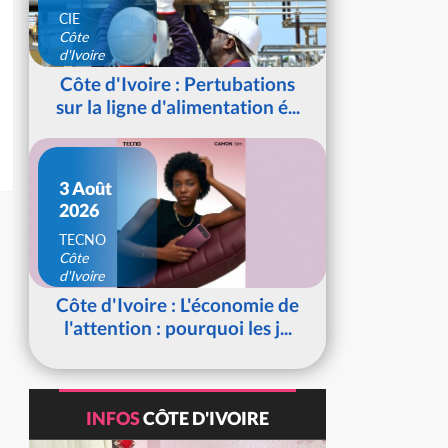
CIE
Côte
d'Ivoire
Côte d'Ivoire : Pertubations
sur la ligne d'alimentation é...
3 Août
2026
TECNO
Côte
d'Ivoire
Côte d'Ivoire : L'économie de
l'attention : pourquoi les j...
INFOS
CÔTE D'IVOIRE