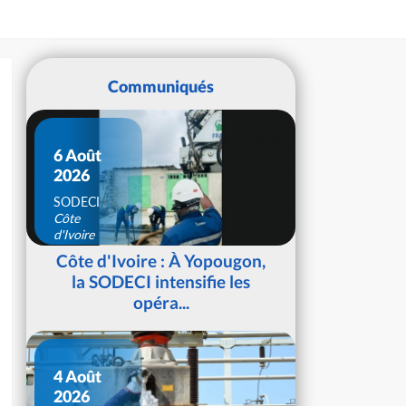
Communiqués
6 Août
2026
SODECI
Côte
d'Ivoire
Côte d'Ivoire : À Yopougon,
la SODECI intensifie les
opéra...
4 Août
2026