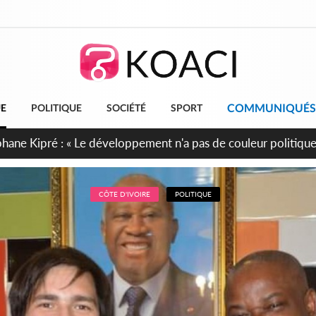
COMMUNIQUÉS
UE
POLITIQUE
SOCIÉTÉ
SPORT
cueillent 254 anciens combattants issus de groupes armés
CÔTE D'IVOIRE
POLITIQUE