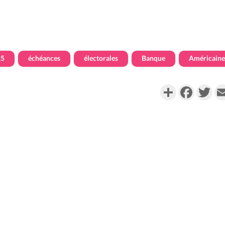
25
échéances
électorales
Banque
Américaine
Partager
Faceboo
Twi