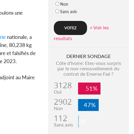
Non
Sans avis
voulons une
+ Voir les
rie
nationale, a
resultats
oïne, 80,238 kg
 et falsifiés de
DERNIER SONDAGE
ée 2023.
Côte d'Ivoire: Etes-vous surpris
par le non-renouvellement du
contrat de Emerse Faé ?
 adjoint au Maire
3128
51%
Oui
2902
47%
Non
112
2%
Sans avis