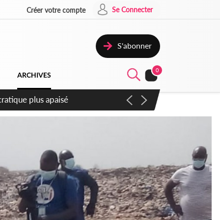
Se Connecter
Créer votre compte
S'abonner
0
ARCHIVES
mpter du samedi