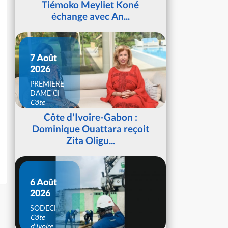
Tiémoko Meyliet Koné
échange avec An...
7 Août
2026
PREMIERE
DAME CI
Côte
d'Ivoire
Côte d'Ivoire-Gabon :
Dominique Ouattara reçoit
Zita Oligu...
6 Août
2026
SODECI
Côte
d'Ivoire