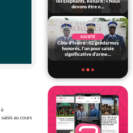
ance, les Forces de
les Eléphants, Renard : « Nous
fense e...
devons être e...
SOCIÉTÉ
SOCIÉTÉ
voire : Ouattara
Côte d'Ivoire : 02 gendarmes
 sanctions contre
honorés, l'un pour saisie
erpissements i...
significative d'arme...
 à
 saisis au cours