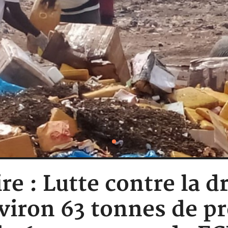
re : Lutte contre la d
viron 63 tonnes de p