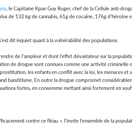
kro
, le Capitaine Kpan Guy Roger, chef de la Cellule anti-drog
 plus de 132 kg de cannabis, 61g de cocaïne, 176g d’héroïne 
st dit inquiet quant à la vulnérabilité des populations.
ndre de l’ampleur et dont l’effet dévastateur sur la populatio
mation de drogue sont connues comme une activité criminelle 
stitution, les enfants en conflit avec la loi, les menaces et v
 grand banditisme. En outre la drogue compromet considérable
ensations fortes, en consomme mettant ainsi fortement en souf
ficacement contre ce fléau. « J’invite l’ensemble de la populati