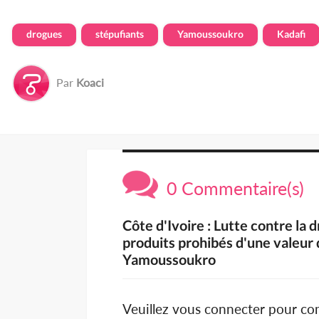
drogues
stépufiants
Yamoussoukro
Kadafi
Par
Koaci
0 Commentaire(s)
Côte d'Ivoire : Lutte contre la 
produits prohibés d'une valeur
Yamoussoukro
Veuillez vous connecter pour c