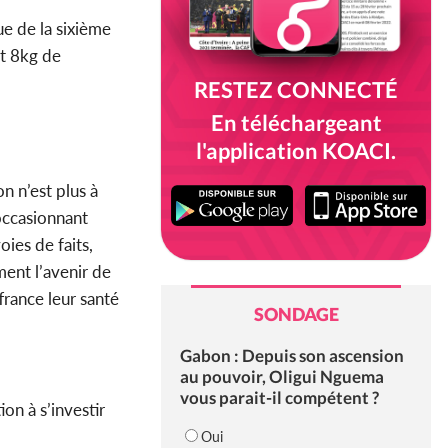
ue de la sixième
et 8kg de
RESTEZ CONNECTÉ
En téléchargeant
l'application KOACI.
n n’est plus à
occasionnant
oies de faits,
ment l’avenir de
france leur santé
SONDAGE
Gabon : Depuis son ascension
au pouvoir, Oligui Nguema
vous parait-il compétent ?
on à s’investir
Oui