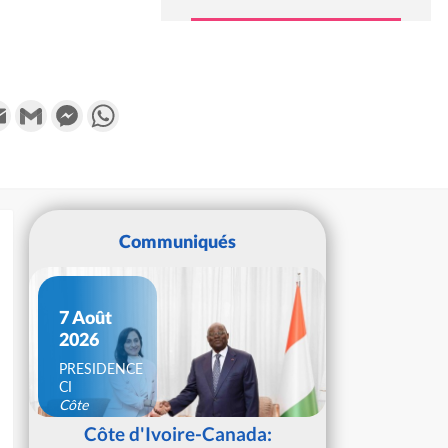
k
tter
Email
Gmail
Messenger
WhatsApp
Communiqués
7 Août
2026
PRESIDENCE
CI
Côte
d'Ivoire
Côte d'Ivoire-Canada: