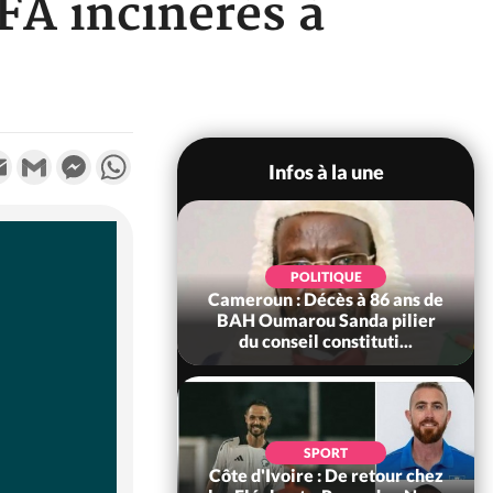
FA incinérés à
k
tter
Email
Gmail
Messenger
WhatsApp
Infos à la une
SOCIÉTÉ
Ivoire : Rentrée
POLITIQUE
re 2026-2027,
Cameroun : Décès à 86 ans de
tion sans frais au
BAH Oumarou Sanda pilier
Pré...
du conseil constituti...
POLITIQUE
d'Ivoire : 66e
SPORT
versaire de
Côte d'Ivoire : De retour chez