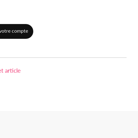
votre compte
 article