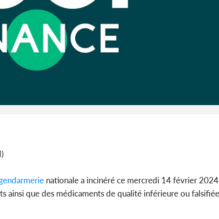
l'Indépend
Dé
Côte d'I
promet des
les dégu
I)
gendarmerie
nationale a incinéré ce mercredi 14 février 2024
ts ainsi que des médicaments de qualité inférieure ou falsifiée