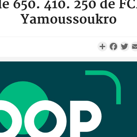
de 650. 410. 250 de FC
Yamoussoukro
Partager
Faceboo
Twi
Côte d'
Scolai
l'inscrip
Côte 
anni