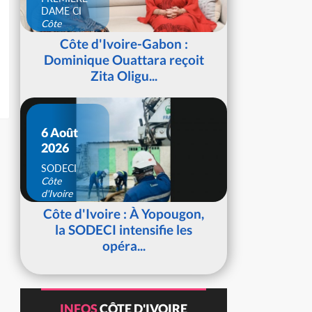
DAME CI
Côte
d'Ivoire
Côte d'Ivoire-Gabon :
Dominique Ouattara reçoit
Zita Oligu...
6 Août
2026
SODECI
Côte
d'Ivoire
Côte d'Ivoire : À Yopougon,
la SODECI intensifie les
opéra...
INFOS
CÔTE D'IVOIRE