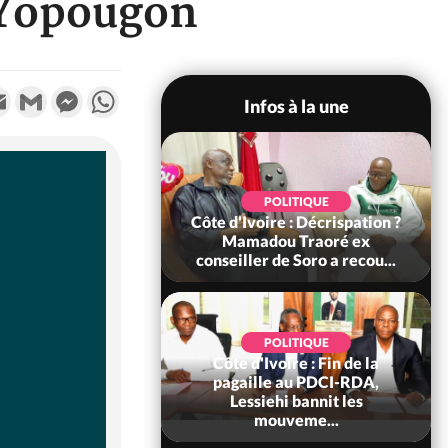
 Yopougon
k
tter
Email
Gmail
Messenger
WhatsApp
Infos à la une
SOCIÉTÉ
POLITIQUE
voire : Ouattara
Côte d'Ivoire : Décrispation ?
 sanctions contre
Mamadou Traoré ex
erpissements i...
conseiller de Soro a recou...
POLITIQUE
Côte d'Ivoire : Fin de la
POLITIQUE
re : Fête nationale,
pagaille au PDCI-RDA,
Ouattara accorde
Lessiehi bannit les
âce à 4 661...
mouveme...