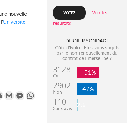
+ Voir les
'une nouvelle
l'
Université
resultats
DERNIER SONDAGE
Côte d'Ivoire: Etes-vous surpris
par le non-renouvellement du
contrat de Emerse Faé ?
3128
51%
Oui
2902
47%
Non
k
tter
Email
Gmail
Messenger
WhatsApp
110
2%
Sans avis