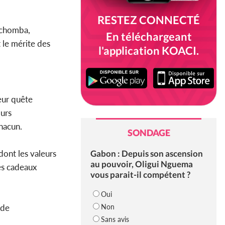
RESTEZ CONNECTÉ
 Tchomba,
En téléchargeant
 le mérite des
l'application KOACI.
eur quête
ours
chacun.
SONDAGE
Gabon : Depuis son ascension
dont les valeurs
au pouvoir, Oligui Nguema
es cadeaux
vous parait-il compétent ?
Oui
Non
 de
Sans avis