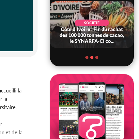
POLITIQUE
d'Ivoire : 66è
SOCIÉTÉ
versaire de
Côte d'Ivoire : Fin du rachat
ndance, Alassane
des 100 000 tonnes de cacao,
ara prome...
le SYNARFA-CI co...
ueilli la
r la
sitaire.
r
on et de la