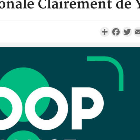
ionale Clairement de
Partager
Faceboo
Twi
Côte d'I
promet des
les dégu
Côte d'Ivoi
Alassane 
la gr