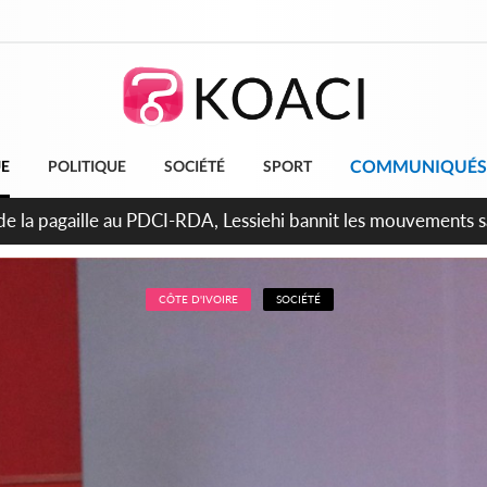
COMMUNIQUÉS
UE
POLITIQUE
SOCIÉTÉ
SPORT
attara promet des sanctions contre les déguerpissements illég
CÔTE D'IVOIRE
SOCIÉTÉ