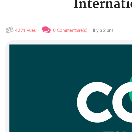
Internat
4291 Vues
0 Commentaire(s)
Il y a 2 ans