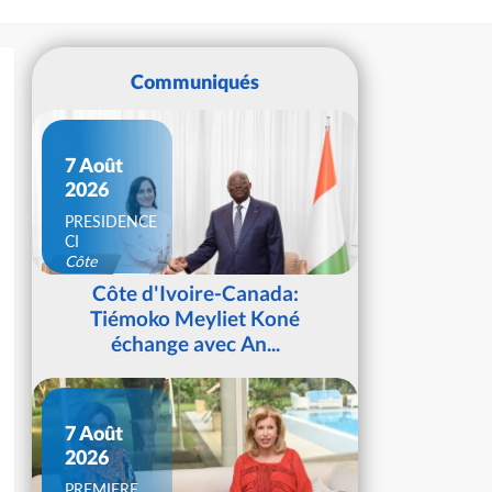
Communiqués
7 Août
2026
PRESIDENCE
CI
Côte
d'Ivoire
Côte d'Ivoire-Canada:
Tiémoko Meyliet Koné
échange avec An...
7 Août
2026
PREMIERE