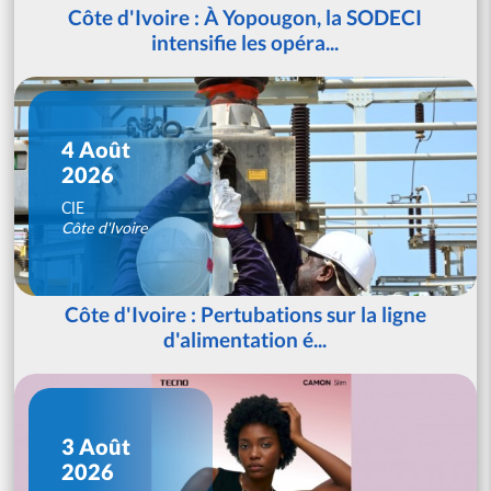
Côte d'Ivoire : À Yopougon, la SODECI
intensifie les opéra...
4 Août
2026
CIE
Côte d'Ivoire
Côte d'Ivoire : Pertubations sur la ligne
d'alimentation é...
3 Août
2026