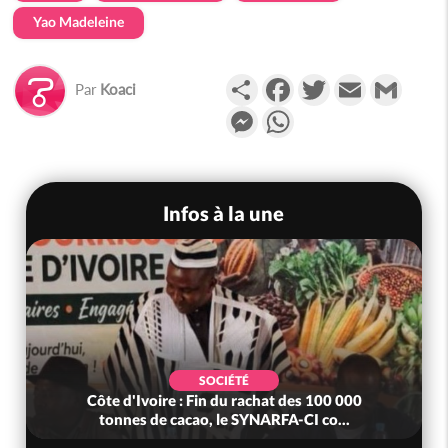
Yao Madeleine
Partager
Facebook
Twitter
Email
Gmail
Par
Koaci
Messenger
WhatsApp
Infos à la une
SOCIÉTÉ
Côte d'Ivoire : Fin du rachat des 100 000
tonnes de cacao, le SYNARFA-CI co...