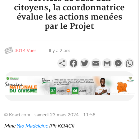
citoyens, la coordonnatrice
évalue les actions menées
par le Projet
3014 Vues
Il y a 2 ans
Partager
Facebook
Twitter
Email
Gmail
Messen
W
© Koaci.com - samedi 23 mars 2024 - 11:58
Mme
Yao Madeleine
(Ph KOACI)