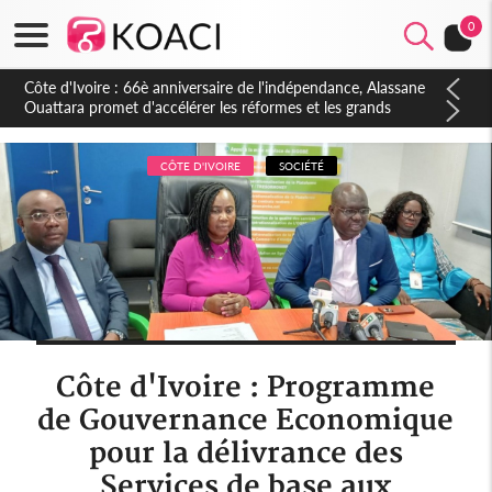
0
Côte d'Ivoire : À Abidjan, Amadou Oury Bah admire le modèle
ivoirien et veut s'en inspirer pour accélérer le développement
de la Guinée
CÔTE D'IVOIRE
SOCIÉTÉ
Côte d'Ivoire : Programme
de Gouvernance Economique
pour la délivrance des
Services de base aux