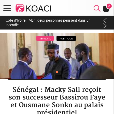
0
Côte d'Ivoire : Séileu, la célébration de la fête nationale
transformée en vaste campagne contre les produits
dépigmentants dangereux
SÉNÉGAL
POLITIQUE
Sénégal : Macky Sall reçoit
son successeur Bassirou Faye
et Ousmane Sonko au palais
présidentiel