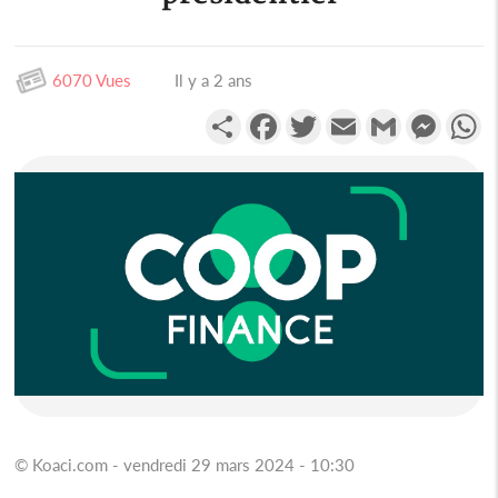
6070 Vues
Il y a 2 ans
Partager
Facebook
Twitter
Email
Gmail
Messen
W
© Koaci.com - vendredi 29 mars 2024 - 10:30