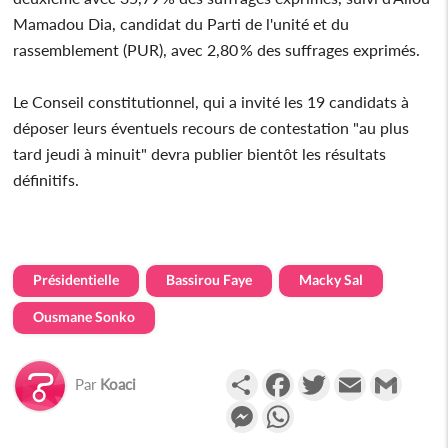
Mamadou Dia, candidat du Parti de l'unité et du
rassemblement (PUR), avec 2,80 % des suffrages exprimés.
Le Conseil constitutionnel, qui a invité les 19 candidats à
déposer leurs éventuels recours de contestation "au plus
tard jeudi à minuit" devra publier bientôt les résultats
définitifs.
Présidentielle
Bassirou Faye
Macky Sal
Ousmane Sonko
Partager
Facebook
Twitter
Email
Gmail
Par
Koaci
Messenger
WhatsApp