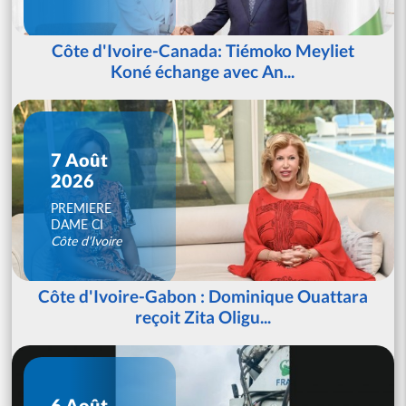
Côte d'Ivoire-Canada: Tiémoko Meyliet
Koné échange avec An...
7 Août
2026
PREMIERE
DAME CI
Côte d'Ivoire
Côte d'Ivoire-Gabon : Dominique Ouattara
reçoit Zita Oligu...
6 Août