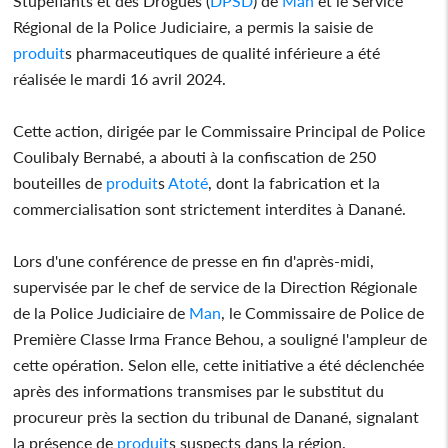
Stupéfiants et des Drogues (
DPSD
) de
Man
et le Service
Régional de la Police Judiciaire, a permis la saisie de
produit
s pharmaceutiques de qualité inférieure a été
réalisée le mardi 16 avril 2024.
Cette action, dirigée par le Commissaire Principal de Police
Coulibaly Bernabé, a abouti à la confiscation de 250
bouteilles de
produit
s
Atoté
, dont la fabrication et la
commercialisation sont strictement interdites à Danané.
Lors d'une conférence de presse en fin d'après-midi,
supervisée par le chef de service de la Direction Régionale
de la Police Judiciaire de
Man
, le Commissaire de Police de
Première Classe Irma France Behou, a souligné l'ampleur de
cette opération. Selon elle, cette initiative a été déclenchée
après des informations transmises par le substitut du
procureur près la section du tribunal de Danané, signalant
la présence de
produit
s suspects dans la région.