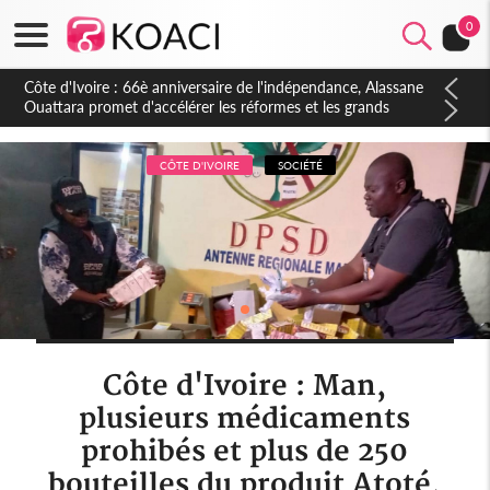
0
Côte d'Ivoire : À Abidjan, Amadou Oury Bah admire le modèle
ivoirien et veut s'en inspirer pour accélérer le développement
de la Guinée
CÔTE D'IVOIRE
SOCIÉTÉ
Côte d'Ivoire : Man,
plusieurs médicaments
prohibés et plus de 250
bouteilles du produit Atoté,