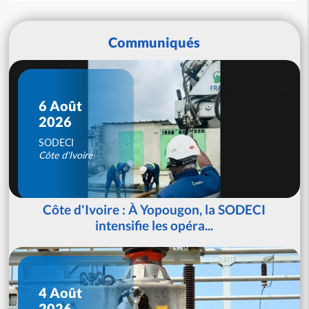
Communiqués
6 Août
2026
SODECI
Côte d'Ivoire
Côte d'Ivoire : À Yopougon, la SODECI
intensifie les opéra...
4 Août
2026