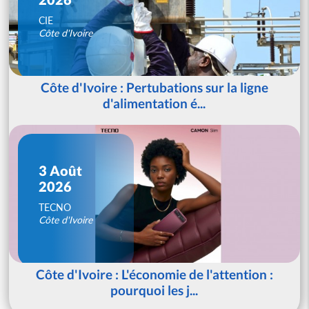
CIE
Côte d'Ivoire
Côte d'Ivoire : Pertubations sur la ligne
d'alimentation é...
3 Août
2026
TECNO
Côte d'Ivoire
Côte d'Ivoire : L'économie de l'attention :
pourquoi les j...