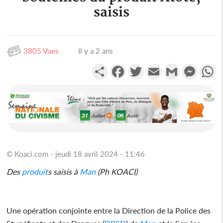
saisis
3805 Vues
Il y a 2 ans
Partager
Facebook
Twitter
Email
Gmail
Messen
W
© Koaci.com - jeudi 18 avril 2024 - 11:46
Des
produit
s saisis à
Man
(Ph KOACI)
Une opération conjointe entre la Direction de la Police des