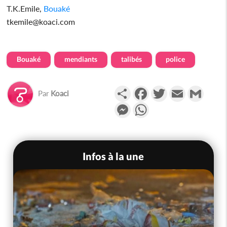
T.K.Emile,
Bouaké
tkemile@koaci.com
Bouaké
mendiants
talibés
police
Partager
Facebook
Twitter
Email
Gmail
Par
Koaci
Messenger
WhatsApp
Infos à la une