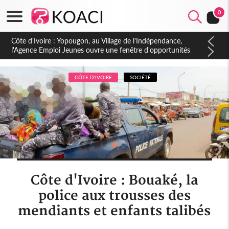
0
Côte d'Ivoire : CHU de Treichville, après la fronde, les agents
contractuels obtiennent un accord avec la direction sur les
arriérés du SMIG 2023
CÔTE D'IVOIRE
SOCIÉTÉ
Côte d'Ivoire : Bouaké, la
police aux trousses des
mendiants et enfants talibés