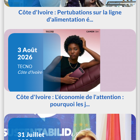
Côte d'Ivoire : Pertubations sur la ligne
d'alimentation é...
3 Août
2026
TECNO
Côte d'Ivoire
Côte d'Ivoire : L'économie de l'attention :
pourquoi les j...
31 Juillet