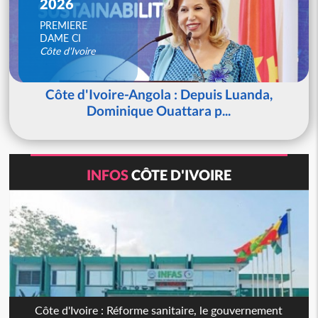
2026
PREMIERE
DAME CI
Côte d'Ivoire
Côte d'Ivoire-Angola : Depuis Luanda,
Dominique Ouattara p...
INFOS
CÔTE D'IVOIRE
Côte d'Ivoire : Réforme sanitaire, le gouvernement