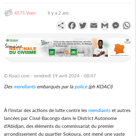
4571 Vues
Il y a 2 ans
Partager
Facebook
Twitter
Email
Gmail
Messen
W
© Koaci.com - vendredi 19 avril 2024 - 08:47
Des
mendiants
embarqués par la
police
(ph KOACI)
À l'instar des actions de lutte contre les
mendiants
et autres
lancées par Cissé Bacongo dans le District Autonome
d'Abidjan, des éléments du commissariat du premier
arrondissement du quartier Sokoura, ont mené une vaste