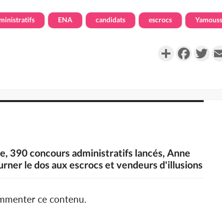
ministratifs
ENA
candidats
escrocs
Yamous
Partager
Faceboo
Twi
ue, 390 concours administratifs lancés, Anne
urner le dos aux escrocs et vendeurs d'illusions
ommenter ce contenu.