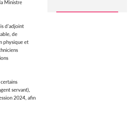
la Ministre
s d’adjoint
able, de
on physique et
chniciens
ions
certains
agent servant),
ession 2024, afin