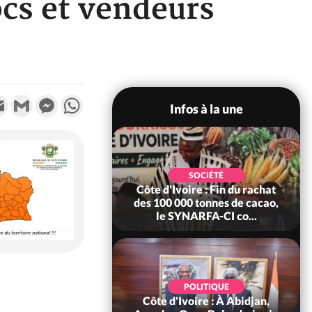
ocs et vendeurs
k
tter
Email
Gmail
Messenger
WhatsApp
Infos à la une
POLITIQUE
SOCIÉTÉ
re : Fête nationale,
Côte d'Ivoire : Fin du rachat
Ouattara accorde
des 100 000 tonnes de cacao,
âce à 4 661...
le SYNARFA-CI co...
POLITIQUE
d'Ivoire : 66è
POLITIQUE
versaire de
Côte d'Ivoire : À Abidjan,