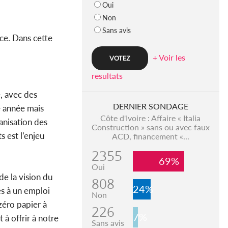
Oui
Non
Sans avis
nce. Dans cette
+ Voir les
resultats
, avec des
DERNIER SONDAGE
 année mais
Côte d'Ivoire : Affaire « Italia
ganisation des
Construction » sans ou avec faux
 est l’enjeu
ACD, financement «...
2355
69%
Oui
de la vision du
808
24%
cès à un emploi
Non
zéro papier à
226
7%
à offrir à notre
Sans avis