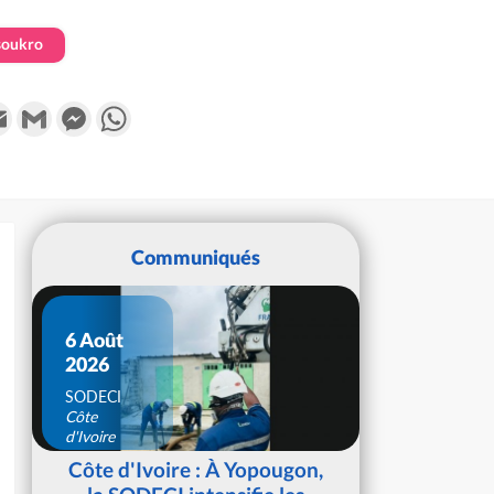
soukro
k
tter
Email
Gmail
Messenger
WhatsApp
Communiqués
6 Août
2026
SODECI
Côte
d'Ivoire
Côte d'Ivoire : À Yopougon,