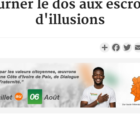
urner le dos aux escr
d'illusions
Partager
Faceboo
Twi
Côte d'Ivoi
Alassane 
la gr
Côte 
anni