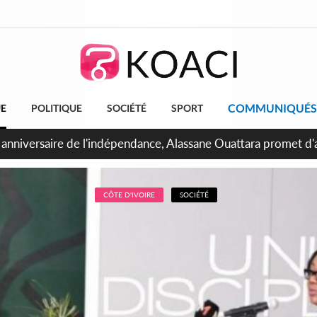
COMMUNIQUÉS
UE
POLITIQUE
SOCIÉTÉ
SPORT
bidjan, Amadou Oury Bah admire le modèle ivoirien et veut s'e
 la Guinée
CÔTE D'IVOIRE
SOCIÉTÉ