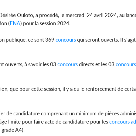
l'indépe
Ouatt
Désirée Ouloto, a procédé, le mercredi 24 avril 2024, au lan
ion (
ENA
) pour la session 2024.
ion publique, ce sont 369
concours
qui seront ouverts. Il s’agi
Côte d'Ivoi
Mamad
conseiller
t ouverts, à savoir les 03
concours
directs et les 03
concours
sion, que pour cette session, il y a eu le renforcement de cert
ossier de candidature comprenant un minimum de pièces adminis
ge limite pour faire acte de candidature pour les
concours
ad
 grade A4).