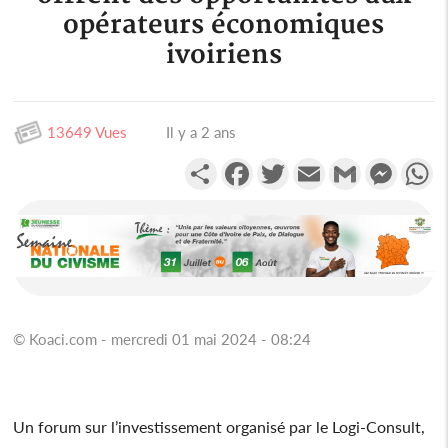
opérateurs économiques
ivoiriens
13649 Vues
Il y a 2 ans
Partager
Facebook
Twitter
Email
Gmail
Messen
W
© Koaci.com - mercredi 01 mai 2024 - 08:24
Un forum sur l’investissement organisé par le Logi-Consult,