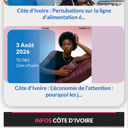
Côte d'Ivoire : Pertubations sur la ligne
d'alimentation é...
3 Août
2026
TECNO
Côte d'Ivoire
Côte d'Ivoire : L'économie de l'attention :
pourquoi les j...
INFOS
CÔTE D'IVOIRE