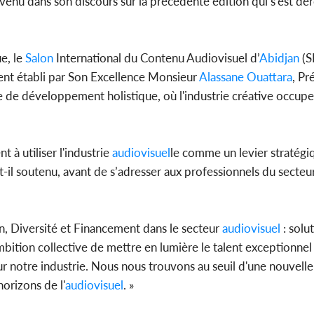
revenu dans son discours sur la précédente édition qui s’est dé
e, le
Salon
International du Contenu Audiovisuel d’
Abidjan
(S
nt établi par Son Excellence Monsieur
Alassane Ouattara
, Pr
re de développement holistique, où l'industrie créative occupe
à utiliser l'industrie
audiovisuel
le comme un levier stratégi
il soutenu, avant de s’adresser aux professionnels du secteu
n, Diversité et Financement dans le secteur
audiovisuel
: solu
mbition collective de mettre en lumière le talent exceptionnel
r notre industrie. Nous nous trouvons au seuil d'une nouvelle
orizons de l'
audiovisuel
. »