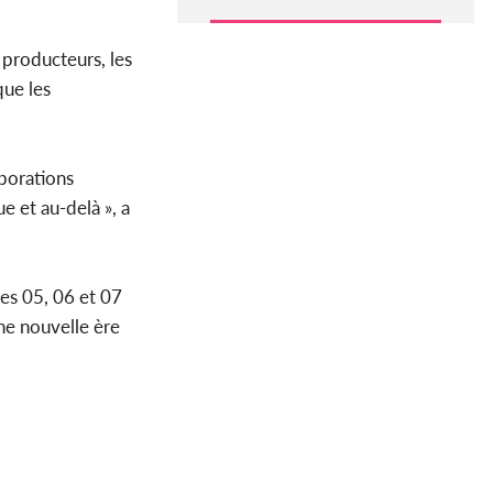
s producteurs, les
que les
aborations
e et au-delà », a
les 05, 06 et 07
ne nouvelle ère