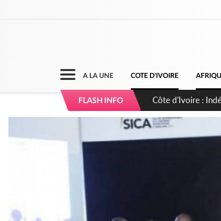
A LA UNE
COTE D'IVOIRE
AFRIQ
Sierra Leone : Un 
FLASH INFO
d'avance