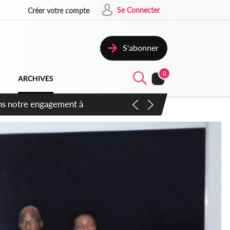
Se Connecter
Créer votre compte
S'abonner
0
ARCHIVES
 des amendements, un exclu