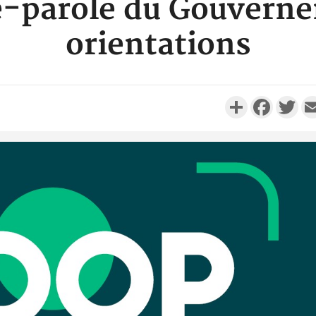
te-parole du Gouvern
orientations
Partager
Faceboo
Twi
Côte d'
résidue
sociétés
Côte d'Iv