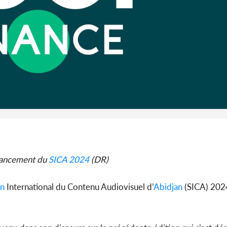
Abidjan
partenaria
Côte d'I
CAFOP 202
d'admissi
 lancement du
SICA 2024
(DR)
on
International du Contenu Audiovisuel d’
Abidjan
(SICA) 2024 