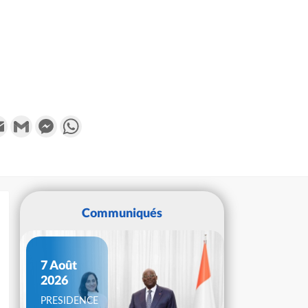
k
tter
Email
Gmail
Messenger
WhatsApp
Communiqués
7 Août
2026
PRESIDENCE