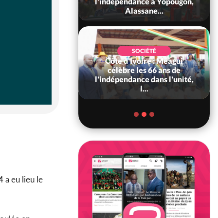
 consolide ses
l'indépendance à Yopougon,
ts avec New Del...
Alassane...
SOCIÉTÉ
Côte d'Ivoire : Méagui
SOCIÉTÉ
voire : Concours
célèbre les 66 ans de
6, les résultats
l'indépendance dans l'unité,
bilité (1er tou...
l...
a eu lieu le