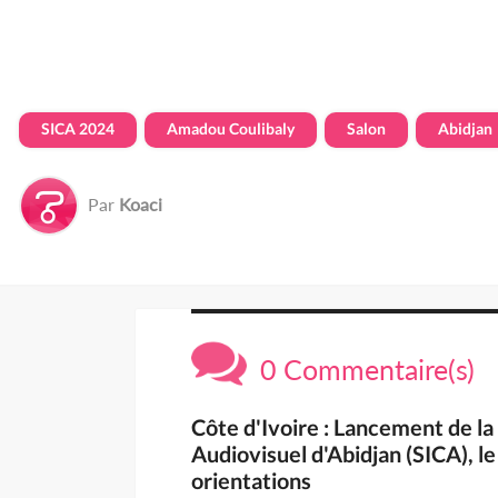
SICA 2024
Amadou Coulibaly
Salon
Abidjan
Par
Koaci
0 Commentaire(s)
Côte d'Ivoire : Lancement de la
Audiovisuel d'Abidjan (SICA), 
orientations