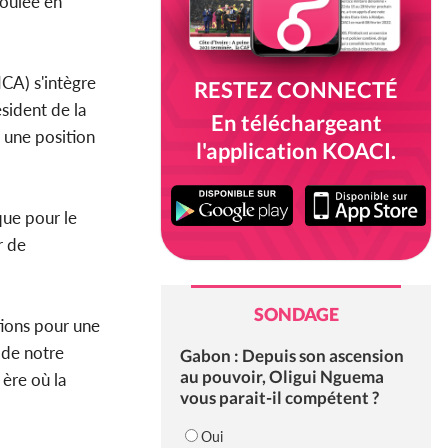
roulée en
ICA) s'intègre
RESTEZ CONNECTÉ
ésident de la
En téléchargeant
 une position
l'application KOACI.
que pour le
r de
SONDAGE
tions pour une
 de notre
Gabon : Depuis son ascension
au pouvoir, Oligui Nguema
 ère où la
vous parait-il compétent ?
Oui