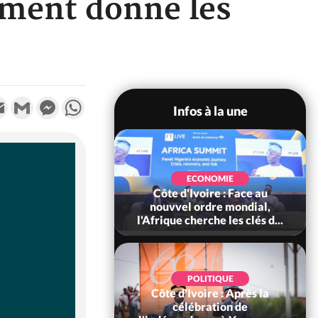
ement donne les
k
tter
Email
Gmail
Messenger
WhatsApp
Infos à la une
SOCIÉTÉ
Ivoire : Stocks
ECONOMIE
ls de cacao, des
Côte d'Ivoire : Face au
 coopératives et
nouvvel ordre mondial,
ach...
l'Afrique cherche les clés d...
POLITIQUE
Côte d'Ivoire : Après la
POLITIQUE
oire : Diplomatie,
célébration de