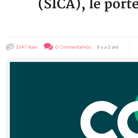
(SICA), le por
3247 Vues
0 Commentaire(s)
Il y a 2 ans