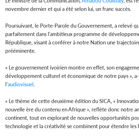
Le ministre de la Communication,
Amadou Coulibaly
, est 
novembre dernier et qui a été selon lui, un franc succès.
Poursuivant, le Porte-Parole du Gouvernement, a relevé qu
parfaitement dans l'ambitieux programme de développeme
République, visant à conférer à notre Nation une trajectoi
prééminente.
« Le gouvernement ivoirien montre en effet, son engagement 
développement culturel et économique de notre pays », a-t-
l’
audiovisuel
.
« Le thème de cette deuxième édition du SICA, « Innovatio
nouvelle ère du contenu en Afrique », reflète donc notre a
continent, tout en explorant de nouvelles opportunités pou
technologie et la créativité se combinent pour étendre les h