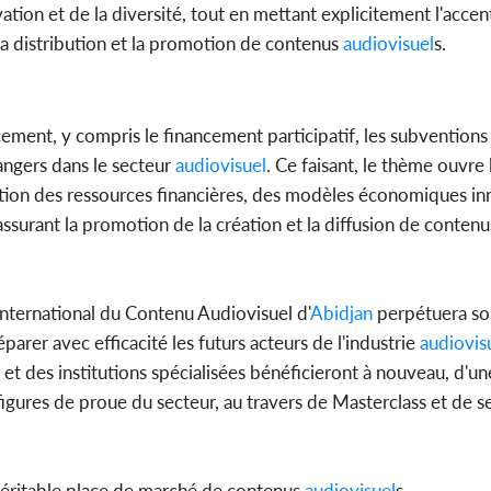
ation et de la diversité, tout en mettant explicitement l'accent
la distribution et la promotion de contenus
audiovisuel
s.
cement, y compris le financement participatif, les subventions c
rangers dans le secteur
audiovisuel
. Ce faisant, le thème ouvre 
sation des ressources financières, des modèles économiques in
assurant la promotion de la création et la diffusion de conten
nternational du Contenu Audiovisuel d'
Abidjan
perpétuera so
er avec efficacité les futurs acteurs de l'industrie
audiovis
s et des institutions spécialisées bénéficieront à nouveau, d'u
 figures de proue du secteur, au travers de Masterclass et de s
véritable place de marché de contenus
audiovisuel
s.