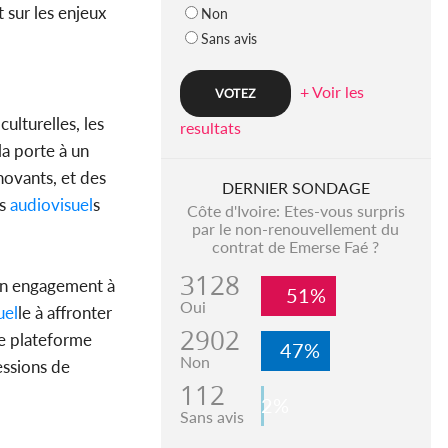
 sur les enjeux
Non
Sans avis
+ Voir les
ulturelles, les
resultats
la porte à un
novants, et des
DERNIER SONDAGE
us
audiovisuel
s
Côte d'Ivoire: Etes-vous surpris
par le non-renouvellement du
contrat de Emerse Faé ?
3128
n engagement à
51%
Oui
uel
le à affronter
2902
ne plateforme
47%
Non
essions de
112
2%
Sans avis