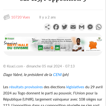
10720 Vues
Il y a 2 ans
Partager
Facebook
Twitter
Email
Gmail
Messen
W
© Koaci.com - dimanche 05 mai 2024 - 07:13
Dago Yabré, le président de la
CENI
(ph)
Les
résultats provisoires
des élections
législatives
du 29 avril
2024 au Togo donnent le parti au pouvoir, l’Union pour la
République (UNIR), largement vainqueur avec 108 sièges sur
113. L’opposition dans sa composition plurielle ne s’en sort