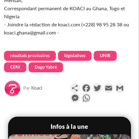
Mensah,
Correspondant permanent de KOACI au Ghana, Togo et
Nigeria
- Joindre la rédaction de koaci.com (+228) 98 95 28 38 ou
koaci.ghana@gmail.com -
résultats provisoires
législatives
UNIR
CENI
Dago Yabré
Partager
Facebook
Twitter
Email
Gmail
Par
Koaci
Messenger
WhatsApp
Infos à la une