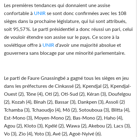
Les premières tendances qui donnaient une assise
confortable à
UNIR
se sont donc confirmées avec les 108
sièges dans la prochaine législature, qui lui sont attribués,
soit 95,57 %. Le parti présidentiel a donc réussi un pari, celui
de vouloir étendre son assise sur le pays. Ce score à la
soviétique offre à
UNIR
d’avoir une majorité absolue et
gouvernera sans blocage par une minorité parlementaire.
Le parti de Faure Gnassingbé a gagné tous les sièges en jeu
dans les préfectures de Cinkassé (2), Kpendjal (2), Kpendjal-
Ouest (2), Tône (4), Oti (2), Oti-Sud (2), Kéran (3), Doufelgou
(2), Kozah (4), Binah (2), Bassar (3), Dankpen (3), Assoli (2)
Tchamba (3), Tchaoudjo (4), Mô (2), Sotouboua (3), Blitta (4),
Est-Mono (3), Moyen-Mono (2), Bas-Mono (2), Haho (4),
Agou (2), Kloto (3), Kpélé (2), Wawa (2), Akebou (2), Lacs (3),
Vo (3), Zio (4), Yoto (3), Avé (2), Agoè-Nyivé (6).