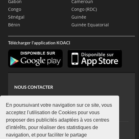
Gabon
Cameroun
Congo
Congo (RDC)
Sénégal
Guinée
Bénin
Guinée Equatorial
Télécharger l'application KOACI
NOUS CONTACTER
contact@koaci.com
koaci@yahoo.fr
En poursuivant votre navigation sur ce site, vous
+225 07 08 85 52 93
acceptez l'utilisation de Cookies pour vous
proposer des publicités adaptées à vos centres
d'intérêts, pour réaliser des statistiques de
NEWSLETTER
navigation, et pour faciliter le partage