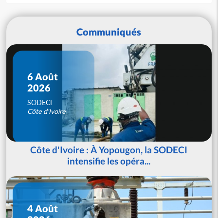
Communiqués
6 Août
2026
SODECI
Côte d'Ivoire
Côte d'Ivoire : À Yopougon, la SODECI
intensifie les opéra...
4 Août