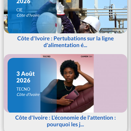
2026
CIE
Côte d'Ivoire
Côte d'Ivoire : Pertubations sur la ligne
d'alimentation é...
3 Août
2026
TECNO
Côte d'Ivoire
Côte d'Ivoire : L'économie de l'attention :
pourquoi les j...