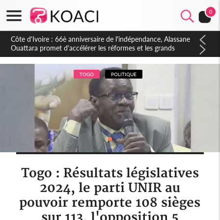
0
Côte d'Ivoire : À Abidjan, Amadou Oury Bah admire le modèle
ivoirien et veut s'en inspirer pour accélérer le développement
de la Guinée
TOGO
POLITIQUE
Togo : Résultats législatives
2024, le parti UNIR au
pouvoir remporte 108 sièges
sur 113, l'opposition 5