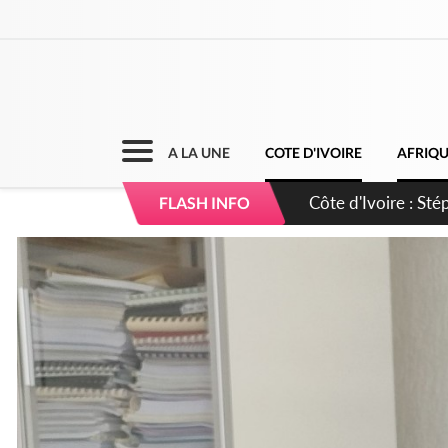
A LA UNE
COTE D'IVOIRE
AFRIQ
Mali : Les FAMa ac
FLASH INFO