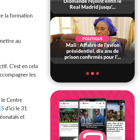
0 tonnes de cacao,
Diomandé rejoint enfin le
ARFA-CI co...
Real Madrid jusqu'...
de la formation
POLITIQUE
POLITIQUE
rmettre au
voire : Violences
Mali : Affaire de l'avion
 à Kossandji (Mé)
présidentiel, dix ans de
it 03 morts, A...
prison confirmés pour l'...
if. C'est en cela
accompagner les
 le Centre
ES
d'ici le 31
éonatals et