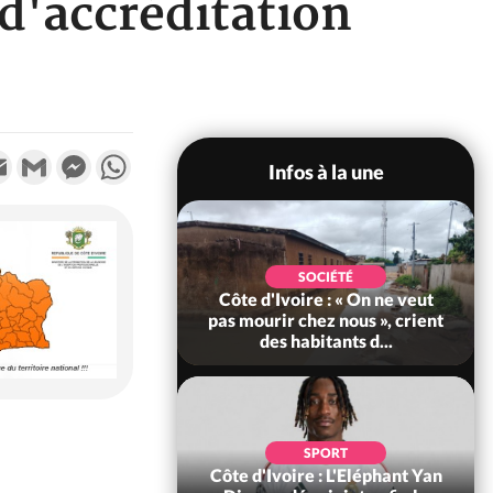
d'accréditation
k
tter
Email
Gmail
Messenger
WhatsApp
Infos à la une
POLITIQUE
SOCIÉTÉ
re : Décrispation ?
Côte d'Ivoire : « On ne veut
ou Traoré ex
pas mourir chez nous », crient
 de Soro a recou...
des habitants d...
SOCIÉTÉ
SPORT
ire : Fin du rachat
Côte d'Ivoire : L'Eléphant Yan