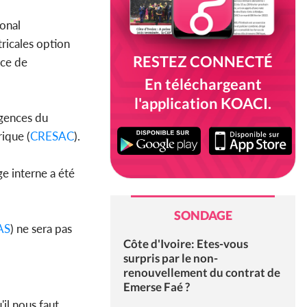
ional
tricales option
RESTEZ CONNECTÉ
nce de
En téléchargeant
l'application KOACI.
igences du
rique (
CRESAC
).
ge interne a été
SONDAGE
AS
) ne sera pas
Côte d'Ivoire: Etes-vous
surpris par le non-
renouvellement du contrat de
Emerse Faé ?
il nous faut