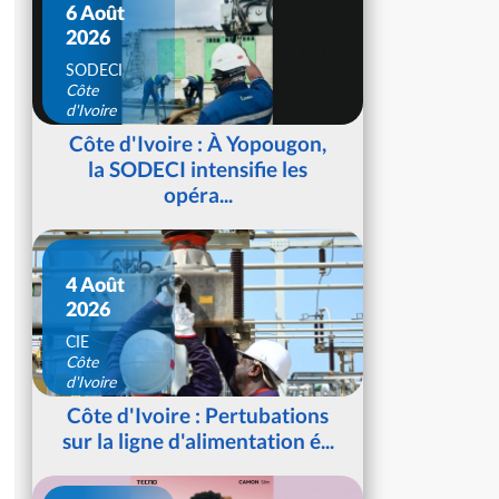
6 Août
2026
SODECI
Côte
d'Ivoire
Côte d'Ivoire : À Yopougon,
la SODECI intensifie les
opéra...
4 Août
2026
CIE
Côte
d'Ivoire
Côte d'Ivoire : Pertubations
sur la ligne d'alimentation é...