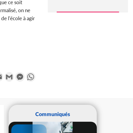
que ce soit
ormalisé, on ne
de l'école à agir
k
tter
Email
Gmail
Messenger
WhatsApp
Communiqués