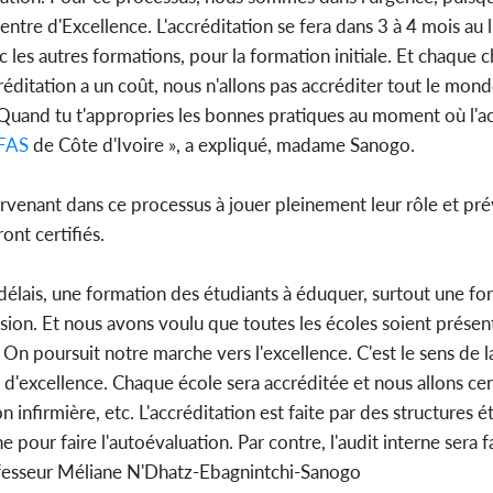
entre d'Excellence. L'accréditation se fera dans 3 à 4 mois au 
c les autres formations, pour la formation initiale. Et chaque 
ccréditation a un coût, nous n'allons pas accréditer tout le m
. Quand tu t'appropries les bonnes pratiques au moment où l'a
FAS
de Côte d'Ivoire », a expliqué, madame Sanogo.
ntervenant dans ce processus à jouer pleinement leur rôle et pr
ont certifiés.
 délais, une formation des étudiants à éduquer, surtout une f
ssion. Et nous avons voulu que toutes les écoles soient prése
 On poursuit notre marche vers l'excellence. C'est le sens de l
'excellence. Chaque école sera accréditée et nous allons cert
 infirmière, etc. L'accréditation est faite par des structures é
 pour faire l'autoévaluation. Par contre, l'audit interne sera f
rofesseur Méliane N'Dhatz-Ebagnintchi-Sanogo