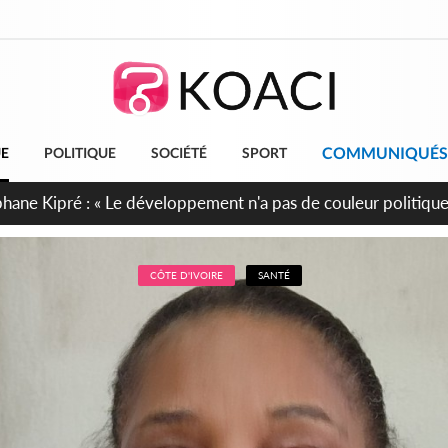
COMMUNIQUÉS
UE
POLITIQUE
SOCIÉTÉ
SPORT
cueillent 254 anciens combattants issus de groupes armés
CÔTE D'IVOIRE
SANTÉ