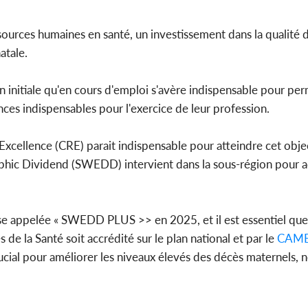
des 100 00
le SYN
ssources humaines en santé, un investissement dans la qualité 
natale.
on initiale qu'en cours d'emploi s'avère indispensable pour pe
Côte d'I
es indispensables pour l'exercice de leur profession.
tragiques
ayant fa
cellence (CRE) parait indispensable pour atteindre cet object
ic Dividend (SWEDD) intervient dans la sous-région pour 
se appelée « SWEDD PLUS >> en 2025, et il est essentiel que
e la Santé soit accrédité sur le plan national et par le
CAM
ial pour améliorer les niveaux élevés des décès maternels, n