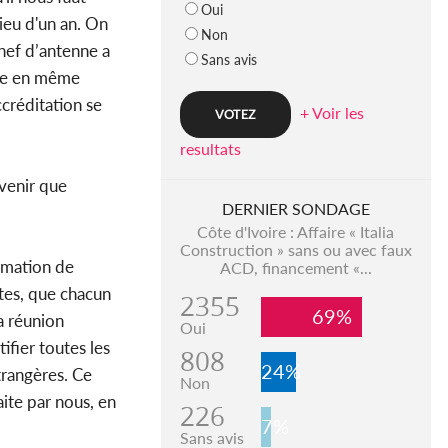
Oui
lieu d'un an. On
Non
chef d’antenne a
Sans avis
onde en même
ccréditation se
+ Voir les
resultats
évenir que
DERNIER SONDAGE
Côte d'Ivoire : Affaire « Italia
Construction » sans ou avec faux
ormation de
ACD, financement «...
ntes, que chacun
2355
69%
a réunion
Oui
ifier toutes les
808
24%
trangères. Ce
Non
aite par nous, en
226
7%
Sans avis