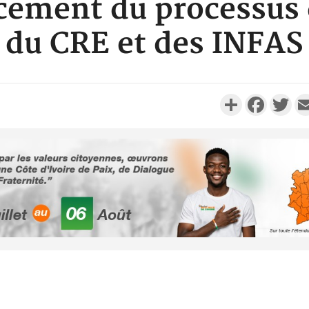
ncement du processus 
du CRE et des INFAS
Partager
Faceboo
Twi
Côte d'Ivoi
Mamad
conseiller
Côte d'Ivo