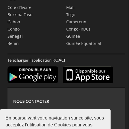
Côte d'Ivoire
Mali
Burkina Faso
Togo
Gabon
Cameroun
Congo
Congo (RDC)
Sénégal
Guinée
Bénin
Guinée Equatorial
Télécharger l'application KOACI
NOUS CONTACTER
contact@koaci.com
koaci@yahoo.fr
En poursuivant votre navigation sur ce site, vous
+225 07 08 85 52 93
acceptez l'utilisation de Cookies pour vous