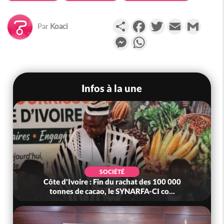
Partager
Facebook
Twitter
Email
Gmail
Par
Koaci
Messenger
WhatsApp
Infos à la une
SOCIÉTÉ
Côte d'Ivoire : Fin du rachat des 100 000
tonnes de cacao, le SYNARFA-CI co...