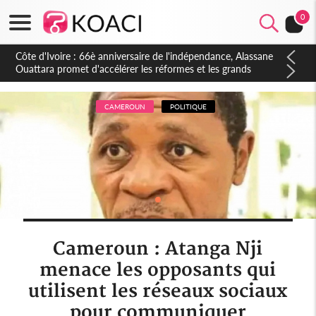
0
Côte d'Ivoire : À Abidjan, Amadou Oury Bah admire le modèle
ivoirien et veut s'en inspirer pour accélérer le développement
de la Guinée
CAMEROUN
POLITIQUE
Cameroun : Atanga Nji
menace les opposants qui
utilisent les réseaux sociaux
pour communiquer