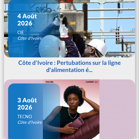
4 Août
2026
CIE
Côte d'Ivoire
Côte d'Ivoire : Pertubations sur la ligne
d'alimentation é...
3 Août
2026
TECNO
Côte d'Ivoire