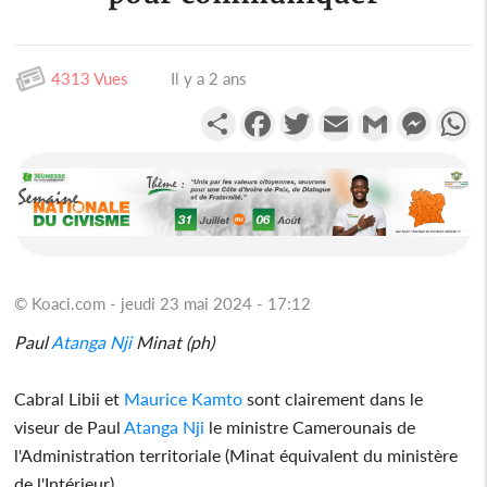
4313 Vues
Il y a 2 ans
Partager
Facebook
Twitter
Email
Gmail
Messen
W
© Koaci.com - jeudi 23 mai 2024 - 17:12
Paul
Atanga Nji
Minat (ph)
Cabral Libii et
Maurice Kamto
sont clairement dans le
viseur de Paul
Atanga Nji
le ministre Camerounais de
l'Administration territoriale (Minat équivalent du ministère
de l'Intérieur)