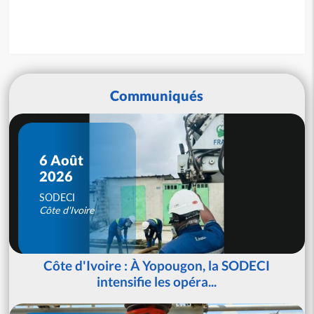
Communiqués
6 Août
2026
SODECI
Côte d'Ivoire
Côte d'Ivoire : À Yopougon, la SODECI
intensifie les opéra...