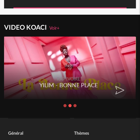
VIDEO KOACI
Voir+
RAP IVOIRE
YILIM - BONNE PLACE
Général
Thèmes