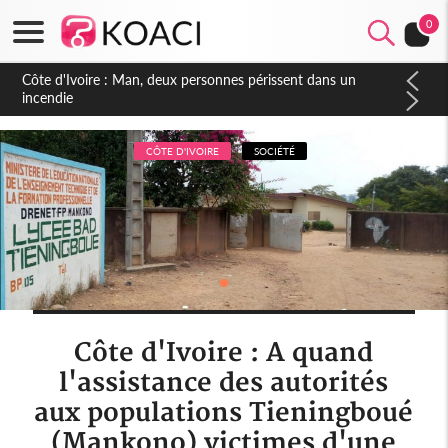
0
Côte d'Ivoire : Séileu, la célébration de la fête nationale
transformée en vaste campagne contre les produits
dépigmentants dangereux
CÔTE D'IVOIRE
SOCIÉTÉ
Côte d'Ivoire : A quand
l'assistance des autorités
aux populations Tieningboué
(Mankono) victimes d'une