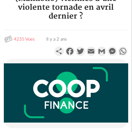
violente tornade en avril
dernier ?
4235 Vues
Il y a 2 ans
Partager
Facebook
Twitter
Email
Gmail
Messen
W