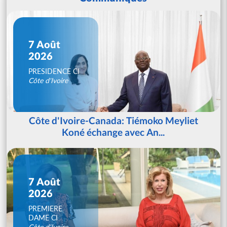
7 Août
2026
PRESIDENCE CI
Côte d'Ivoire
Côte d'Ivoire-Canada: Tiémoko Meyliet
Koné échange avec An...
7 Août
2026
PREMIERE
DAME CI
Côte d'Ivoire