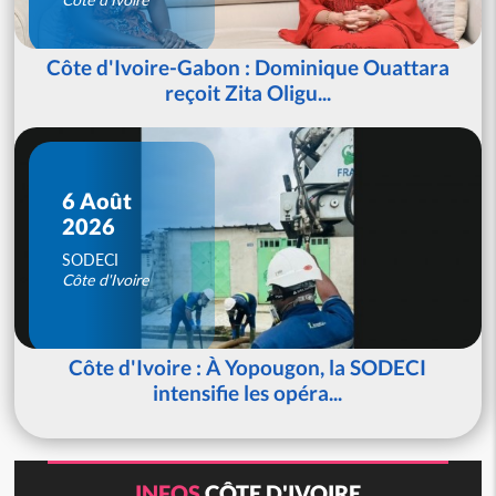
Côte d'Ivoire-Gabon : Dominique Ouattara
reçoit Zita Oligu...
6 Août
2026
SODECI
Côte d'Ivoire
Côte d'Ivoire : À Yopougon, la SODECI
intensifie les opéra...
INFOS
CÔTE D'IVOIRE