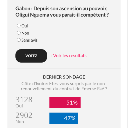
Gabon : Depuis son ascension au pouvoir,
Oligui Nguema vous parait-il compétent ?
Oui
Non
Sans avis
+ Voir les resultats
DERNIER SONDAGE
Côte d'Ivoire: Etes-vous surpris par le non-
renouvellement du contrat de Emerse Faé ?
3128
51%
Oui
2902
47%
Non