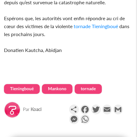
depuis qu’est survenue la catastrophe naturelle.
Espérons que, les autorités vont enfin répondre au cri de
cœur des victimes de la violente
tornade
Tieningboué
dans
les prochains jours.
Donatien Kautcha, Abidjan
Tieningboué
Mankono
tornade
Partager
Facebook
Twitter
Email
Gmail
Par
Koaci
Messenger
WhatsApp