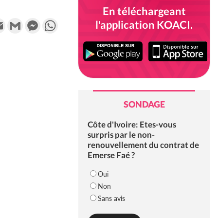
En téléchargeant
k
tter
Email
Gmail
Messenger
WhatsApp
l'application KOACI.
SONDAGE
Côte d'Ivoire: Etes-vous
surpris par le non-
renouvellement du contrat de
Emerse Faé ?
Oui
Non
Sans avis