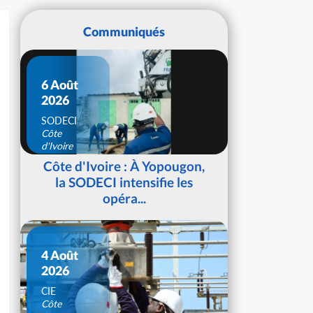
Communiqués
6 Août
2026
SODECI
Côte
d'Ivoire
Côte d'Ivoire : À Yopougon,
la SODECI intensifie les
opéra...
4 Août
2026
CIE
Côte