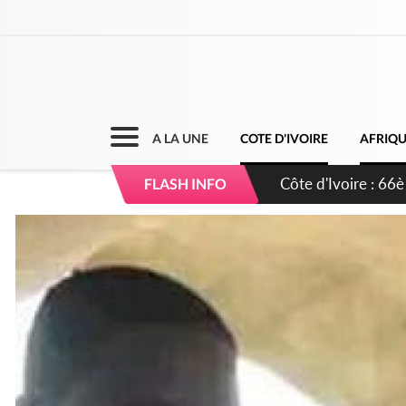
A LA UNE
COTE D'IVOIRE
AFRIQ
Côte d'Ivoire : À A
FLASH INFO
développement de