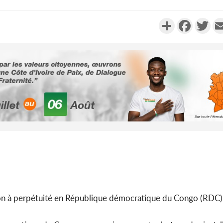
Partager
Faceboo
Twi
Côte d'Ivoi
Alassane 
la gr
Côte 
anni
l'indépe
Ouatt
son à perpétuité en République démocratique du Congo (RDC) 