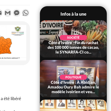
k
tter
Email
Gmail
Messenger
WhatsApp
Infos à la une
POLITIQUE
SOCIÉTÉ
re : Fête nationale,
Côte d'Ivoire : Fin du rachat
Ouattara accorde
des 100 000 tonnes de cacao,
âce à 4 661...
le SYNARFA-CI co...
POLITIQUE
d'Ivoire : 66è
POLITIQUE
versaire de
Côte d'Ivoire : À Abidjan,
ndance, Alassane
Amadou Oury Bah admire le
ara prome...
modèle ivoirien et veu...
a été libéré