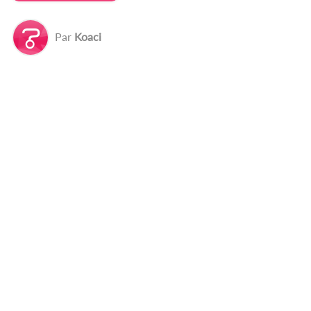
Par
Koaci