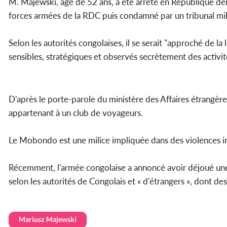
M. Majewski, âgé de 52 ans, a été arrêté en République d
forces armées de la RDC puis condamné par un tribunal milit
Selon les autorités congolaises, il se serait "approché de l
sensibles, stratégiques et observés secrètement des activités
D'après le porte-parole du ministère des Affaires étrangè
appartenant à un club de voyageurs.
Le Mobondo est une milice impliquée dans des violences 
Récemment, l'armée congolaise a annoncé avoir déjoué un
selon les autorités de Congolais et « d'étrangers », dont de
Mariusz Majewski