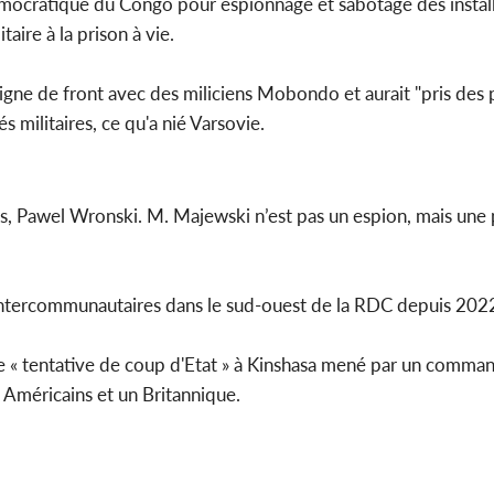
émocratique du Congo pour espionnage et sabotage des instal
aire à la prison à vie.
Côte d'Ivoi
Mamad
conseiller
a ligne de front avec des miliciens Mobondo et aurait "pris des
 militaires, ce qu'a nié Varsovie.
res, Pawel Wronski. M. Majewski n’est pas un espion, mais une
intercommunautaires dans le sud-ouest de la RDC depuis 202
e « tentative de coup d'Etat » à Kinshasa mené par un comm
s Américains et un Britannique.