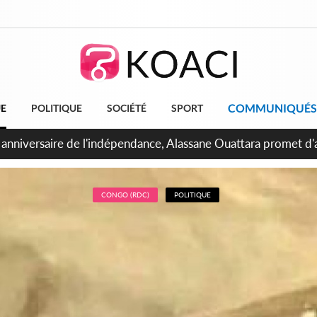
COMMUNIQUÉS
UE
POLITIQUE
SOCIÉTÉ
SPORT
bidjan, Amadou Oury Bah admire le modèle ivoirien et veut s'e
 la Guinée
CONGO (RDC)
POLITIQUE