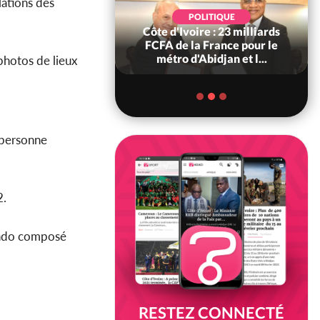
lations des
POLITIQUE
POLITIQUE
re : Décrispation ?
Côte d'Ivoire : 23 milliards
ou Traoré ex
FCFA de la France pour le
 de Soro a recou...
métro d'Abidjan et l...
 photos de lieux
 personne
2.
ando composé
RESTEZ CONNECTÉ