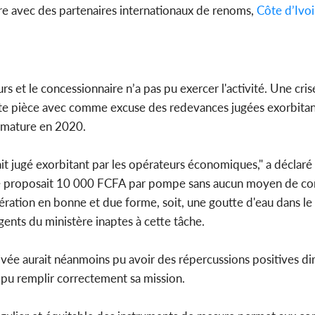
ère avec des partenaires internationaux de renoms,
Côte d’Ivo
s et le concessionnaire n’a pas pu exercer l'activité. Une cri
ute pièce avec comme excuse des redevances jugées exorbitant
primature en 2020.
ait jugé exorbitant par les opérateurs économiques," a déclar
e proposait 10 000 FCFA par pompe sans aucun moyen de cont
tion en bonne et due forme, soit, une goutte d'eau dans le ch
ents du ministère inaptes à cette tâche.
vée aurait néanmoins pu avoir des répercussions positives dir
 pu remplir correctement sa mission.