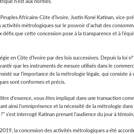
trique n'est aux normes.
Côte d'
 Peuples Africains-Côte d'Ivoire, Justin Koné Katinan, vice-pré
sanitaire
modernise
s activités métrologiques sur le pouvoir d’achat des consomm
x défis que cette concession pose à la transparence et à l'équi
égie en Côte d'Ivoire par des lois successives. Depuis la loi 
 garantir que les instruments de mesure utilisés dans le comme
sisté sur l'importance de la métrologie légale, qui consiste à v
ques sont conformes et précis.
itre d’essence, vous êtes impliqué dans une transaction comme
elant ainsi l’omniprésence et la nécessité de la métrologie dans
?" s'est interrogé Katinan prenant l'audience du jour à témoin
il 2019, la concession des activités métrologiques a été accor