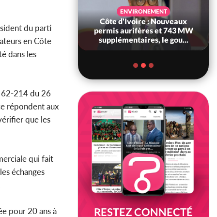
SANTÉ
ENVIRONEMENT
Ivoire : Réforme
Côte d'Ivoire : Nouveaux
sident du parti
, le gouvernement
permis aurifères et 743 MW
 ses structures...
supplémentaires, le gou...
ateurs en Côte
té dans les
n° 62-214 du 26
rce répondent aux
érifier que les
rciale qui fait
 les échanges
.
RESTEZ CONNECTÉ
dée pour 20 ans à