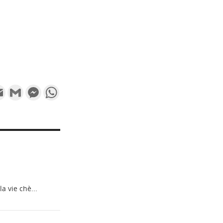
k
tter
Email
Gmail
Messenger
WhatsApp
a vie chè...