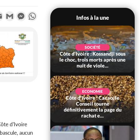
k
tter
Email
Gmail
Messenger
WhatsApp
Infos à la une
POLITIQUE
SOCIÉTÉ
ire : Indépendance
Côte d'Ivoire : Kossandji sous
Yopougon coeur
le choc, trois morts après une
 la célébration...
nuit de viole...
ECONOMIE
Côte d'Ivoire : Cacao, le
SOCIÉTÉ
ire : Réforme de la
Conseil tourne
té civile, le
définitivement la page du
nt valide six dé...
rachat e...
Côte d'Ivoire
 bascule, aucun