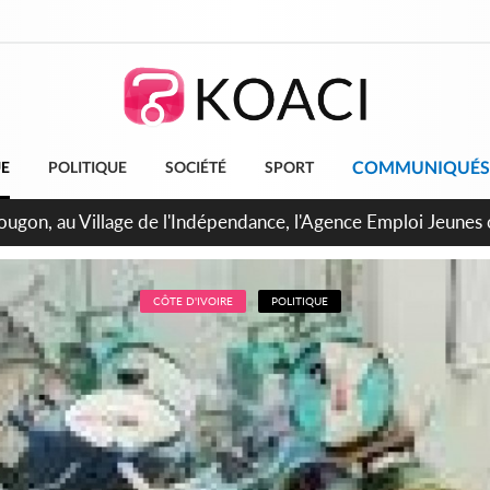
COMMUNIQUÉS
UE
POLITIQUE
SOCIÉTÉ
SPORT
U de Treichville, après la fronde, les agents contractuels obti
arriérés du SMIG 2023
CÔTE D'IVOIRE
POLITIQUE