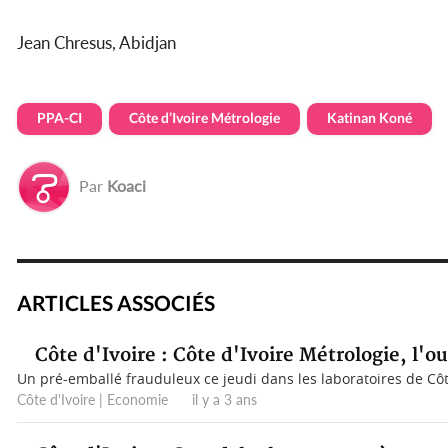
Jean Chresus, Abidjan
PPA-CI
Côte d’Ivoire Métrologie
Katinan Koné
Par
Koaci
ARTICLES ASSOCIÉS
Côte d'Ivoire : Côte d'Ivoire Métrologie, l'ou
Un pré-emballé frauduleux ce jeudi dans les laboratoires de Côte
Côte d'Ivoire | Economie il y a 3 ans