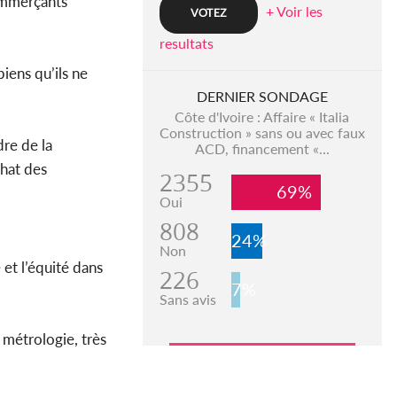
commerçants
+ Voir les
resultats
iens qu’ils ne
DERNIER SONDAGE
Côte d'Ivoire : Affaire « Italia
Construction » sans ou avec faux
dre de la
ACD, financement «...
chat des
2355
69%
Oui
808
24%
Non
 et l’équité dans
226
7%
Sans avis
 métrologie, très