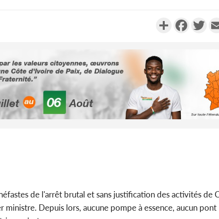
Partager
Faceboo
Twi
Côte d'Ivo
2026, 
battant de
Côte d'Ivo
socié
gouverneme
stes de l'arrêt brutal et sans justification des activités de 
er ministre. Depuis lors, aucune pompe à essence, aucun pont