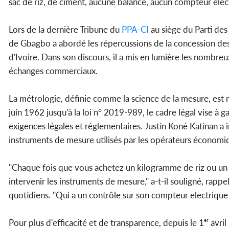
sac de riz, de ciment, aucune balance, aucun compteur élec
Lors de la dernière Tribune du
PPA-CI
au siège du Parti des
de Gbagbo a abordé les répercussions de la concession de
d'Ivoire. Dans son discours, il a mis en lumière les nombreu
échanges commerciaux.
La métrologie, définie comme la science de la mesure, est r
juin 1962 jusqu'à la loi n° 2019-989, le cadre légal vise à
exigences légales et réglementaires. Justin Koné Katinan a in
instruments de mesure utilisés par les opérateurs économi
"Chaque fois que vous achetez un kilogramme de riz ou un l
intervenir les instruments de mesure," a-t-il souligné, rapp
quotidiens. "Qui a un contrôle sur son compteur electrique 
Pour plus d'efficacité et de transparence, depuis le 1ᵉʳ avr