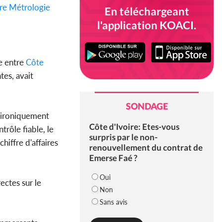
ire Métrologie
En téléchargeant
l'application KOACI.
se entre
Côte
es, avait
SONDAGE
é ironiquement
Côte d'Ivoire: Etes-vous
rôle fiable, le
surpris par le non-
iffre d'affaires
renouvellement du contrat de
Emerse Faé ?
Oui
ectes sur le
Non
Sans avis