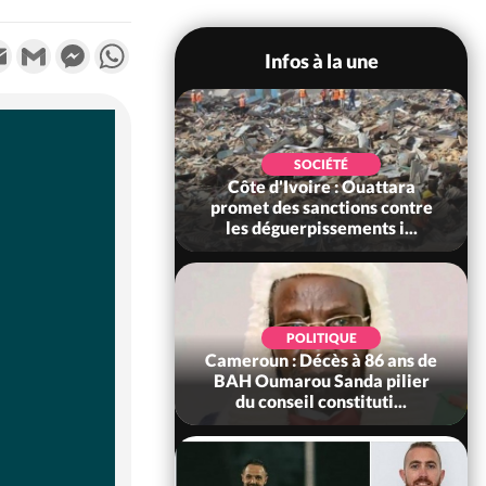
k
tter
Email
Gmail
Messenger
WhatsApp
Infos à la une
POLITIQUE
SOCIÉTÉ
ire : Après le pari
Côte d'Ivoire : Ouattara
 66e anniversaire,
promet des sanctions contre
Bictogo : «...
les déguerpissements i...
POLITIQUE
d'Ivoire : 66e
POLITIQUE
versaire de
Cameroun : Décès à 86 ans de
ance, les Forces de
BAH Oumarou Sanda pilier
fense e...
du conseil constituti...