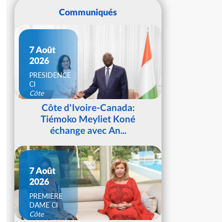
Communiqués
7 Août
2026
PRESIDENCE
CI
Côte
d'Ivoire
Côte d'Ivoire-Canada:
Tiémoko Meyliet Koné
échange avec An...
7 Août
2026
PREMIERE
DAME CI
Côte