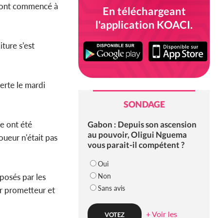
es ont commencé à
En téléchargeant
l'application KOACI.
ture s’est
erte le mardi
SONDAGE
Gabon : Depuis son ascension
e ont été
au pouvoir, Oligui Nguema
oueur n'était pas
vous parait-il compétent ?
Oui
Non
posés par les
Sans avis
ur prometteur et
+ Voir les