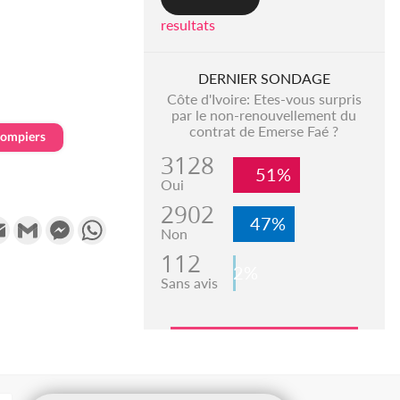
resultats
DERNIER SONDAGE
Côte d'Ivoire: Etes-vous surpris
par le non-renouvellement du
contrat de Emerse Faé ?
pompiers
3128
51%
Oui
2902
47%
k
tter
Email
Gmail
Messenger
WhatsApp
Non
112
2%
Sans avis