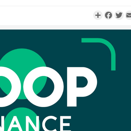
Partager
Faceboo
Twi
Côte d'Ivo
réussi du
Adama 
Côte 
anni
l'Indépend
Dé