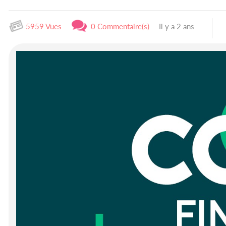
5959 Vues
0 Commentaire(s)
Il y a 2 ans