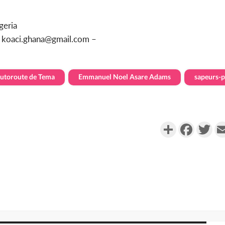
geria
u koaci.ghana@gmail.com –
utoroute de Tema
Emmanuel Noel Asare Adams
sapeurs-
Partager
Faceboo
Twi