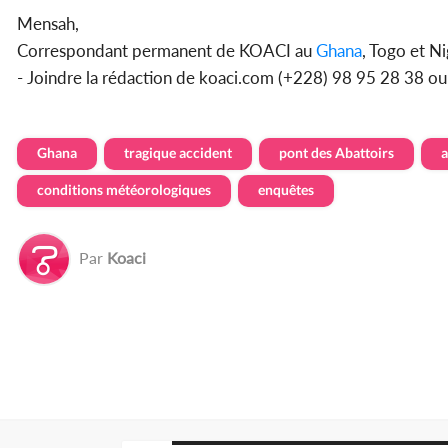
Mensah,
Correspondant permanent de KOACI au
Ghana
, Togo et Ni
- Joindre la rédaction de koaci.com (+228) 98 95 28 38 o
Ghana
tragique accident
pont des Abattoirs
a
conditions météorologiques
enquêtes
Par
Koaci