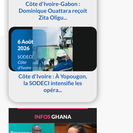
d'Ivoire
Côte d'Ivoire-Gabon :
Dominique Ouattara reçoit
Zita Oligu...
6 Août
2026
SODECI
Côte
d'Ivoire
Côte d'Ivoire : À Yopougon,
la SODECI intensifie les
opéra...
INFOS
GHANA