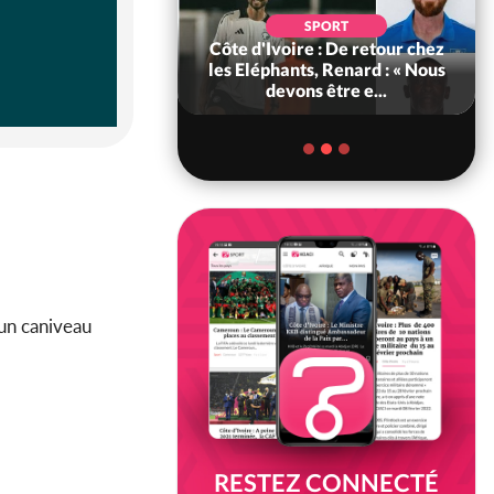
SOCIÉTÉ
SPORT
voire : MIRAH, la
Côte d'Ivoire : De retour chez
des communiqués
les Eléphants, Renard : « Nous
ie entre la MA-M...
devons être e...
 un caniveau
RESTEZ CONNECTÉ