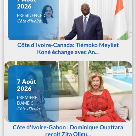
2026
PRESIDENCE CI
Côte d'Ivoire
Côte d'Ivoire-Canada: Tiémoko Meyliet
Koné échange avec An...
7 Août
2026
PREMIERE
DAME CI
Côte d'Ivoire
Côte d'Ivoire-Gabon : Dominique Ouattara
reçoit Zita Oligu...