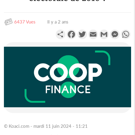
6437 Vues
Il y a 2 ans
Partager
Facebook
Twitter
Email
Gmail
Messen
W
© Koaci.com - mardi 11 juin 2024 - 11:21