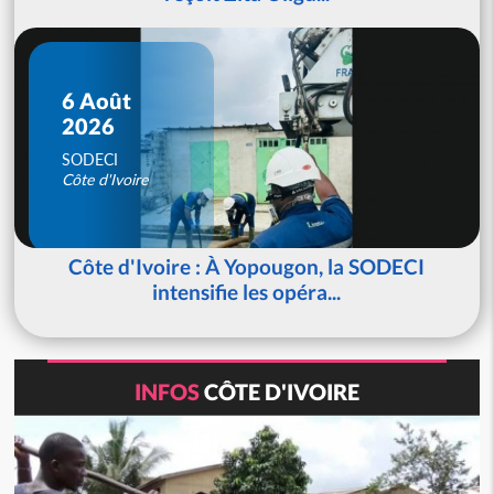
6 Août
2026
SODECI
Côte d'Ivoire
Côte d'Ivoire : À Yopougon, la SODECI
intensifie les opéra...
INFOS
CÔTE D'IVOIRE