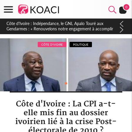
0
Sierra Leone : Un projet de réforme constitutionnelle en
gestation, points clés des amendements, un exclu d'avance
CÔTE D'IVOIRE
POLITIQUE
Côte d'Ivoire : La CPI a-t-
elle mis fin au dossier
ivoirien lié à la crise Post-
électorale de 2010 ?