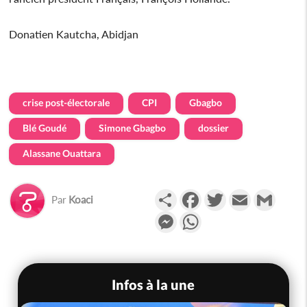
Donatien Kautcha, Abidjan
crise post-électorale
CPI
Gbagbo
Blé Goudé
Simone Gbagbo
dossier
Alassane Ouattara
Partager
Facebook
Twitter
Email
Gmail
Par
Koaci
Messenger
WhatsApp
Infos à la une