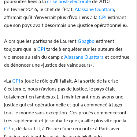
poursuites liées à la
crise post-électorale
de 2010.
En février 2016, le chef de l’Etat,
Alassane Ouattara
,
affirmait qu’il n’enverrait plus d’ivoiriens à la
CPI
estimant
que son pays avait désormais une «justice opérationnelle».
Alors que les partisans de Laurent
Gbagbo
estiment
toujours que la
CPI
tarde à enquêter sur les auteurs des
violences au sein du camp d'
Alassane Ouattara
et continue
de dénoncer une «justice des vainqueurs».
«La
CPI
a joué le rôle qu'il fallait. A la sortie de la crise
électorale, nous n'avions pas de justice, le pays était
totalement en lambeaux (...) maintenant nous avons une
justice qui est opérationnelle et qui a commencé à juger
tout le monde sans exception. Ces procès commenceront
très rapidement et je souhaite que ça aille plus vite que la
CPI
», déclara-t-il, à l'issue d'une rencontre à Paris avec
l’ancien président Français, François Hollande.