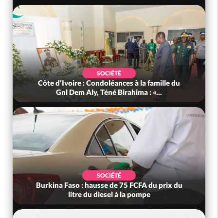
SOCIÉTÉ
EC
e : Condoléances à la famille du
Cameroun : Un prési
 Aly, Téné Birahima : «...
sous tension, c
SOCIÉTÉ
POL
 : hausse de 75 FCFA du prix du
Cameroun : Le régime 
re du diesel à la pompe
ses portes à 