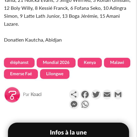
12 Boly Willy, 8 Kessié Franck, 6 Fofana Seko, 10 Adingra
Simon, 9 Latte Lath Junior, 13 Boga Jérémie, 15 Amani
Lazare.
Donatien Kautcha, Abidjan
éléphanst
Mondial 2026
Kenya
Malawi
Emerse Faé
Lilongwe
Partager
Facebook
Twitter
Email
Gmail
Par
Koaci
Messenger
WhatsApp
Infos à la une