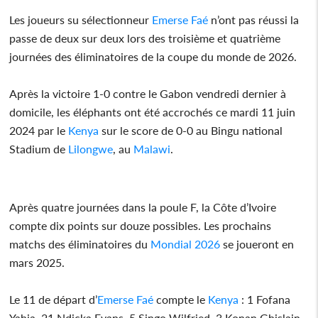
Les joueurs su sélectionneur
Emerse Faé
n’ont pas réussi la
passe de deux sur deux lors des troisième et quatrième
journées des éliminatoires de la coupe du monde de 2026.
Après la victoire 1-0 contre le Gabon vendredi dernier à
domicile, les éléphants ont été accrochés ce mardi 11 juin
2024 par le
Kenya
sur le score de 0-0 au Bingu national
Stadium de
Lilongwe
, au
Malawi
.
Après quatre journées dans la poule F, la Côte d’Ivoire
compte dix points sur douze possibles. Les prochains
matchs des éliminatoires du
Mondial 2026
se joueront en
mars 2025.
Le 11 de départ d’
Emerse Faé
compte le
Kenya
: 1 Fofana
Yahia, 21 Ndicka Evans, 5 Singo Wilfried, 3 Konan Ghislain,