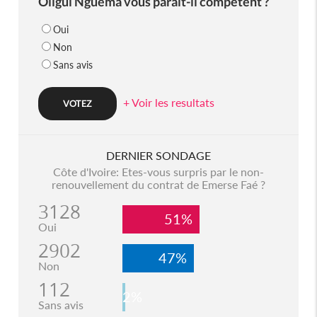
Oligui Nguema vous parait-il compétent ?
Oui
Non
Sans avis
+ Voir les resultats
DERNIER SONDAGE
Côte d'Ivoire: Etes-vous surpris par le non-
renouvellement du contrat de Emerse Faé ?
3128
51%
Oui
2902
47%
Non
112
2%
Sans avis