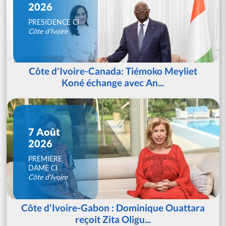
2026
PRESIDENCE CI
Côte d'Ivoire
Côte d'Ivoire-Canada: Tiémoko Meyliet
Koné échange avec An...
7 Août
2026
PREMIERE
DAME CI
Côte d'Ivoire
Côte d'Ivoire-Gabon : Dominique Ouattara
reçoit Zita Oligu...