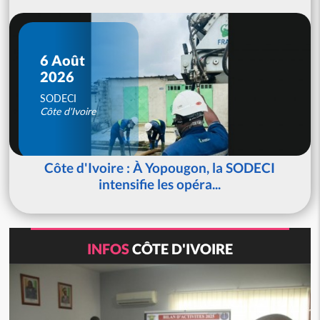
6 Août
2026
SODECI
Côte d'Ivoire
Côte d'Ivoire : À Yopougon, la SODECI
intensifie les opéra...
INFOS
CÔTE D'IVOIRE