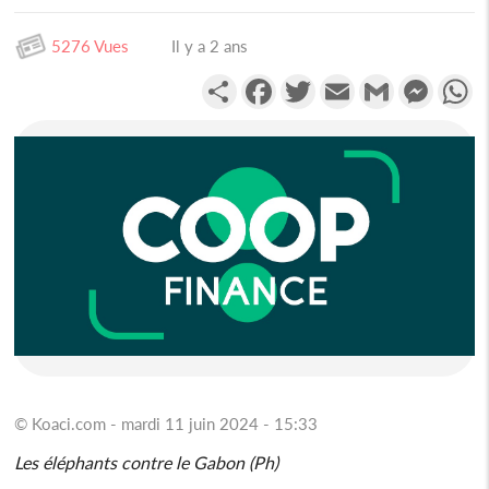
5276 Vues
Il y a 2 ans
Partager
Facebook
Twitter
Email
Gmail
Messen
W
© Koaci.com - mardi 11 juin 2024 - 15:33
Les éléphants contre le Gabon (Ph)