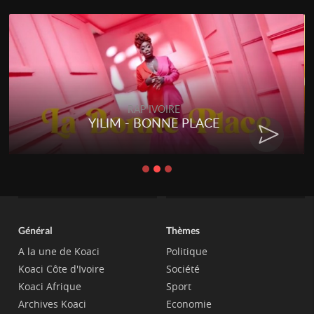
RAP IVOIRE
E
RENARD BARAKISSA - DOS 
CHAT
Général
Thèmes
A la une de Koaci
Politique
Koaci Côte d'Ivoire
Société
Koaci Afrique
Sport
Archives Koaci
Economie