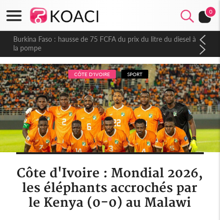
0
Burkina Faso : hausse de 75 FCFA du prix du litre du diesel à
la pompe
CÔTE D'IVOIRE
SPORT
Côte d'Ivoire : Mondial 2026,
les éléphants accrochés par
le Kenya (0-0) au Malawi