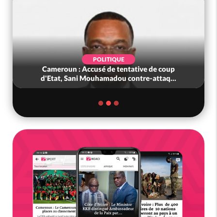
POLITIQUE
POL
 Accusé de tentative de coup
Côte d'Ivoire : L'a
ni Mouhamadou contre-attaq...
colonel-major Fo