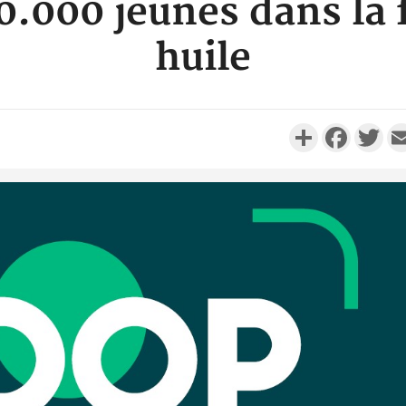
0.000 jeunes dans la 
huile
Partager
Faceboo
Twi
Côte d'I
personnes 
Côte d'Ivo