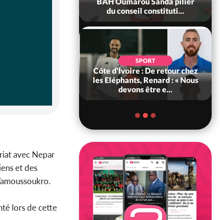
ègue et cache 38
BAH Oumarou Sanda pilier
s dans une fo...
du conseil constituti...
POLITIQUE
d'Ivoire : 66e
SPORT
versaire de
Côte d'Ivoire : De retour chez
ance, les Forces de
les Eléphants, Renard : « Nous
fense e...
devons être e...
ariat avec Nepar
iens et des
à Yamoussoukro.
té lors de cette