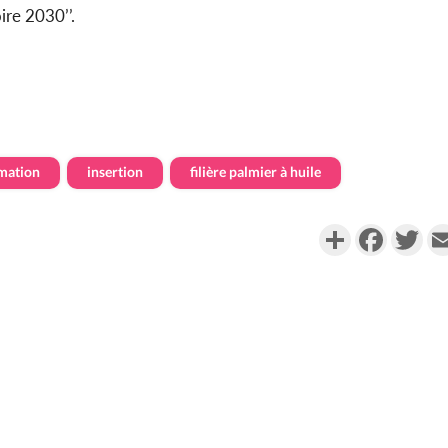
ire 2030’’.
mation
insertion
filière palmier à huile
Partager
Faceboo
Twi