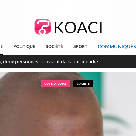
COMMUNIQUÉS
UE
POLITIQUE
SOCIÉTÉ
SPORT
leu, la célébration de la fête nationale transformée en vaste 
ngereux
CÔTE D'IVOIRE
SOCIÉTÉ