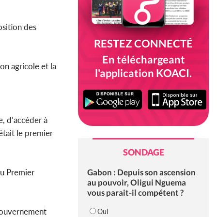
osition des
RESTEZ CONNECTÉ
En téléchargeant
on agricole et la
l'application KOACI.
re, d’accéder à
était le premier
SONDAGE
Gabon : Depuis son ascension
du Premier
au pouvoir, Oligui Nguema
vous parait-il compétent ?
 gouvernement
Oui