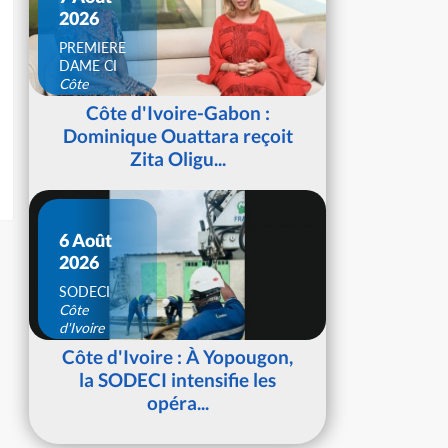
2026
PREMIERE
DAME CI
Côte
d'Ivoire
Côte d'Ivoire-Gabon :
Dominique Ouattara reçoit
Zita Oligu...
6 Août
2026
SODECI
Côte
d'Ivoire
Côte d'Ivoire : À Yopougon,
la SODECI intensifie les
opéra...