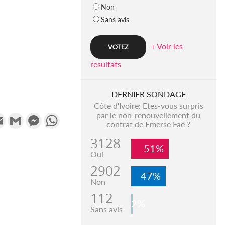
Non
Sans avis
+ Voir les
resultats
DERNIER SONDAGE
Côte d'Ivoire: Etes-vous surpris
par le non-renouvellement du
k
tter
Email
Gmail
Messenger
WhatsApp
contrat de Emerse Faé ?
3128
51%
Oui
2902
47%
Non
112
2%
Sans avis