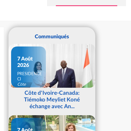
Communiqués
7 Août
2026
PRESIDENCE
CI
Côte
d'Ivoire
Côte d'Ivoire-Canada:
Tiémoko Meyliet Koné
échange avec An...
7 Août