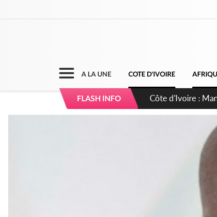
A LA UNE
COTE D'IVOIRE
AFRIQ
Côte d'Ivoire : Séi
FLASH INFO
dépigmentants da