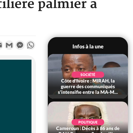
filière palmier à
k
tter
Email
Gmail
Messenger
WhatsApp
Infos à la une
SOCIÉTÉ
SOCIÉTÉ
voire : Man, deux
Côte d'Ivoire : MIRAH, la
périssent dans un
guerre des communiqués
incendie
s'intensifie entre la MA-M...
SOCIÉTÉ
POLITIQUE
ire : Daloa, il tue
Cameroun : Décès à 86 ans de