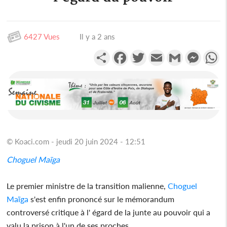
6427 Vues
Il y a 2 ans
Partager
Facebook
Twitter
Email
Gmail
Messen
W
© Koaci.com - jeudi 20 juin 2024 - 12:51
Choguel Maïga
Le premier ministre de la transition malienne,
Choguel
Maïga
s'est enfin prononcé sur le mémorandum
controversé critique à l' égard de la junte au pouvoir qui a
valu la prison à l'un de ses proches