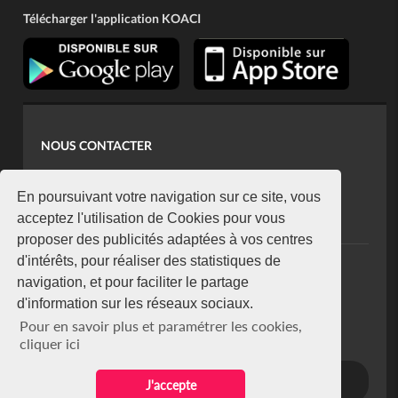
Télécharger l'application KOACI
NOUS CONTACTER
contact@koaci.com
koaci@yahoo.fr
En poursuivant votre navigation sur ce site, vous
+225 07 08 85 52 93
acceptez l'utilisation de Cookies pour vous
proposer des publicités adaptées à vos centres
d'intérêts, pour réaliser des statistiques de
NEWSLETTER
navigation, et pour faciliter le partage
Restez connecté via notre newsletter
d'information sur les réseaux sociaux.
S'abonner
Pour en savoir plus et paramétrer les cookies,
Se désabonner
cliquer ici
J'accepte