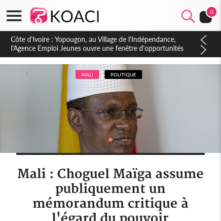
0
Côte d'Ivoire : CHU de Treichville, après la fronde, les agents
contractuels obtiennent un accord avec la direction sur les
arriérés du SMIG 2023
MALI
POLITIQUE
Mali : Choguel Maïga assume
publiquement un
mémorandum critique à
l'égard du pouvoir