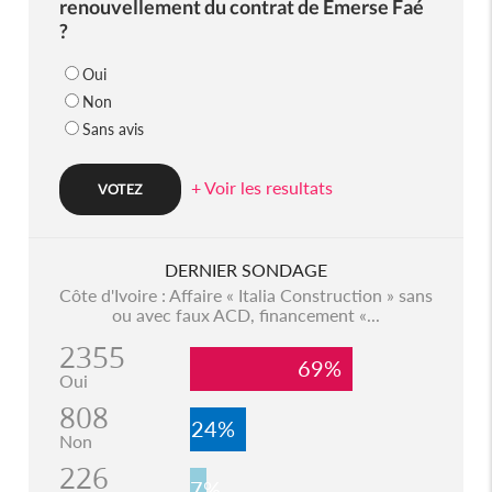
renouvellement du contrat de Emerse Faé
?
Oui
Non
Sans avis
+ Voir les resultats
DERNIER SONDAGE
Côte d'Ivoire : Affaire « Italia Construction » sans
ou avec faux ACD, financement «...
2355
69%
Oui
808
24%
Non
226
7%