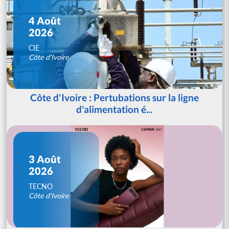
4 Août
2026
CIE
Côte d'Ivoire
Côte d'Ivoire : Pertubations sur la ligne
d'alimentation é...
3 Août
2026
TECNO
Côte d'Ivoire