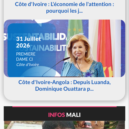
Côte d'Ivoire : L'économie de l'attention :
pourquoi les j...
31 Juillet
2026
PREMIERE
DAME CI
Côte d'Ivoire
Côte d'Ivoire-Angola : Depuis Luanda,
Dominique Ouattara p...
INFOS
MALI