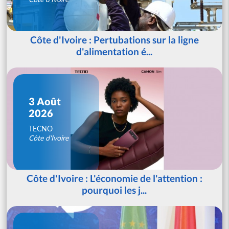
Côte d'Ivoire : Pertubations sur la ligne
d'alimentation é...
3 Août
2026
TECNO
Côte d'Ivoire
Côte d'Ivoire : L'économie de l'attention :
pourquoi les j...