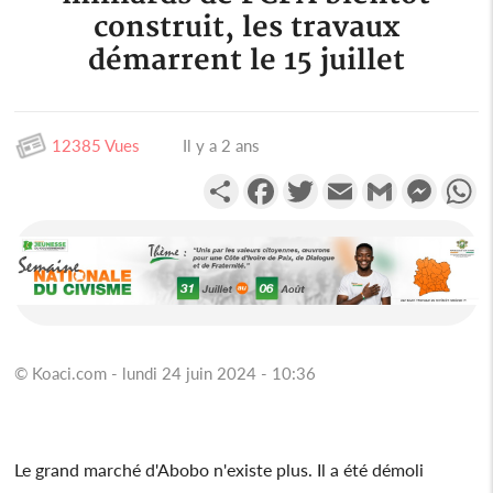
construit, les travaux
démarrent le 15 juillet
12385 Vues
Il y a 2 ans
Partager
Facebook
Twitter
Email
Gmail
Messen
W
© Koaci.com - lundi 24 juin 2024 - 10:36
Le grand marché d'Abobo n'existe plus. Il a été démoli