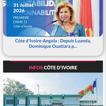
31 Juillet
2026
PREMIERE
DAME CI
Côte d'Ivoire
Côte d'Ivoire-Angola : Depuis Luanda,
Dominique Ouattara p...
INFOS
CÔTE D'IVOIRE