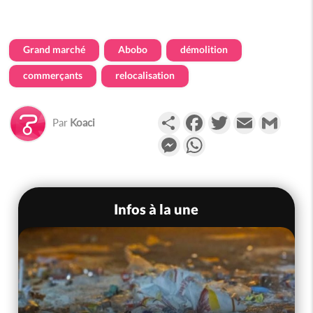
Grand marché
Abobo
démolition
commerçants
relocalisation
Partager
Facebook
Twitter
Email
Gmail
Par
Koaci
Messenger
WhatsApp
Infos à la une