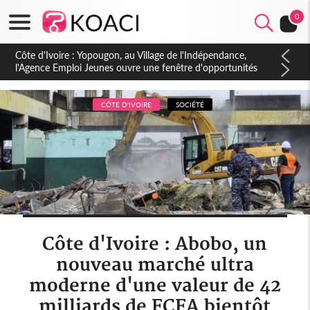
0
Côte d'Ivoire : CHU de Treichville, après la fronde, les agents
contractuels obtiennent un accord avec la direction sur les
arriérés du SMIG 2023
CÔTE D'IVOIRE
SOCIÉTÉ
Côte d'Ivoire : Abobo, un
nouveau marché ultra
moderne d'une valeur de 42
milliards de FCFA bientôt