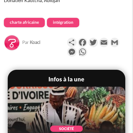
Donatien Kautcha, Abidjan
charte africaine
intégration
Partager
Facebook
Twitter
Email
Gmail
Par
Koaci
Messenger
WhatsApp
Infos à la une
SOCIÉTÉ