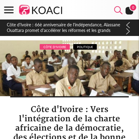
0
Côte d'Ivoire : À Abidjan, Amadou Oury Bah admire le modèle
ivoirien et veut s'en inspirer pour accélérer le développement
de la Guinée
CÔTE D'IVOIRE
POLITIQUE
Côte d'Ivoire : Vers
l'intégration de la charte
africaine de la démocratie,
des élections et de la bonne