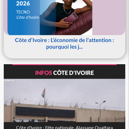
2026
TECNO
Côte d'Ivoire
Côte d'Ivoire : L'économie de l'attention :
pourquoi les j...
INFOS
CÔTE D'IVOIRE
Côte d'Ivoire : Fête nationale, Alassane Ouattara