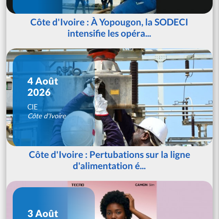
Côte d'Ivoire : À Yopougon, la SODECI
intensifie les opéra...
4 Août
2026
CIE
Côte d'Ivoire
Côte d'Ivoire : Pertubations sur la ligne
d'alimentation é...
3 Août