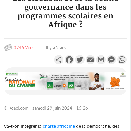
gouvernance dans les
programmes scolaires en
Afrique ?
3245 Vues
Il y a 2 ans
Partager
Facebook
Twitter
Email
Gmail
Messen
W
© Koaci.com - samedi 29 juin 2024 - 15:26
Va-t-on intégrer la
charte africaine
de la démocratie, des