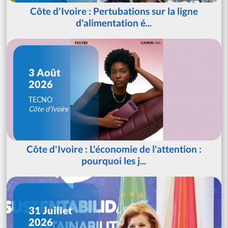
Côte d'Ivoire : Pertubations sur la ligne
d'alimentation é...
3 Août
2026
TECNO
Côte d'Ivoire
Côte d'Ivoire : L'économie de l'attention :
pourquoi les j...
31 Juillet
2026