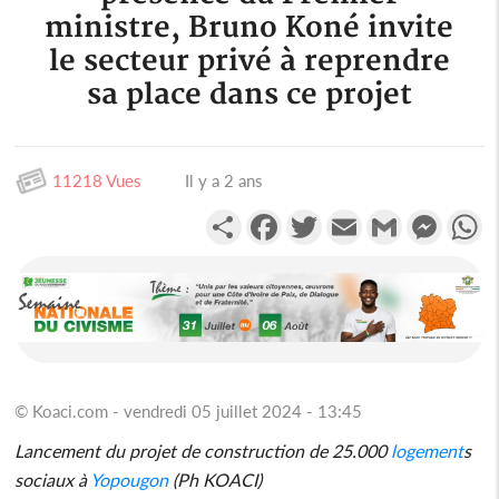
ministre, Bruno Koné invite
le secteur privé à reprendre
sa place dans ce projet
11218 Vues
Il y a 2 ans
Partager
Facebook
Twitter
Email
Gmail
Messen
W
© Koaci.com - vendredi 05 juillet 2024 - 13:45
Lancement du projet de construction de 25.000
logement
s
sociaux à
Yopougon
(Ph KOACI)