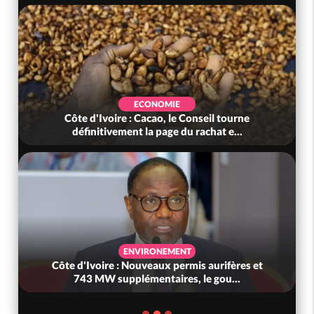
EVENEMENTIEL
Côte d'Ivoire: Cacao, une découverte 100 %
ivoirienne redonne espoir face a...
ECONOMIE
 et
Côte d'Ivoire : Hausse des carburants, le
gouvernement avoue : « Nous n'avi...