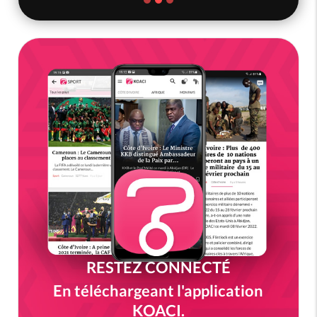
RESTEZ CONNECTÉ
En téléchargeant l'application
KOACI.