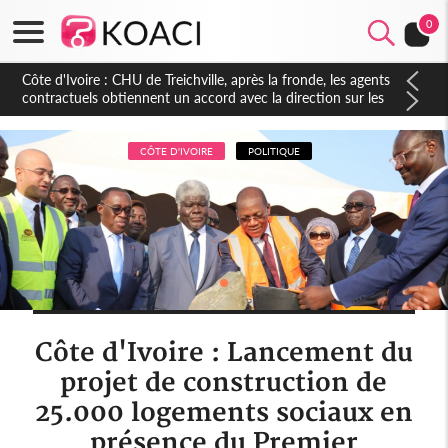
0
Côte d'Ivoire : CHU de Treichville, après la fronde, les agents
contractuels obtiennent un accord avec la direction sur les
arriérés du SMIG 2023
CÔTE D'IVOIRE
POLITIQUE
Côte d'Ivoire : Lancement du
projet de construction de
25.000 logements sociaux en
présence du Premier