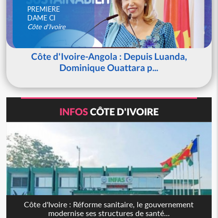
PREMIERE
DAME CI
Côte d'Ivoire
Côte d'Ivoire-Angola : Depuis Luanda,
Dominique Ouattara p...
INFOS
CÔTE D'IVOIRE
Côte d'Ivoire : Réforme sanitaire, le gouvernement
modernise ses structures de santé...