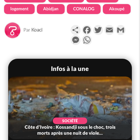
logement
Abidjan
CONALOG
Akoupé
Partager
Facebook
Twitter
Email
Gmail
Par
Koaci
Messenger
WhatsApp
Infos à la une
POLITIQUE
is
Côte d'Ivoire : Jeunesse, après des résultats
au-delà des attentes, le gouv...