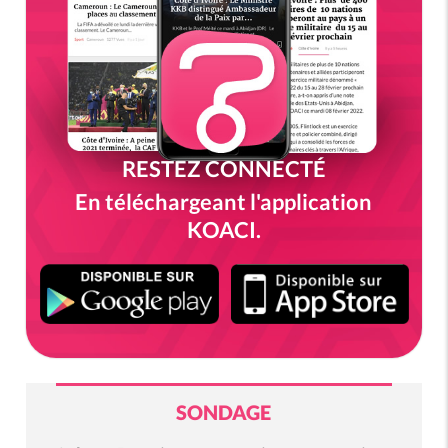
RESTEZ CONNECTÉ
En téléchargeant l'application
KOACI.
SONDAGE