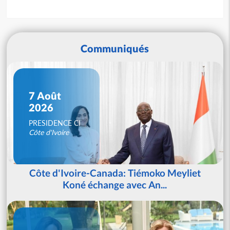
Communiqués
7 Août
2026
PRESIDENCE CI
Côte d'Ivoire
Côte d'Ivoire-Canada: Tiémoko Meyliet
Koné échange avec An...