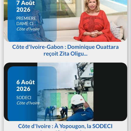
7 Août
2026
PREMIERE
DAME CI
Côte d'Ivoire
Côte d'Ivoire-Gabon : Dominique Ouattara
reçoit Zita Oligu...
6 Août
2026
SODECI
Côte d'Ivoire
Côte d'Ivoire : À Yopougon, la SODECI