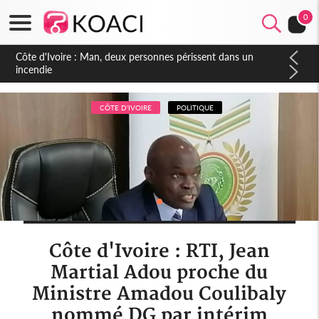
0
Côte d'Ivoire : Séileu, la célébration de la fête nationale
transformée en vaste campagne contre les produits
dépigmentants dangereux
CÔTE D'IVOIRE
POLITIQUE
Côte d'Ivoire : RTI, Jean
Martial Adou proche du
Ministre Amadou Coulibaly
nommé DG par intérim