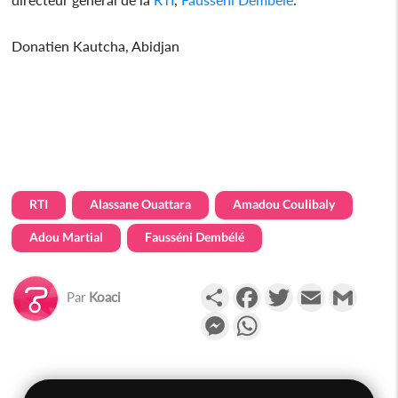
Donatien Kautcha, Abidjan
RTI
Alassane Ouattara
Amadou Coulibaly
Adou Martial
Fausséni Dembélé
Partager
Facebook
Twitter
Email
Gmail
Par
Koaci
Messenger
WhatsApp