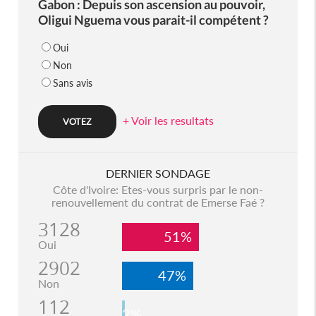
Gabon : Depuis son ascension au pouvoir,
Oligui Nguema vous parait-il compétent ?
Oui
Non
Sans avis
+ Voir les resultats
DERNIER SONDAGE
Côte d'Ivoire: Etes-vous surpris par le non-
renouvellement du contrat de Emerse Faé ?
3128
51%
Oui
2902
47%
Non
112
2%