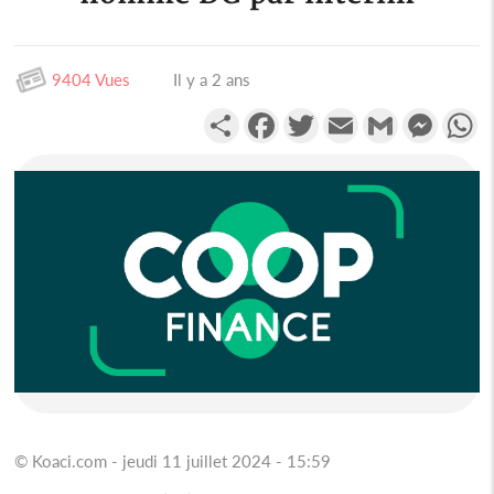
9404 Vues
Il y a 2 ans
Partager
Facebook
Twitter
Email
Gmail
Messen
W
© Koaci.com - jeudi 11 juillet 2024 - 15:59