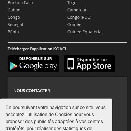
Burkina Faso
Togo
Gabon
Cameroun
Congo
Congo (RDC)
Sénégal
Guinée
Bénin
Guinée Equatorial
Télécharger l'application KOACI
NOUS CONTACTER
contact@koaci.com
koaci@yahoo.fr
En poursuivant votre navigation sur ce site, vous
+225 07 08 85 52 93
acceptez l'utilisation de Cookies pour vous
proposer des publicités adaptées à vos centres
d'intérêts, pour réaliser des statistiques de