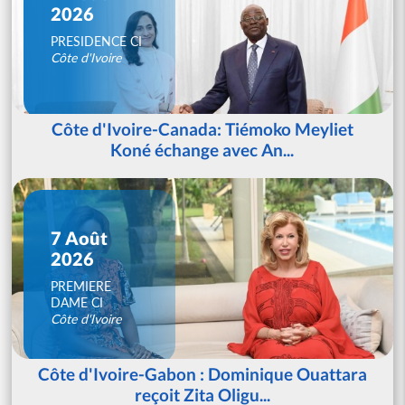
2026
PRESIDENCE CI
Côte d'Ivoire
Côte d'Ivoire-Canada: Tiémoko Meyliet
Koné échange avec An...
7 Août
2026
PREMIERE
DAME CI
Côte d'Ivoire
Côte d'Ivoire-Gabon : Dominique Ouattara
reçoit Zita Oligu...