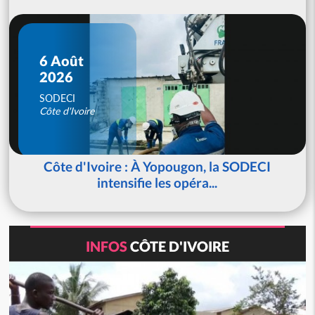
6 Août
2026
SODECI
Côte d'Ivoire
Côte d'Ivoire : À Yopougon, la SODECI
intensifie les opéra...
INFOS
CÔTE D'IVOIRE