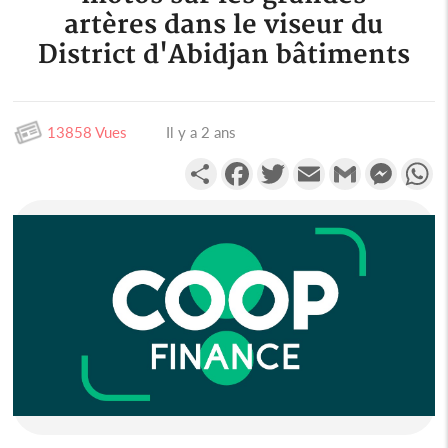
artères dans le viseur du
District d'Abidjan bâtiments
13858 Vues
Il y a 2 ans
Partager
Facebook
Twitter
Email
Gmail
Messen
W