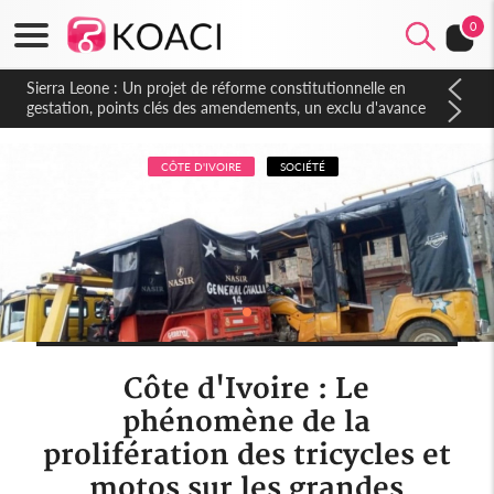
0
Sierra Leone : Un projet de réforme constitutionnelle en
gestation, points clés des amendements, un exclu d'avance
CÔTE D'IVOIRE
SOCIÉTÉ
Côte d'Ivoire : Le
phénomène de la
prolifération des tricycles et
motos sur les grandes