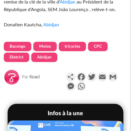
remise de la clé de la ville d’
Abidjan
au Président de la
République d’Angola, SEM João Lourenço , relève-t-on.
Donatien Kautcha,
Abidjan
Bacongo
Motos
tricycles
CPC
District
Abidjan
Partager
Facebook
Twitter
Email
Gmail
Par
Koaci
Messenger
WhatsApp
Infos à la une