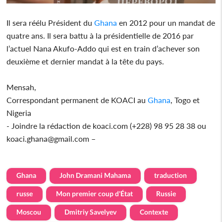
Il sera réélu Président du
Ghana
en 2012 pour un mandat de
quatre ans. Il sera battu à la présidentielle de 2016 par
l’actuel Nana Akufo-Addo qui est en train d’achever son
deuxième et dernier mandat à la tête du pays.
Mensah,
Correspondant permanent de KOACI au
Ghana
, Togo et
Nigeria
- Joindre la rédaction de koaci.com (+228) 98 95 28 38 ou
koaci.ghana@gmail.com –
Ghana
John Dramani Mahama
traduction
russe
Mon premier coup d'État
Russie
Moscou
Dmitriy Savelyev
Contexte