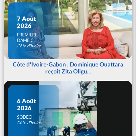
7 Août
2026
PREMIERE
DAME CI
Côte d'Ivoire
Côte d'Ivoire-Gabon : Dominique Ouattara
reçoit Zita Oligu...
6 Août
2026
SODECI
Côte d'Ivoire