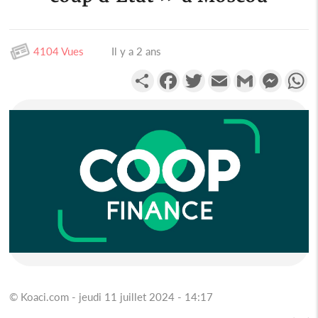
4104 Vues
Il y a 2 ans
Partager
Facebook
Twitter
Email
Gmail
Messen
W
© Koaci.com - jeudi 11 juillet 2024 - 14:17