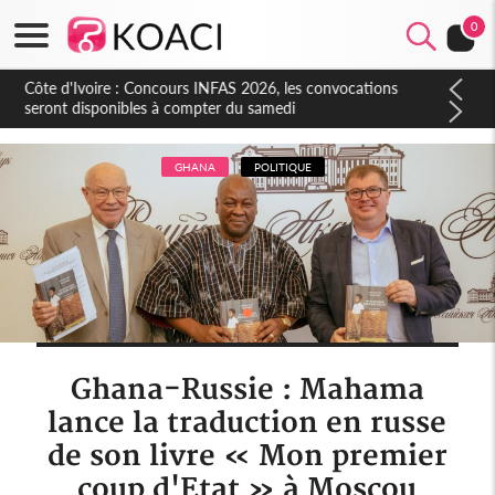
0
Côte d'Ivoire : Concours INFAS 2026, les convocations
seront disponibles à compter du samedi
GHANA
POLITIQUE
Ghana-Russie : Mahama
lance la traduction en russe
de son livre « Mon premier
coup d'Etat » à Moscou