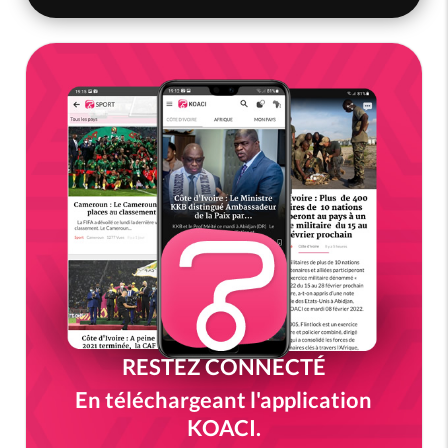
RESTEZ CONNECTÉ
En téléchargeant l'application
KOACI.