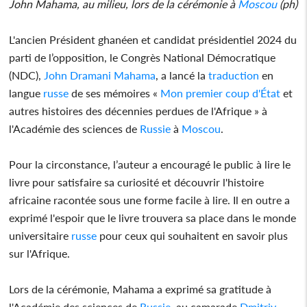
John Mahama, au milieu, lors de la cérémonie à
Moscou
(ph)
L'ancien Président ghanéen et candidat présidentiel 2024 du
parti de l’opposition, le Congrès National Démocratique
(NDC),
John Dramani Mahama
, a lancé la
traduction
en
langue
russe
de ses mémoires «
Mon premier coup d'État
et
autres histoires des décennies perdues de l'Afrique » à
l'Académie des sciences de
Russie
à
Moscou
.
Pour la circonstance, l’auteur a encouragé le public à lire le
livre pour satisfaire sa curiosité et découvrir l'histoire
africaine racontée sous une forme facile à lire. Il en outre a
exprimé l'espoir que le livre trouvera sa place dans le monde
universitaire
russe
pour ceux qui souhaitent en savoir plus
sur l'Afrique.
Lors de la cérémonie, Mahama a exprimé sa gratitude à
l'Académie des sciences de
Russie
, au camarade
Dmitriy