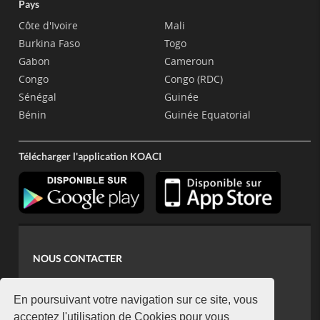
Pays
Côte d'Ivoire
Mali
Burkina Faso
Togo
Gabon
Cameroun
Congo
Congo (RDC)
Sénégal
Guinée
Bénin
Guinée Equatorial
Télécharger l'application KOACI
NOUS CONTACTER
contact@koaci.com
koaci@yahoo.fr
En poursuivant votre navigation sur ce site, vous
+225 07 08 85 52 93
acceptez l'utilisation de Cookies pour vous