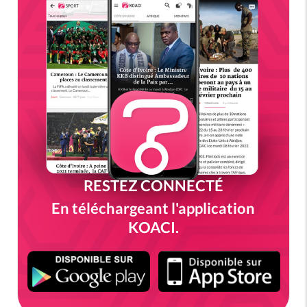
RESTEZ CONNECTÉ
En téléchargeant l'application
KOACI.