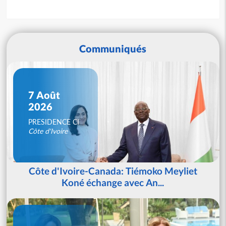
Communiqués
7 Août
2026
PRESIDENCE CI
Côte d'Ivoire
Côte d'Ivoire-Canada: Tiémoko Meyliet
Koné échange avec An...