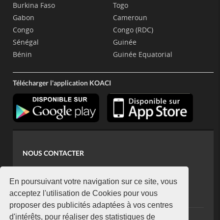
Burkina Faso
Togo
Gabon
Cameroun
Congo
Congo (RDC)
Sénégal
Guinée
Bénin
Guinée Equatorial
Télécharger l'application KOACI
NOUS CONTACTER
contact@koaci.com
koaci@yahoo.fr
En poursuivant votre navigation sur ce site, vous
+225 07 08 85 52 93
acceptez l'utilisation de Cookies pour vous
proposer des publicités adaptées à vos centres
d'intérêts, pour réaliser des statistiques de