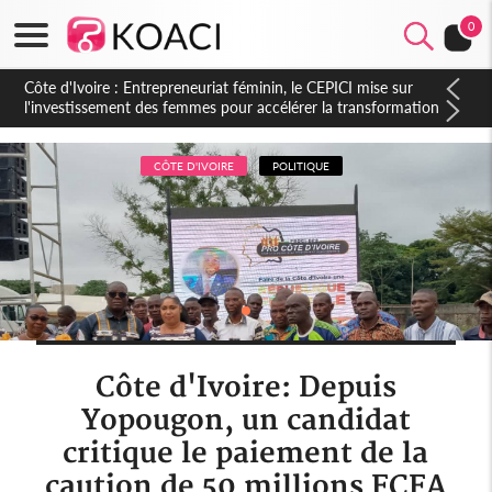
0
Côte d'Ivoire : Indépendance, le sous-préfet de Lobakuya
(Sassandra) relève des avancées importantes dans sa
circonscription
CÔTE D'IVOIRE
POLITIQUE
Côte d'Ivoire: Depuis
Yopougon, un candidat
critique le paiement de la
caution de 50 millions FCFA