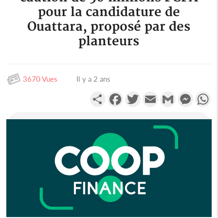
pour la candidature de
Ouattara, proposé par des
planteurs
3670 Vues
Il y a 2 ans
Partager
Facebook
Twitter
Email
Gmail
Messen
W