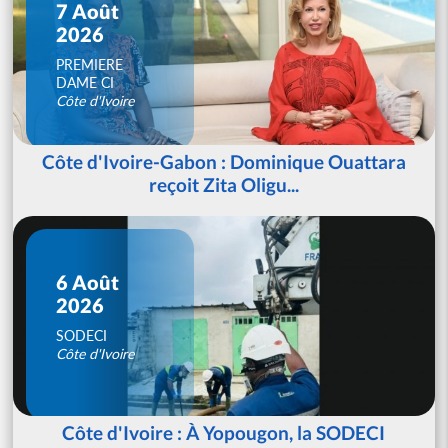
7 Août
2026
PREMIERE
DAME CI
Côte d'Ivoire
Côte d'Ivoire-Gabon : Dominique Ouattara
reçoit Zita Oligu...
6 Août
2026
SODECI
Côte d'Ivoire
Côte d'Ivoire : À Yopougon, la SODECI