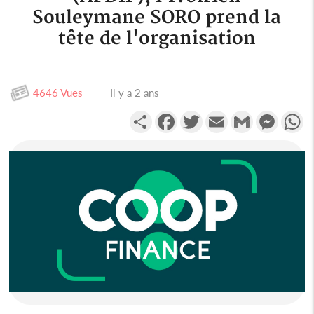
Souleymane SORO prend la
tête de l'organisation
4646 Vues
Il y a 2 ans
Partager
Facebook
Twitter
Email
Gmail
Messen
W