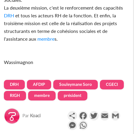
La deuxième mission, c'est le renforcement des capacités
DRH
et tous les acteurs RH de la fonction. Et enfin, la
troisième mission est celle de la réalisation des projets
structurants en terme de cohésions sociales et de
l'assistance aux
membre
s.
Wassimagnon
DRH
AFDIP
Souleymane Soro
CGECI
RIGH
membre
président
Partager
Facebook
Twitter
Email
Gmail
Par
Koaci
Messenger
WhatsApp