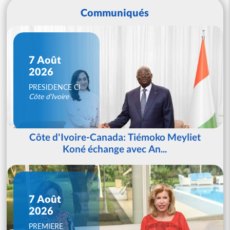
Communiqués
7 Août
2026
PRESIDENCE CI
Côte d'Ivoire
Côte d'Ivoire-Canada: Tiémoko Meyliet
Koné échange avec An...
7 Août
2026
PREMIERE