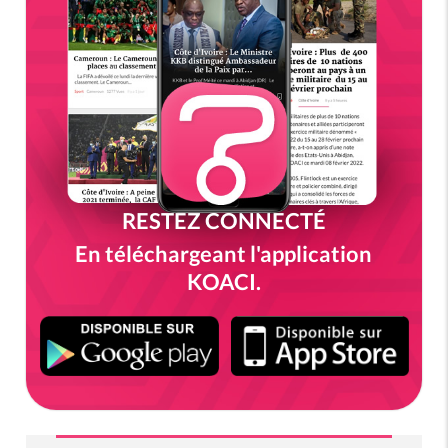
RESTEZ CONNECTÉ
En téléchargeant l'application
KOACI.