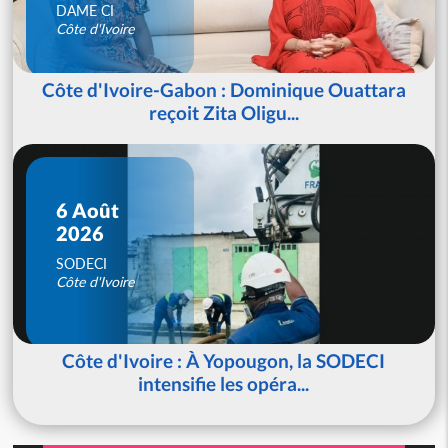
DAME CI
Côte d'Ivoire
Côte d'Ivoire-Gabon : Dominique Ouattara
reçoit Zita Oligu...
6 Août
2026
SODECI
Côte d'Ivoire
Côte d'Ivoire : À Yopougon, la SODECI
intensifie les opéra...