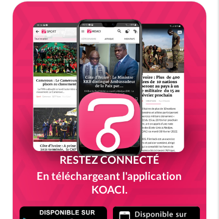
RESTEZ CONNECTÉ
En téléchargeant l'application
KOACI.