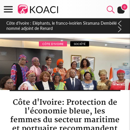
0
Cameroun : 5 combattants séparatistes neutralisés, le Mindef
dément les rumeurs d'exactions des civils
CÔTE D'IVOIRE
SOCIÉTÉ
Côte d'Ivoire: Protection de
l'économie bleue, les
femmes du secteur maritime
et portuaire recommandent