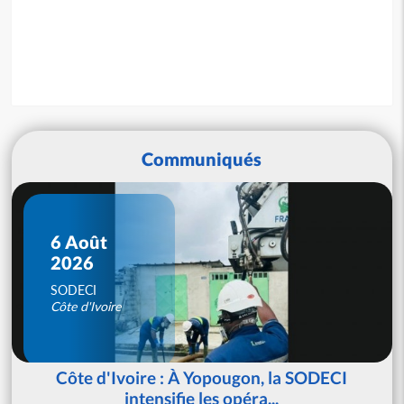
Communiqués
6 Août
2026
SODECI
Côte d'Ivoire
Côte d'Ivoire : À Yopougon, la SODECI
intensifie les opéra...