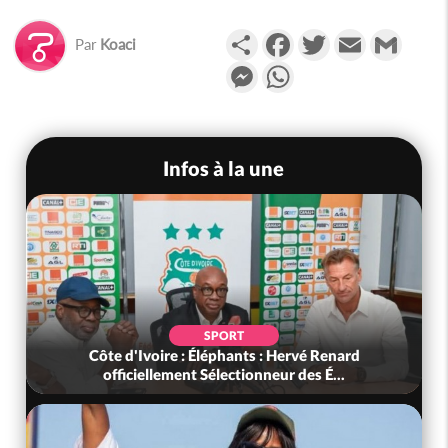
Partager
Facebook
Twitter
Email
Gmail
Par
Koaci
Messenger
WhatsApp
Infos à la une
SPORT
Côte d'Ivoire : Éléphants : Hervé Renard
officiellement Sélectionneur des É...