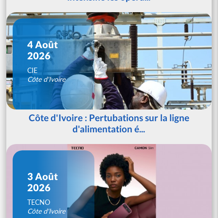
4 Août
2026
CIE
Côte d'Ivoire
Côte d'Ivoire : Pertubations sur la ligne
d'alimentation é...
3 Août
2026
TECNO
Côte d'Ivoire