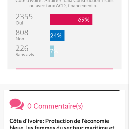
Côte d'Ivoire : Affaire « Italia Construction » sans
ou avec faux ACD, financement «...
2355
69%
Oui
808
24%
Non
226
7%
Sans avis
0 Commentaire(s)
Côte d'Ivoire: Protection de l'économie
bleue, les femmes du secteur maritime et