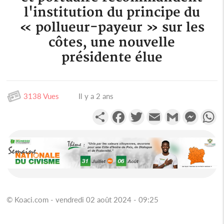
l'institution du principe du
« pollueur-payeur » sur les
côtes, une nouvelle
présidente élue
3138 Vues
Il y a 2 ans
Partager
Facebook
Twitter
Email
Gmail
Messen
W
© Koaci.com - vendredi 02 août 2024 - 09:25