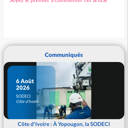
Communiqués
6 Août
2026
SODECI
Côte d'Ivoire
Côte d'Ivoire : À Yopougon, la SODECI