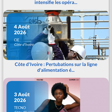
intensifie les opéra...
4 Août
2026
CIE
Côte d'Ivoire
Côte d'Ivoire : Pertubations sur la ligne
d'alimentation é...
3 Août
2026
TECNO