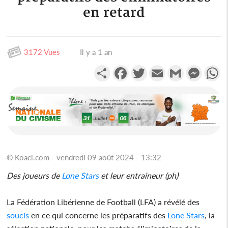
en retard
3172 Vues
Il y a 1 an
Partager
Facebook
Twitter
Email
Gmail
Messen
W
© Koaci.com - vendredi 09 août 2024 - 13:32
Des joueurs de
Lone Stars
et leur entraineur (ph)
La Fédération Libérienne de Football (LFA) a révélé des
soucis
en ce qui concerne les préparatifs des
Lone Stars
, la