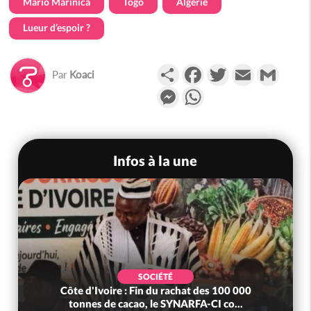
Mario Marinica
Togo
Algérie
Lueur d’espoir ?
Partager
Facebook
Twitter
Email
Gmail
Par
Koaci
Messenger
WhatsApp
Infos à la une
SOCIÉTÉ
Côte d'Ivoire : Fin du rachat des 100 000
tonnes de cacao, le SYNARFA-CI co...