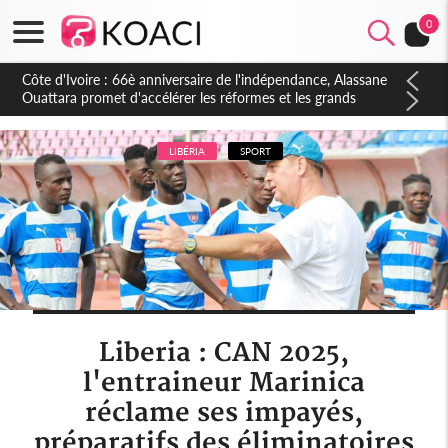
0
Côte d'Ivoire : À Abidjan, Amadou Oury Bah admire le modèle
ivoirien et veut s'en inspirer pour accélérer le développement
de la Guinée
LIBÉRIA
SPORT
Liberia : CAN 2025,
l'entraineur Marinica
réclame ses impayés,
préparatifs des éliminatoires