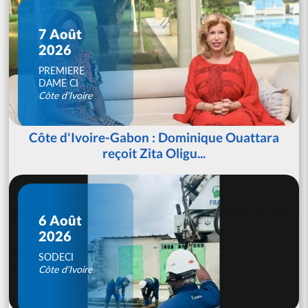
7 Août
2026
PREMIERE
DAME CI
Côte d'Ivoire
Côte d'Ivoire-Gabon : Dominique Ouattara
reçoit Zita Oligu...
6 Août
2026
SODECI
Côte d'Ivoire