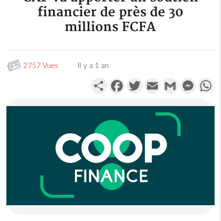
financier de près de 30
millions FCFA
2757 Vues
Il y a 1 an
Partager
Facebook
Twitter
Email
Gmail
Messen
W