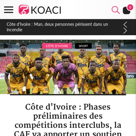
0
Côte d'Ivoire : Séileu, la célébration de la fête nationale
transformée en vaste campagne contre les produits
dépigmentants dangereux
CÔTE D'IVOIRE
SPORT
Côte d'Ivoire : Phases
préliminaires des
compétitions interclubs, la
CAF va apporter un soutien