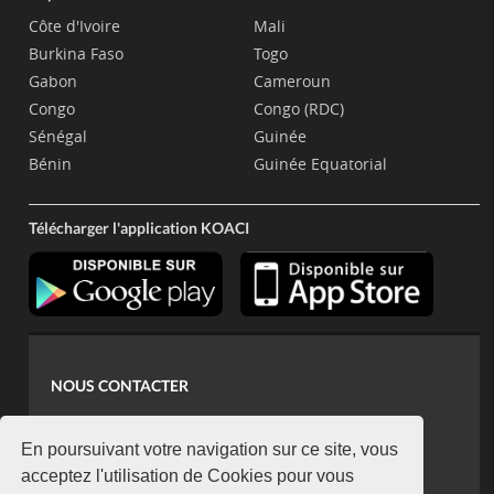
Côte d'Ivoire
Mali
Burkina Faso
Togo
Gabon
Cameroun
Congo
Congo (RDC)
Sénégal
Guinée
Bénin
Guinée Equatorial
Télécharger l'application KOACI
NOUS CONTACTER
contact@koaci.com
koaci@yahoo.fr
En poursuivant votre navigation sur ce site, vous
+225 07 08 85 52 93
acceptez l'utilisation de Cookies pour vous