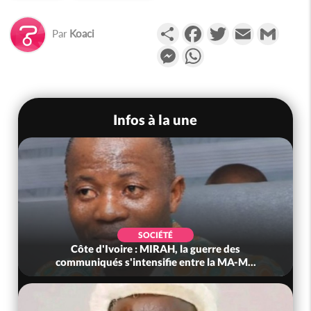
Partager
Facebook
Twitter
Email
Gmail
Par
Koaci
Messenger
WhatsApp
Infos à la une
SOCIÉTÉ
Côte d'Ivoire : MIRAH, la guerre des
communiqués s'intensifie entre la MA-M...