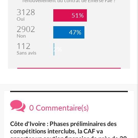
renouvellement du contrat de Emerse Faé ?
3128
51%
Oui
2902
47%
Non
112
2%
Sans avis
0 Commentaire(s)
Côte d'Ivoire : Phases préliminaires des
compétitions interclubs, la CAF va