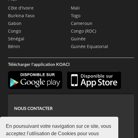
Côte d'Ivoire
Mali
Burkina Faso
Togo
Gabon
Cameroun
Congo
Congo (RDC)
Sénégal
Guinée
Bénin
Guinée Equatorial
Télécharger l'application KOACI
NOUS CONTACTER
contact@koaci.com
koaci@yahoo.fr
En poursuivant votre navigation sur ce site, vous
+225 07 08 85 52 93
acceptez l'utilisation de Cookies pour vous