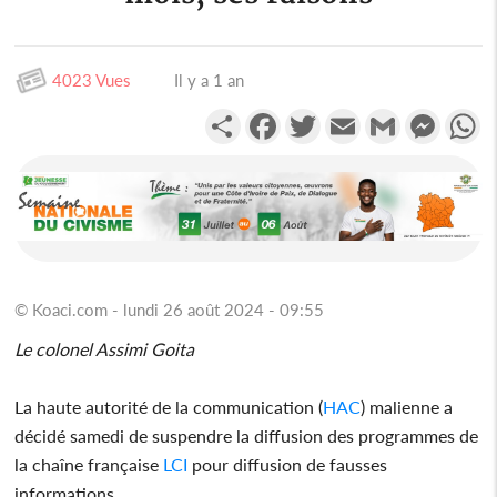
4023 Vues
Il y a 1 an
Partager
Facebook
Twitter
Email
Gmail
Messen
W
© Koaci.com - lundi 26 août 2024 - 09:55
Le colonel Assimi Goita
La haute autorité de la communication (
HAC
) malienne a
décidé samedi de suspendre la diffusion des programmes de
la chaîne française
LCI
pour diffusion de fausses
informations.