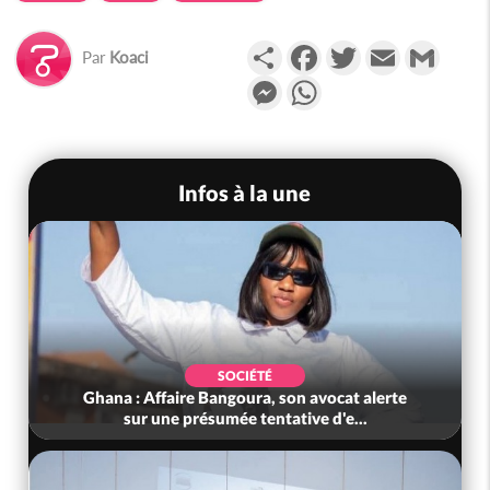
Partager
Facebook
Twitter
Email
Gmail
Par
Koaci
Messenger
WhatsApp
Infos à la une
SOCIÉTÉ
Ghana : Affaire Bangoura, son avocat alerte
sur une présumée tentative d'e...