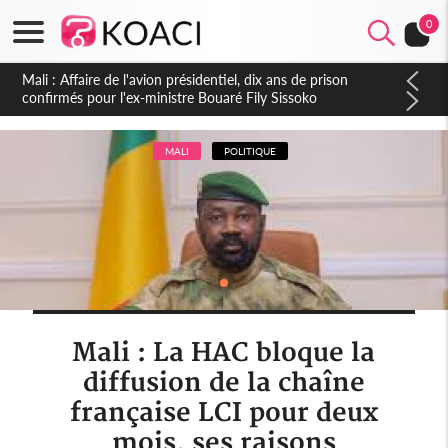
0
Nigeria : Le Togo et le Cameroun principaux acheteurs des
produits de la raffinerie Dangote en juillet
MALI
POLITIQUE
Mali : La HAC bloque la
diffusion de la chaîne
française LCI pour deux
mois, ses raisons