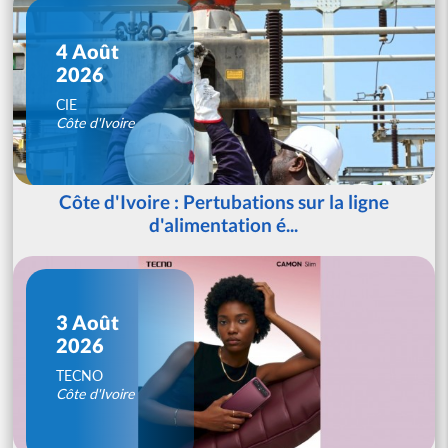
4 Août
2026
CIE
Côte d'Ivoire
Côte d'Ivoire : Pertubations sur la ligne
d'alimentation é...
3 Août
2026
TECNO
Côte d'Ivoire