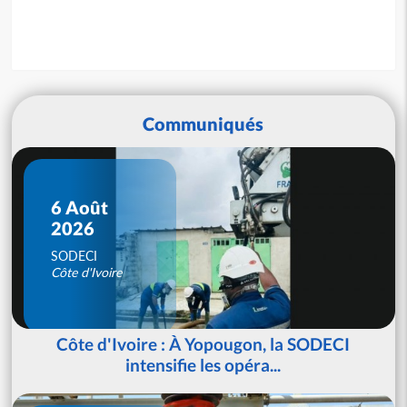
Communiqués
6 Août
2026
SODECI
Côte d'Ivoire
Côte d'Ivoire : À Yopougon, la SODECI
intensifie les opéra...