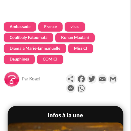
Ambassade
France
visas
Coulibaly Fatoumata
Konan Maulani
Diamala Marie-Emmanuelle
Miss CI
Dauphines
COMICI
Partager
Facebook
Twitter
Email
Gmail
Par
Koaci
Messenger
WhatsApp
Infos à la une