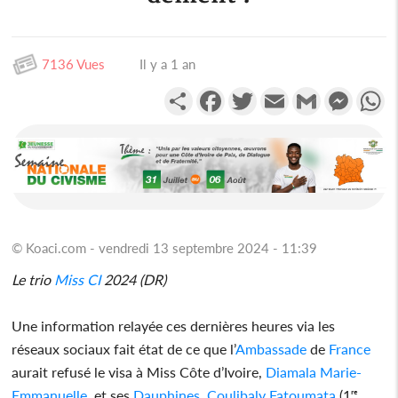
7136 Vues
Il y a 1 an
Partager
Facebook
Twitter
Email
Gmail
Messen
W
© Koaci.com - vendredi 13 septembre 2024 - 11:39
Le trio
Miss CI
2024 (DR)
Une information relayée ces dernières heures via les
réseaux sociaux fait état de ce que l’
Ambassade
de
France
aurait refusé le visa à Miss Côte d’Ivoire,
Diamala Marie-
Emmanuelle
, et ses
Dauphines
,
Coulibaly Fatoumata
(1ʳᵉ