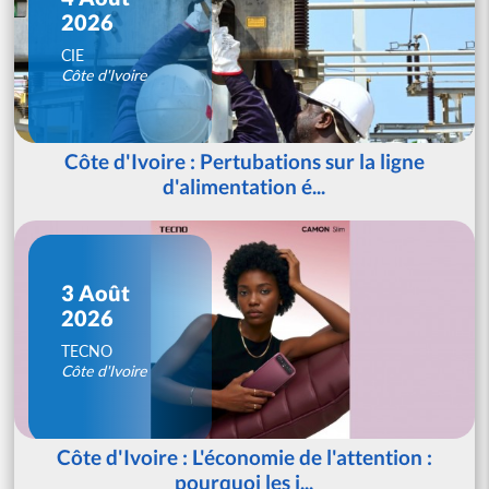
2026
CIE
Côte d'Ivoire
Côte d'Ivoire : Pertubations sur la ligne
d'alimentation é...
3 Août
2026
TECNO
Côte d'Ivoire
Côte d'Ivoire : L'économie de l'attention :
pourquoi les j...