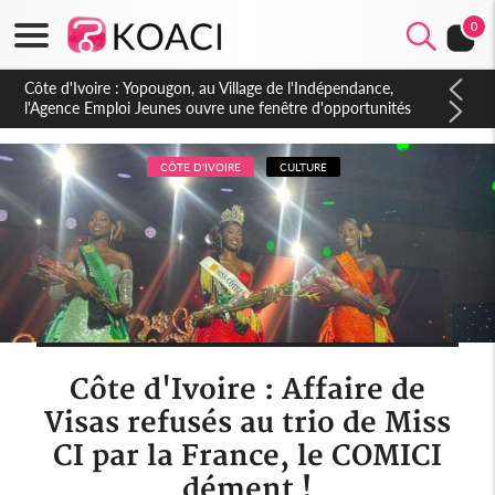
0
Côte d'Ivoire : CHU de Treichville, après la fronde, les agents
contractuels obtiennent un accord avec la direction sur les
arriérés du SMIG 2023
CÔTE D'IVOIRE
CULTURE
Côte d'Ivoire : Affaire de
Visas refusés au trio de Miss
CI par la France, le COMICI
dément !