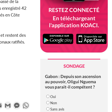
 passé de la
 enregistré 42
RESTEZ CONNECTÉ
tés en Côte
En téléchargeant
l'application KOACI.
et restent des
naux ratifiés.
SONDAGE
Gabon : Depuis son ascension
au pouvoir, Oligui Nguema
vous parait-il compétent ?
Oui
Non
k
tter
Email
Gmail
Messenger
WhatsApp
Sans avis