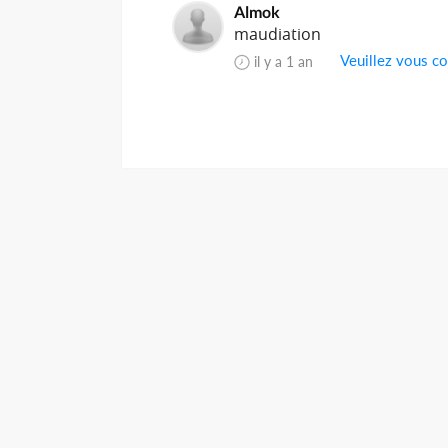
Almok
maudiation
Veuillez vous co
il y a 1 an