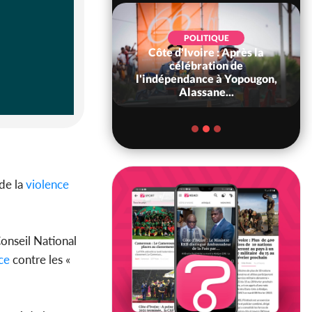
POLITIQUE
Côte d'Ivoire : Après la
POLITIQUE
oire : Diplomatie,
célébration de
 consolide ses
l'indépendance à Yopougon,
ts avec New Del...
Alassane...
 de la
violence
onseil National
ce
contre les «