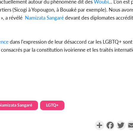
e actuellement autour du phénomène dit des
Woubi
... L'on est
tiers (Sicogi à Yopougon, à Bouaké par exemple). Nous avons
 », a révélé
Namizata Sangaré
devant des diplomates accrédi
ence
dans l'expression de leur désaccord car les LGBTQ+ sont 
sacrés par la constitution ivoirienne et les traités internatio
Namizata Sangaré
LGTQ+
Partager
Faceboo
Twi