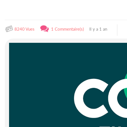
8240 Vues
1 Commentaire(s)
Il y a 1 an