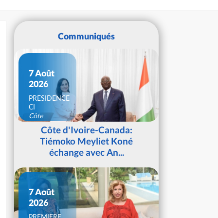
Communiqués
7 Août
2026
PRESIDENCE
CI
Côte
d'Ivoire
Côte d'Ivoire-Canada:
Tiémoko Meyliet Koné
échange avec An...
7 Août
2026
PREMIERE