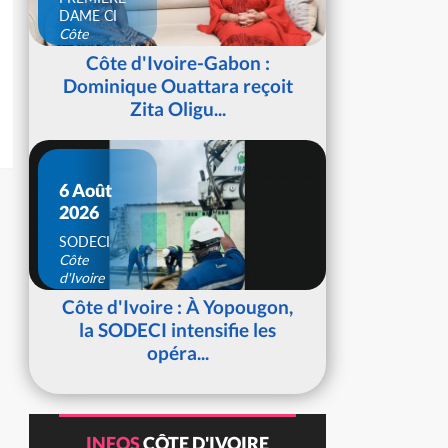
DAME CI
Côte
d'Ivoire
Côte d'Ivoire-Gabon :
Dominique Ouattara reçoit
Zita Oligu...
6 Août
2026
SODECI
Côte
d'Ivoire
Côte d'Ivoire : À Yopougon,
la SODECI intensifie les
opéra...
INFOS
CÔTE D'IVOIRE