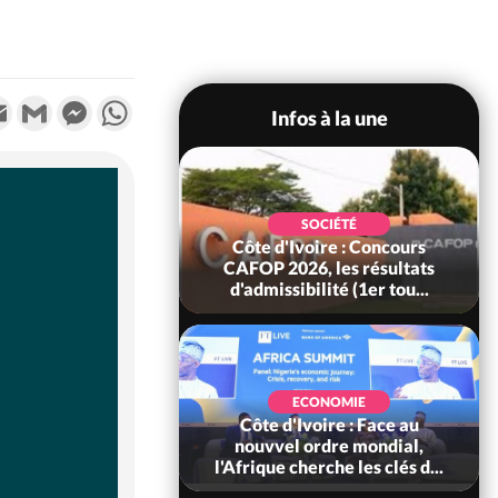
k
tter
Email
Gmail
Messenger
WhatsApp
Infos à la une
SOCIÉTÉ
oire : Leleblé, le
SOCIÉTÉ
ndant KOUAME
Côte d'Ivoire : Concours
orbert, Nouveau
CAFOP 2026, les résultats
Sous-...
d'admissibilité (1er tou...
SOCIÉTÉ
Ivoire : Stocks
ECONOMIE
ls de cacao, des
Côte d'Ivoire : Face au
 coopératives et
nouvvel ordre mondial,
ach...
l'Afrique cherche les clés d...