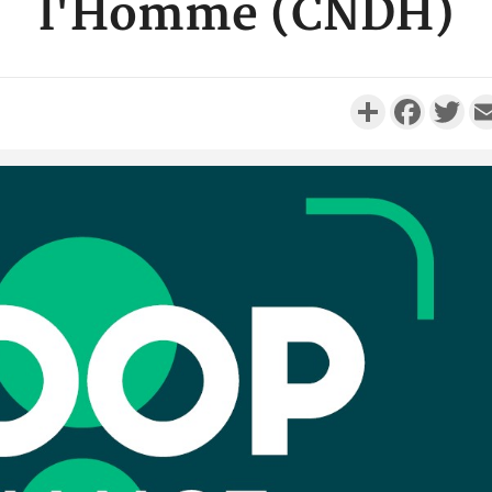
l'Homme (CNDH)
Partager
Faceboo
Twi
Côte d'Iv
Comma
Djahan N
Côte d'
résidue
sociétés