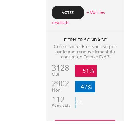
+ Voir les
resultats
DERNIER SONDAGE
Côte d'Ivoire: Etes-vous surpris
par le non-renouvellement du
contrat de Emerse Faé ?
3128
51%
Oui
2902
47%
Non
112
2%
Sans avis