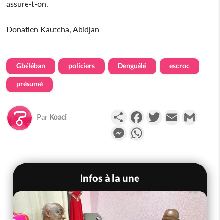
assure-t-on.
Donatien Kautcha, Abidjan
Gbéléban
policiers
Denguélé
escroc
présumé
Partager
Facebook
Twitter
Email
Gmail
Par
Koaci
Messenger
WhatsApp
Infos à la une