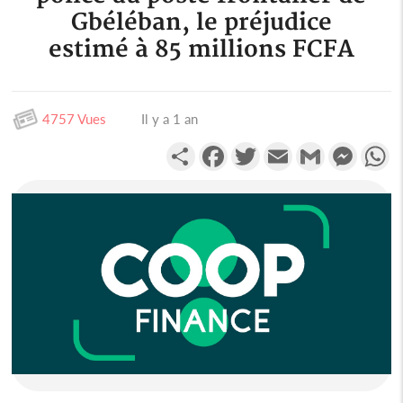
Gbéléban, le préjudice
estimé à 85 millions FCFA
4757 Vues
Il y a 1 an
Partager
Facebook
Twitter
Email
Gmail
Messen
W