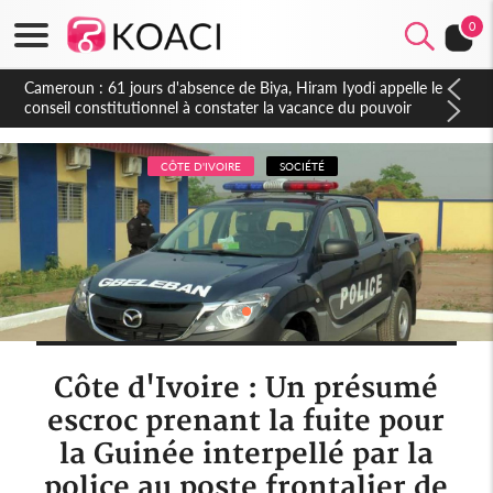
0
Côte d'Ivoire : Fin de la pagaille au PDCI-RDA, Lessiehi bannit
les mouvements sauvages
CÔTE D'IVOIRE
SOCIÉTÉ
Côte d'Ivoire : Un présumé
escroc prenant la fuite pour
la Guinée interpellé par la
police au poste frontalier de