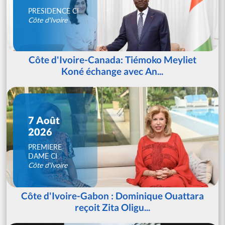
PRESIDENCE CI
Côte d'Ivoire
Côte d'Ivoire-Canada: Tiémoko Meyliet
Koné échange avec An...
7 Août
2026
PREMIERE
DAME CI
Côte d'Ivoire
Côte d'Ivoire-Gabon : Dominique Ouattara
reçoit Zita Oligu...