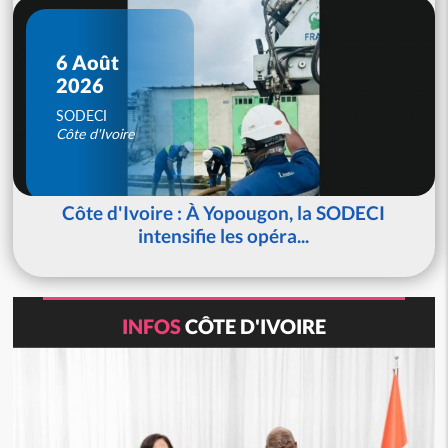
6 Août
2026
SODECI
Côte d'Ivoire
Côte d'Ivoire : À Yopougon, la SODECI
intensifie les opéra...
INFOS
CÔTE D'IVOIRE