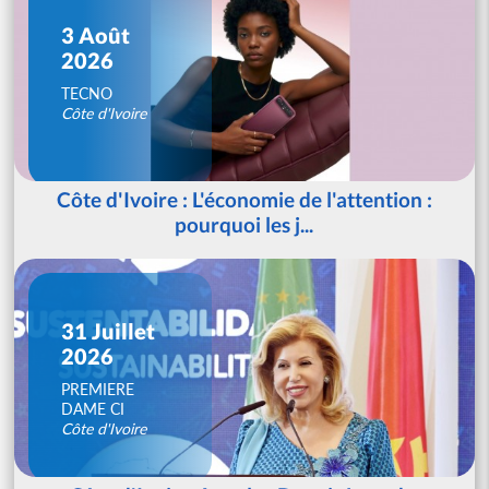
3 Août
2026
TECNO
Côte d'Ivoire
Côte d'Ivoire : L'économie de l'attention :
pourquoi les j...
31 Juillet
2026
PREMIERE
DAME CI
Côte d'Ivoire