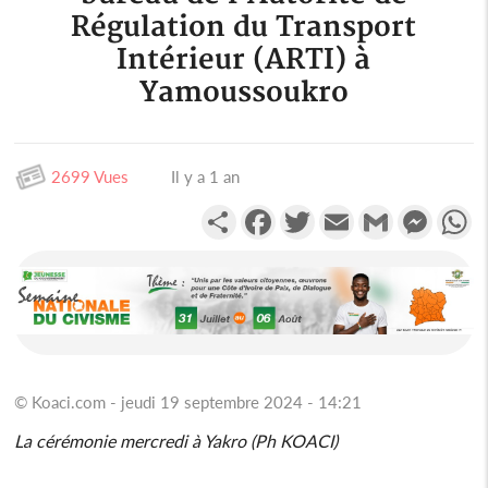
Régulation du Transport
Intérieur (ARTI) à
Yamoussoukro
2699 Vues
Il y a 1 an
Partager
Facebook
Twitter
Email
Gmail
Messen
W
© Koaci.com - jeudi 19 septembre 2024 - 14:21
La cérémonie mercredi à Yakro (Ph KOACI)