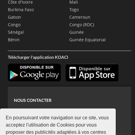
Côte d'Ivoire
Mali
Burkina Faso
Togo
Gabon
Cameroun
Congo
Congo (RDC)
Sénégal
Guinée
Bénin
Guinée Equatorial
Télécharger l'application KOACI
NOUS CONTACTER
contact@koaci.com
koaci@yahoo.fr
En poursuivant votre navigation sur ce site, vous
+225 07 08 85 52 93
acceptez l'utilisation de Cookies pour vous
proposer des publicités adaptées à vos centres