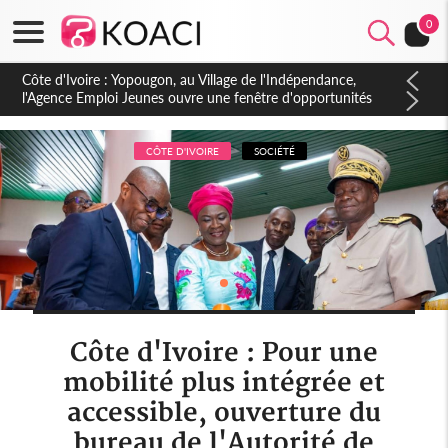
0
Côte d'Ivoire : CHU de Treichville, après la fronde, les agents
contractuels obtiennent un accord avec la direction sur les
arriérés du SMIG 2023
CÔTE D'IVOIRE
SOCIÉTÉ
Côte d'Ivoire : Pour une
mobilité plus intégrée et
accessible, ouverture du
bureau de l'Autorité de