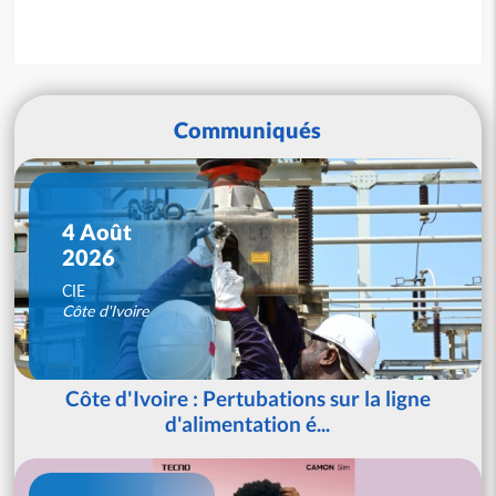
Communiqués
4 Août
2026
CIE
Côte d'Ivoire
Côte d'Ivoire : Pertubations sur la ligne
d'alimentation é...