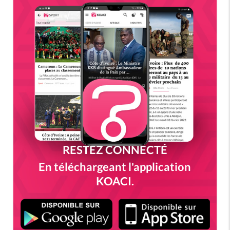
RESTEZ CONNECTÉ
En téléchargeant l'application
KOACI.