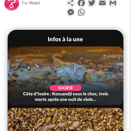
Partager
Facebook
Twitter
Email
Gmail
Par
Koaci
Messenger
WhatsApp
Infos à la une
SOCIÉTÉ
Côte d'Ivoire : Kossandji sous le choc, trois
morts après une nuit de viole...