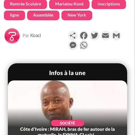
Rentrée Scolaire
Mariatou Koné
inscriptions
ligne
Assemblée
New York
Partager
Facebook
Twitter
Email
Gmail
Par
Koaci
Messenger
WhatsApp
Infos à la une
SOCIÉTÉ
Côte d'Ivoire : MIRAH, bras de fer autour de la
mutuelle, le SYNHA-CI saisi...