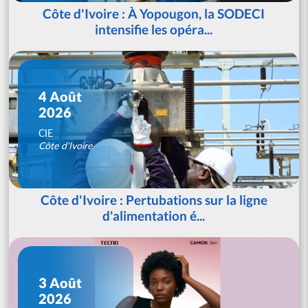
Côte d'Ivoire : À Yopougon, la SODECI
intensifie les opéra...
4 Août
2026
CIE
Côte d'Ivoire
Côte d'Ivoire : Pertubations sur la ligne
d'alimentation é...
3 Août
2026