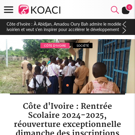
0
Côte d'Ivoire : À Abidjan, Amadou Oury Bah admire le modèle
ivoirien et veut s'en inspirer pour accélérer le développement
de la Guinée
CÔTE D'IVOIRE
SOCIÉTÉ
Côte d'Ivoire : Rentrée
Scolaire 2024-2025,
réouverture exceptionnelle
dimanche des inscriptions