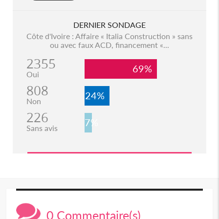
DERNIER SONDAGE
Côte d'Ivoire : Affaire « Italia Construction » sans
ou avec faux ACD, financement «...
2355
69%
Oui
808
24%
Non
226
7%
Sans avis
0 Commentaire(s)