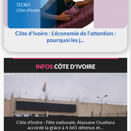
TECNO
Côte d'Ivoire
Côte d'Ivoire : L'économie de l'attention :
pourquoi les j...
INFOS
CÔTE D'IVOIRE
Côte d'Ivoire : Fête nationale, Alassane Ouattara
accorde la grâce à 4 661 détenus et...