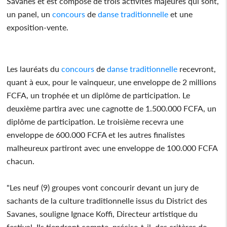
Savanes et est composé de trois activités majeures qui sont,
un panel, un
concours
de
danse traditionnelle
et une
exposition-vente.
Les lauréats du
concours
de
danse traditionnelle
recevront,
quant à eux, pour le vainqueur, une enveloppe de 2 millions
FCFA, un trophée et un diplôme de participation. Le
deuxième partira avec une cagnotte de 1.500.000 FCFA, un
diplôme de participation. Le troisième recevra une
enveloppe de 600.000 FCFA et les autres finalistes
malheureux partiront avec une enveloppe de 100.000 FCFA
chacun.
"Les neuf (9) groupes vont concourir devant un jury de
sachants de la culture traditionnelle issus du District des
Savanes, souligne Ignace Koffi, Directeur artistique du
festival. Ils tiendront compte, précise-t-il, des critères de