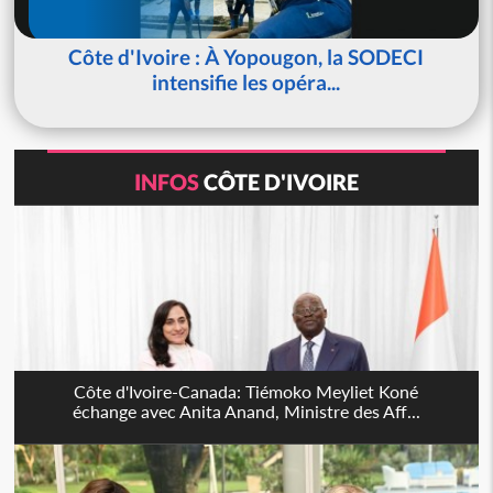
Côte d'Ivoire : À Yopougon, la SODECI
intensifie les opéra...
INFOS
CÔTE D'IVOIRE
Côte d'Ivoire-Canada: Tiémoko Meyliet Koné
échange avec Anita Anand, Ministre des Aff...