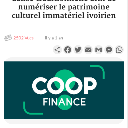
numériser le patrimoine
culturel immatériel ivoirien
2502 Vues
Il y a 1 an
Partager
Facebook
Twitter
Email
Gmail
Messen
W