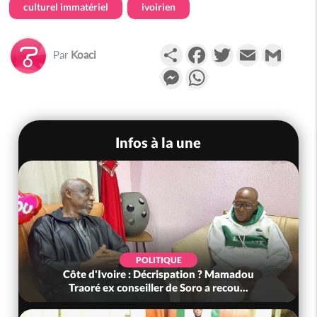
culturel immatériel
ivoirien
Partager
Facebook
Twitter
Email
Gmail
Par
Koaci
Messenger
WhatsApp
Infos à la une
POLITIQUE
Côte d'Ivoire : Décrispation ? Mamadou
Traoré ex conseiller de Soro a recou...