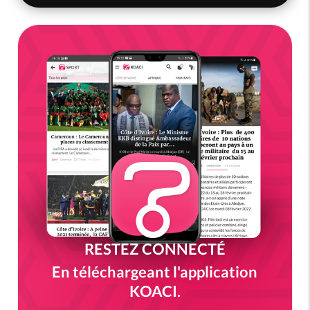
RESTEZ CONNECTÉ
En téléchargeant l'application
KOACI.