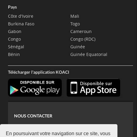
Pays
Côte d'Ivoire
Mali
Burkina Faso
Togo
Gabon
Cameroun
Congo
Congo (RDC)
Sénégal
Guinée
Bénin
Guinée Equatorial
Télécharger l'application KOACI
NOUS CONTACTER
contact@koaci.com
koaci@yahoo.fr
En poursuivant votre navigation sur ce site, vous