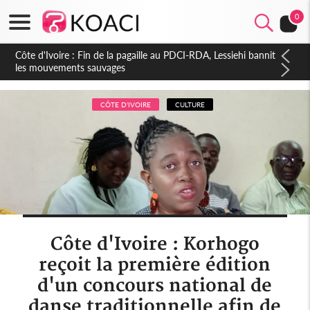
0
Côte d'Ivoire : Ouattara promet des sanctions contre les
déguerpissements illégaux
CÔTE D'IVOIRE
CULTURE
Côte d'Ivoire : Korhogo
reçoit la première édition
d'un concours national de
danse traditionnelle afin de