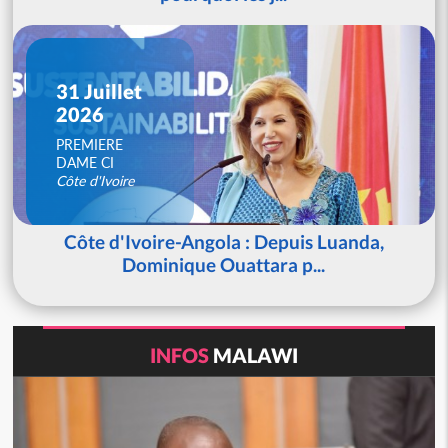
31 Juillet
2026
PREMIERE
DAME CI
Côte d'Ivoire
Côte d'Ivoire-Angola : Depuis Luanda,
Dominique Ouattara p...
INFOS
MALAWI