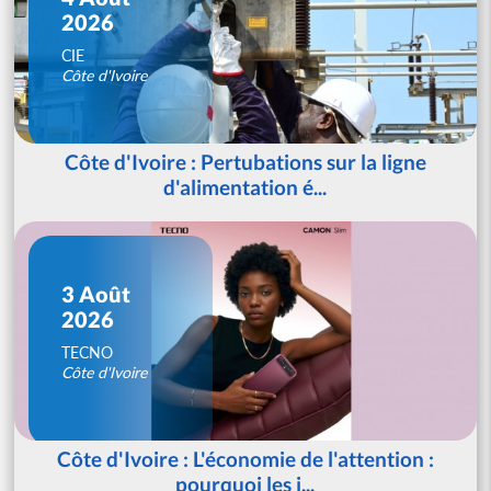
2026
CIE
Côte d'Ivoire
Côte d'Ivoire : Pertubations sur la ligne
d'alimentation é...
3 Août
2026
TECNO
Côte d'Ivoire
Côte d'Ivoire : L'économie de l'attention :
pourquoi les j...