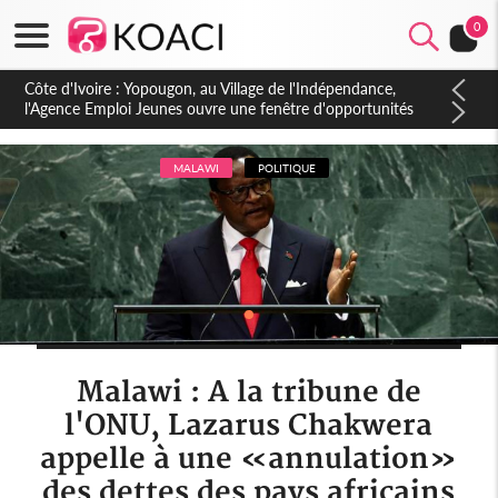
0
Côte d'Ivoire : CHU de Treichville, après la fronde, les agents
contractuels obtiennent un accord avec la direction sur les
arriérés du SMIG 2023
MALAWI
POLITIQUE
Malawi : A la tribune de
l'ONU, Lazarus Chakwera
appelle à une «annulation»
des dettes des pays africains