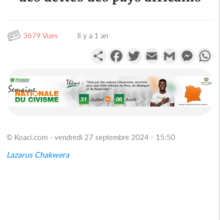
3679 Vues
Il y a 1 an
Partager
Facebook
Twitter
Email
Gmail
Messen
W
© Koaci.com - vendredi 27 septembre 2024 - 15:50
Lazarus Chakwera