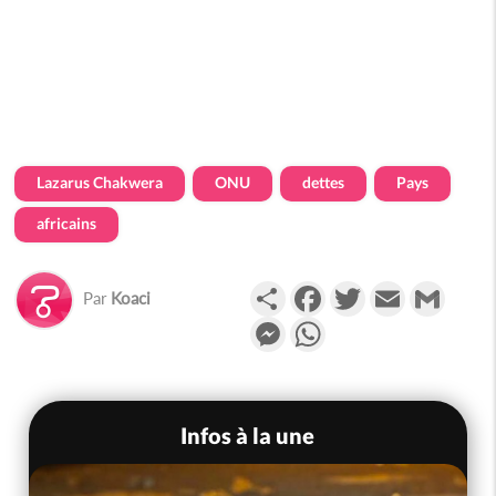
Lazarus Chakwera
ONU
dettes
Pays
africains
Partager
Facebook
Twitter
Email
Gmail
Par
Koaci
Messenger
WhatsApp
Infos à la une